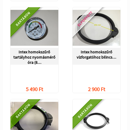
ELFOGYOTT
RAKTÁRON
Intex homokszűrő
Intex homokszűrő
tartályhoz nyomásmérő
vízforgatóhoz bilincs…
óra (8…
5 490 Ft
2 900 Ft
RAKTÁRON
RAKTÁRON