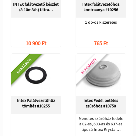
INTEX falátvezető készlet
Intex falátvezetőhöz
(8-10m3/h) Ultra…
kontraanya #10256
1 db-os kiszerelés
10 900 Ft
765 Ft
ELFOGYOTT
RAKTÁRON
Intex Falátvezetőhöz
Intex Fedél betétes
tömítés #10255
szűrőhöz #10750
Menetes szűrőház fedele
a 02-es, 603-as és 637-es
típusú Intex Krystal…