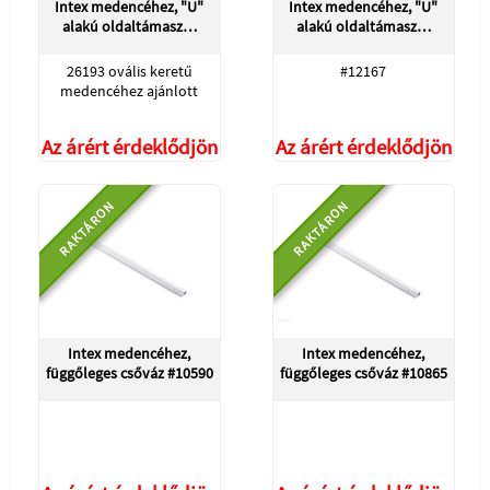
Intex medencéhez, "U"
Intex medencéhez, "U"
alakú oldaltámasz…
alakú oldaltámasz…
26193 ovális keretű
#12167
medencéhez ajánlott
Az árért érdeklődjön
Az árért érdeklődjön
RAKTÁRON
RAKTÁRON
Intex medencéhez,
Intex medencéhez,
függőleges csőváz #10590
függőleges csőváz #10865