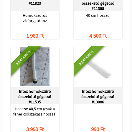
#11823
összekető gégecső
#11388
Homokszűrős
40 cm hosszú
vízforgatóhoz
1 980 Ft
4 500 Ft
RAKTÁRON
RAKTÁRON
Intex homokszűrő
Intex homokszűrő
összekötő gégecső
összekötő gégecső
#11535
#13086
Hossza: 40,5 cm (csak a
fehér csőszakasz hossza)
3 990 Ft
990 Ft