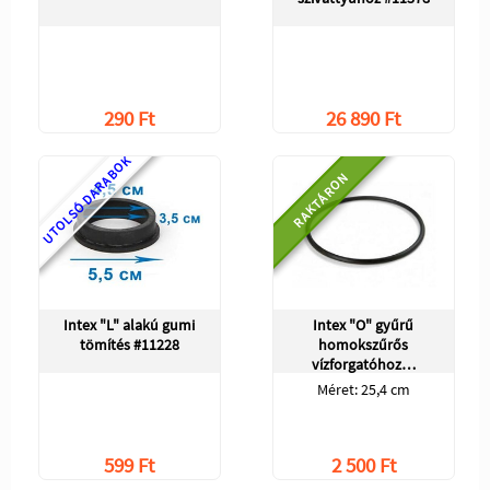
290 Ft
26 890 Ft
UTOLSÓ DARABOK
RAKTÁRON
Intex "L" alakú gumi
Intex "O" gyűrű
tömítés #11228
homokszűrős
vízforgatóhoz…
Méret: 25,4 cm
599 Ft
2 500 Ft