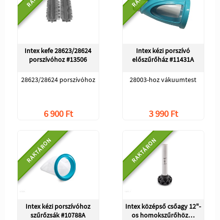
Intex kefe 28623/28624
Intex kézi porszívó
porszívóhoz #13506
előszűrőház #11431A
28623/28624 porszívóhoz
28003-hoz vákuumtest
6 900 Ft
3 990 Ft
RAKTÁRON
RAKTÁRON
Intex kézi porszívóhoz
Intex középső csőagy 12"-
szűrőzsák #10788A
os homokszűrőhöz…