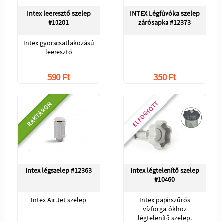
Intex leeresztő szelep
INTEX Légfúvóka szelep
#10201
zárósapka #12373
Intex gyorscsatlakozású
leeresztő
590 Ft
350 Ft
ELFOGYOTT
RAKTÁRON
Intex légszelep #12363
Intex légtelenítő szelep
#10460
Intex Air Jet szelep
Intex papírszűrős
vízforgatókhoz
légtelenítő szelep.