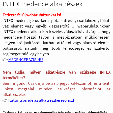
INTEX medence alkatrészek
Fedezze fel új webáruházunkat is!
INTEX medencéjéhez keres pótalkatrészt, csatlakozót, fóliát,
váz elemet vagy egyéb kiegészítőt? Új webáruházunkban
INTEX medence alkatrészek széles választékával várjuk, hogy
medencéje hosszú távon is megbízhatóan működhessen.
Legyen szó javításról, karbantartásról vagy hiányzó elemek
pótlásáról, nálunk még több lehetőséget és szakértői
segítséget talál egy helyen.
👉
MEDENCEBAZIS.HU
Nem tudja, milyen alkatrészre van szüksége INTEX
termékéhez?
Semmi gond! Csak írja be az 5 jegyű cikkszámot, és a lenti
linken megtalál minden szükséges információt az
alkatrészekről:
👉
Kattintson ide az alkatrészkeresőhöz!
Fedezze fel Intex
medencealkatrészeink széles választékát
–