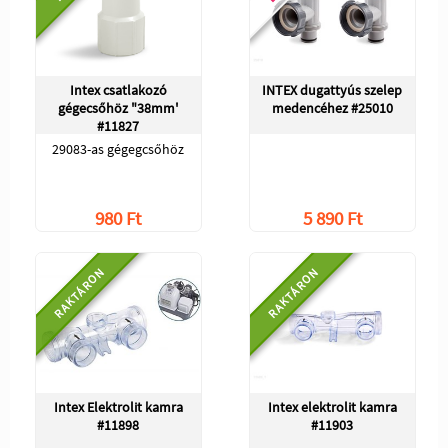
Intex csatlakozó
INTEX dugattyús szelep
gégecsőhöz "38mm'
medencéhez #25010
#11827
29083-as gégegcsőhöz
980 Ft
5 890 Ft
RAKTÁRON
RAKTÁRON
Intex Elektrolit kamra
Intex elektrolit kamra
#11898
#11903