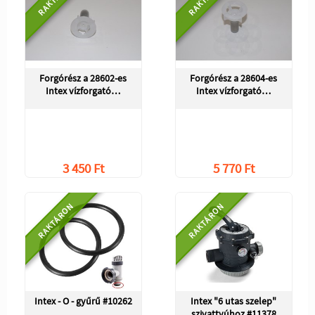
Forgórész a 28602-es
Forgórész a 28604-es
Intex vízforgató…
Intex vízforgató…
3 450 Ft
5 770 Ft
RAKTÁRON
RAKTÁRON
Intex - O - gyűrű #10262
Intex "6 utas szelep"
szivattyúhoz #11378