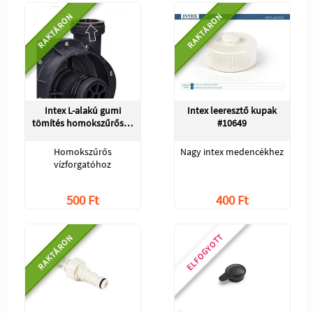
RAKTÁRON
RAKTÁRON
Intex L-alakú gumi
Intex leeresztő kupak
tömítés homokszűrős…
#10649
Homokszűrős
Nagy intex medencékhez
vízforgatóhoz
500 Ft
400 Ft
ELFOGYOTT
RAKTÁRON