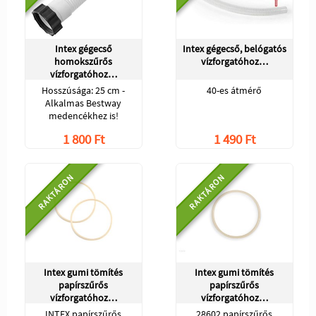
Intex gégecső
Intex gégecső, belógatós
homokszűrős
vízforgatóhoz…
vízforgatóhoz…
Hosszúsága: 25 cm -
40-es átmérő
Alkalmas Bestway
medencékhez is!
1 800 Ft
1 490 Ft
RAKTÁRON
RAKTÁRON
Intex gumi tömítés
Intex gumi tömítés
papírszűrős
papírszűrős
vízforgatóhoz…
vízforgatóhoz…
INTEX papírszűrős
28602 papírszűrős