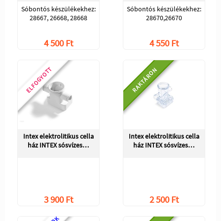
Sóbontós készülékekhez:
Sóbontós készülékekhez:
28667, 26668, 28668
28670,26670
4 500 Ft
4 550 Ft
ELFOGYOTT
RAKTÁRON
Intex elektrolitikus cella
Intex elektrolitikus cella
ház INTEX sósvízes…
ház INTEX sósvízes…
3 900 Ft
2 500 Ft