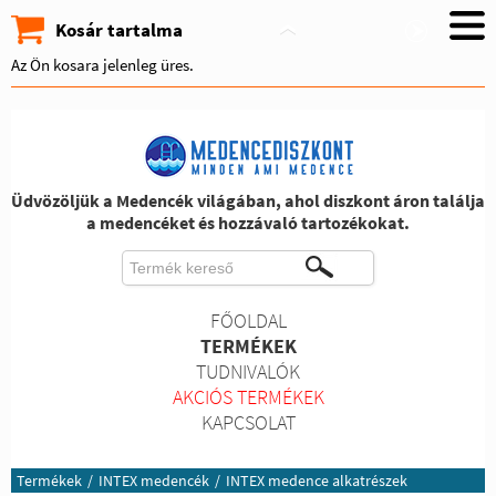
Kosár tartalma
Az Ön kosara jelenleg üres.
Üdvözöljük a Medencék világában, ahol diszkont áron találja
a medencéket és hozzávaló tartozékokat.
FŐOLDAL
TERMÉKEK
TUDNIVALÓK
AKCIÓS TERMÉKEK
KAPCSOLAT
Termékek
/
INTEX medencék
/
INTEX medence alkatrészek