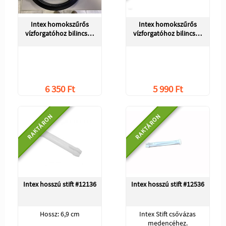
Intex homokszűrős
Intex homokszűrős
vízforgatóhoz bilincs…
vízforgatóhoz bilincs…
6 350 Ft
5 990 Ft
RAKTÁRON
RAKTÁRON
Intex hosszú stift #12136
Intex hosszú stift #12536
Hossz: 6,9 cm
Intex Stift csővázas
medencéhez.