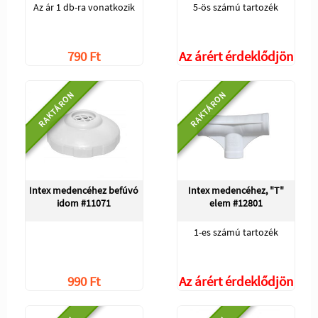
Az ár 1 db-ra vonatkozik
5-ös számú tartozék
790 Ft
Az árért érdeklődjön
RAKTÁRON
RAKTÁRON
Intex medencéhez befúvó
Intex medencéhez, "T"
idom #11071
elem #12801
1-es számú tartozék
990 Ft
Az árért érdeklődjön