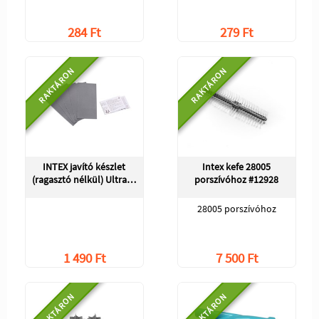
284 Ft
279 Ft
RAKTÁRON
RAKTÁRON
INTEX javító készlet
Intex kefe 28005
(ragasztó nélkül) Ultra…
porszívóhoz #12928
28005 porszívóhoz
1 490 Ft
7 500 Ft
RAKTÁRON
RAKTÁRON