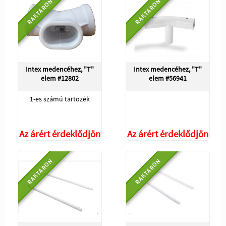
RAKTÁRON
RAKTÁRON
Intex medencéhez, "T"
Intex medencéhez, "T"
elem #12802
elem #56941
1-es számú tartozék
Az árért érdeklődjön
Az árért érdeklődjön
RAKTÁRON
RAKTÁRON