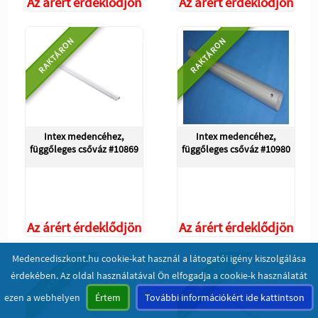
Az árért érdeklődjön
Az árért érdeklődjön
RAKTÁRON
RAKTÁRON
Intex medencéhez,
Intex medencéhez,
függőleges csőváz #10869
függőleges csőváz #10980
Az árért érdeklődjön
Az árért érdeklődjön
Medencediszkont.hu cookie-kat használ a látogatói igény kiszolgálása
RAKTÁRON
RAKTÁRON
érdekében. Az oldal használatával Ön elfogadja a cookie-k használatát
ezen a webhelyen
Értem
További információkért ide kattintson