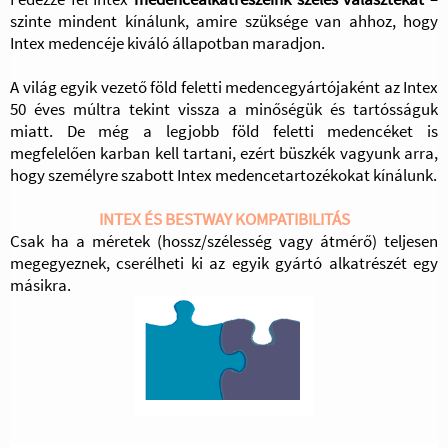
szinte mindent kínálunk, amire szüksége van ahhoz, hogy
Intex medencéje kiváló állapotban maradjon.
A világ egyik vezető föld feletti medencegyártójaként az Intex
50 éves múltra tekint vissza a minőségük és tartósságuk
miatt. De még a legjobb föld feletti medencéket is
megfelelően karban kell tartani, ezért büszkék vagyunk arra,
hogy személyre szabott Intex medencetartozékokat kínálunk.
INTEX ÉS BESTWAY KOMPATIBILITÁS
Csak ha a méretek (hossz/szélesség vagy átmérő) teljesen
megegyeznek, cserélheti ki az egyik gyártó alkatrészét egy
másikra.