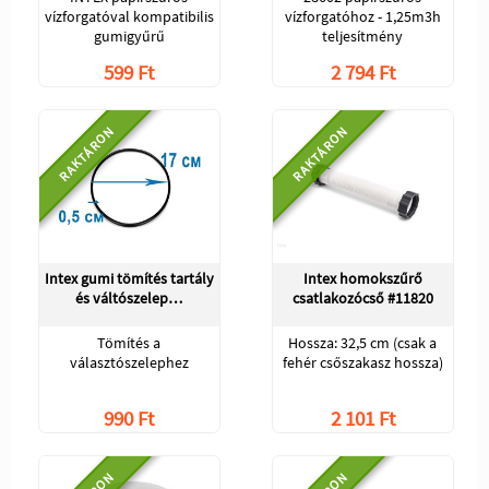
vízforgatóval kompatibilis
vízforgatóhoz - 1,25m3h
gumigyűrű
teljesítmény
599 Ft
2 794 Ft
RAKTÁRON
RAKTÁRON
Intex gumi tömítés tartály
Intex homokszűrő
és váltószelep…
csatlakozócső #11820
Tömítés a
Hossza: 32,5 cm (csak a
választószelephez
fehér csőszakasz hossza)
990 Ft
2 101 Ft