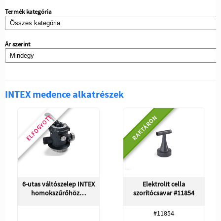
Termék kategória
Ár szerint
INTEX medence alkatrészek
ELFOGYOTT
RAKTÁRON
6-utas váltószelep INTEX
Elektrolit cella
homokszűrőhöz…
szorítócsavar #11854
#11854