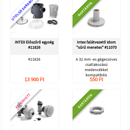
UTOLSÓ DARABOK
RAKTÁRON
INTEX Előszűrő egység
Intex falátvezető idom
#11826
"sűrű menetes" #11070
#11826
A 32 mm -es gégecsöves
csatlakozású
medencékkel
kompatibilis
13 900 Ft
550 Ft
ELFOGYOTT
RAKTÁRON