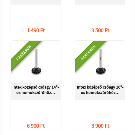
1 490 Ft
3 500 Ft
RAKTÁRON
RAKTÁRON
Intex középső csőagy 14"-
Intex középső csőagy 16"-
os homokszűrőhöz…
os homokszűrőhöz…
6 900 Ft
3 900 Ft