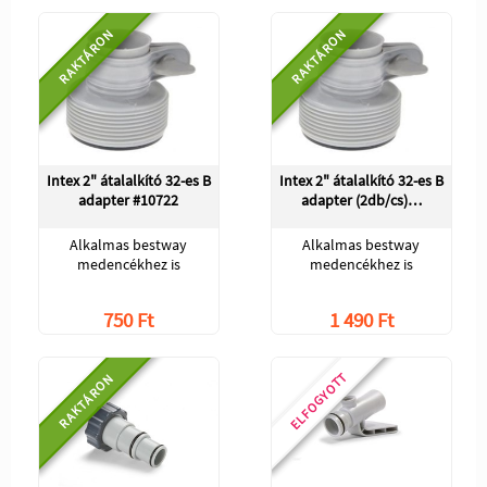
RAKTÁRON
RAKTÁRON
Intex 2" átalalkító 32-es B
Intex 2" átalalkító 32-es B
adapter #10722
adapter (2db/cs)…
Alkalmas bestway
Alkalmas bestway
medencékhez is
medencékhez is
750 Ft
1 490 Ft
ELFOGYOTT
RAKTÁRON