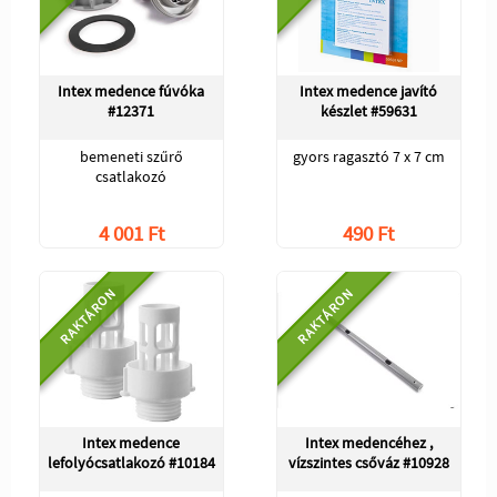
Intex medence fúvóka
Intex medence javító
#12371
készlet #59631
bemeneti szűrő
gyors ragasztó 7 x 7 cm
csatlakozó
4 001 Ft
490 Ft
RAKTÁRON
RAKTÁRON
Intex medence
Intex medencéhez ,
lefolyócsatlakozó #10184
vízszintes csőváz #10928