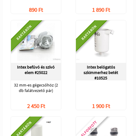
890 Ft
1 890 Ft
RAKTÁRON
RAKTÁRON
Intex befúvó és szívó
Intex belógatós
elem #25022
szkimmerhez betét
#10525
32 mm-es gégecsőhöz (2
db falátvezető pár)
2 450 Ft
1 900 Ft
ELFOGYOTT
RAKTÁRON