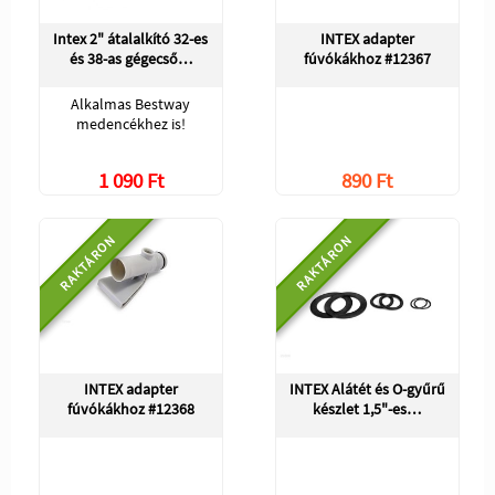
Intex 2" átalalkító 32-es
INTEX adapter
és 38-as gégecső…
fúvókákhoz #12367
Alkalmas Bestway
medencékhez is!
1 090 Ft
890 Ft
RAKTÁRON
RAKTÁRON
INTEX adapter
INTEX Alátét és O-gyűrű
fúvókákhoz #12368
készlet 1,5"-es…