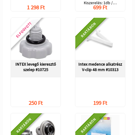
Kiszerelés: 1db /…
1 298 Ft
699 Ft
ELFOGYOTT
RAKTÁRON
INTEX levegő kieresztő
Intex medence alkatrész
szelep #10725
V-clip 48 mm #10313
250 Ft
199 Ft
RAKTÁRON
RAKTÁRON