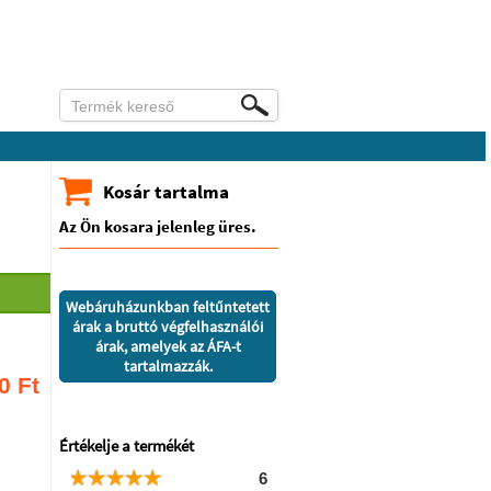
Kosár tartalma
Az Ön kosara jelenleg üres.
Webáruházunkban feltűntetett
árak a bruttó végfelhasználói
árak, amelyek az ÁFA-t
tartalmazzák.
0
Ft
Értékelje a termékét
6