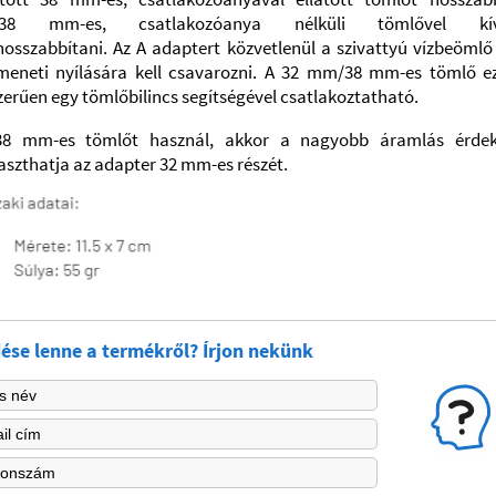
38 mm-es, csatlakozóanya nélküli tömlővel kív
osszabbítani. Az A adaptert közvetlenül a szivattyú vízbeömlő
imeneti nyílására kell csavarozni. A 32 mm/38 mm-es tömlő e
erűen egy tömlőbilincs segítségével csatlakoztatható.
8 mm-es tömlőt használ, akkor a nagyobb áramlás érde
aszthatja az adapter 32 mm-es részét.
ése lenne a termékről? Írjon nekünk