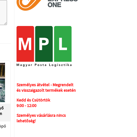
Személyes átvétel - Megrendelt
és visszaigazolt termékek esetén
Kedd és Csütörtök
9:00 - 12:00
yő
m
Személyes vásárlásra nincs
lehetőség!
köpő