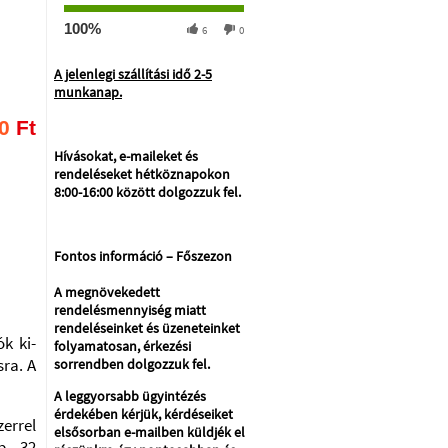
100%
6
0
A jelenlegi szállítási idő 2-5
munkanap.
0
Ft
Hívásokat, e-maileket és
rendeléseket hétköznapokon
8:00-16:00 között dolgozzuk fel.
Fontos információ – Főszezon
A megnövekedett
rendelésmennyiség miatt
rendeléseinket és üzeneteinket
k ki-
folyamatosan, érkezési
ra. A
sorrendben dolgozzuk fel.
A leggyorsabb ügyintézés
érdekében kérjük, kérdéseiket
errel
elsősorban e-mailben küldjék el
b, 32