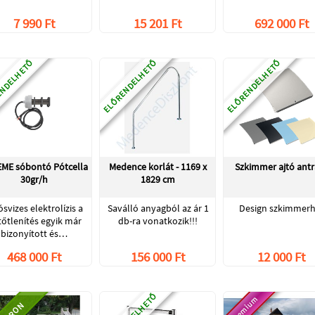
7 990 Ft
15 201 Ft
692 000 Ft
NDELHETŐ
ELŐRENDELHETŐ
ELŐRENDELHETŐ
ME sóbontó Pótcella
Medence korlát - 1169 x
Szkimmer ajtó antr
30gr/h
1829 cm
ósvizes elektrolízis a
Saválló anyagból az ár 1
Design szkimmerh
tőtlenítés egyik már
db-ra vonatkozik!!!
bizonyított és…
468 000 Ft
156 000 Ft
12 000 Ft
Premium