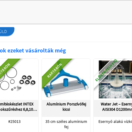
ÜLD
ok ezeket vásárolták még
ELŐRENDELHETŐ
KTÁRON
RAKTÁRON
mítéskészlet INTEX
Alumínium Porszívófej
Water Jet – Esern
okszűréshez 6,8,10…
kicsi
AISI304 D1200m
#25013
35 cm széles alumínium
Esernyő alakú víz
fej