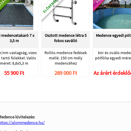
ELŐRENDELHETŐ
KTÁRON
i medencetakaró 7 x
Osztott medence létra 5
Medence egyedi pótf
3,5 m
fokos saválló
r/nm vastagság, vizes
Rollós medence fedések
kör és ovális mede
 tartó fülekkel. Valós
mellé. 150 cm mély
pótfólia egyedi mér
méret: 8,8x5,3 m
medencéhez
55 900 Ft
289 000 Ft
Az árért érdekl
Medence kivitelezés:
https://alommedence.hu/