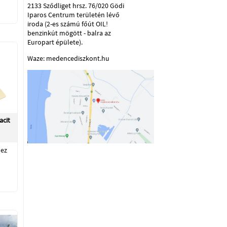
2133 Sződliget hrsz. 76/020 Gödi
Iparos Centrum területén lévő
iroda (2-es számú főút OIL!
benzinkút mögött - balra az
Europart épülete).
Waze: medencediszkont.hu
acit
ez