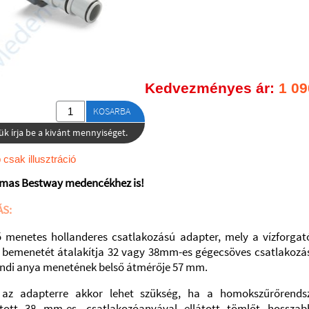
Kedvezményes ár:
1 09
KOSARBA
ük írja be a kivánt mennyiséget.
 csak illusztráció
lmas Bestway medencékhez is!
ÁS:
ő menetes hollanderes csatlakozású adapter, mely a vízforgató
 bemenetét átalakítja 32 vagy 38mm-es gégecsöves csatlakozás
andi anya menetének belső átmérője 57 mm.
 az adapterre akkor lehet szükség, ha a homokszűrőrendsz
lított 38 mm-es, csatlakozóanyával ellátott tömlőt hosszab