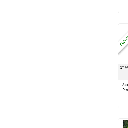
ELŐRE
XTRE
A s
fer