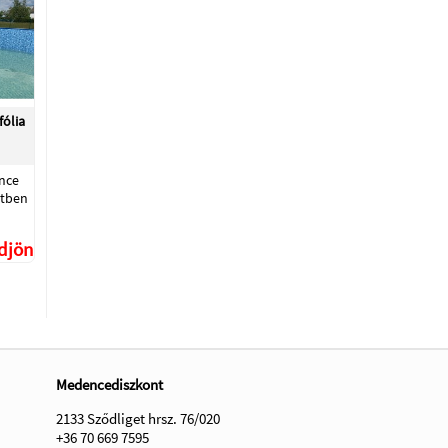
ólia
nce
etben
ődjön
Medencediszkont
2133 Sződliget hrsz. 76/020
+36 70 669 7595