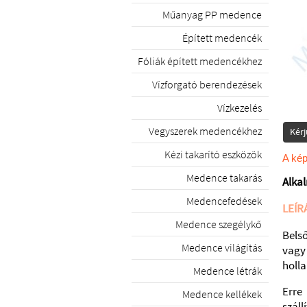
Műanyag PP medence
Épített medencék
Fóliák épített medencékhez
Vízforgató berendezések
Vízkezelés
Vegyszerek medencékhez
Kérj
Kézi takarító eszközök
A kép
Medence takarás
Alka
Medencefedések
LEÍR
Medence szegélykő
Bels
Medence világítás
vagy
holl
Medence létrák
Erre
Medence kellékek
szál