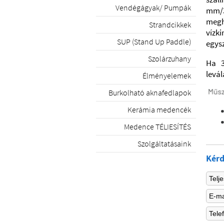
Vendégágyak/ Pumpák
mm/
megh
Strandcikkek
vízk
SUP (Stand Up Paddle)
egysz
Szolárzuhany
Ha 3
levál
Élményelemek
Burkolható aknafedlapok
Kerámia medencék
Medence TÉLIESÍTÉS
Szolgáltatásaink
Kérd