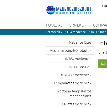
Üd
FŐOLDAL
TERMÉKEK
TUDNIVA
Termékek
/
INTEX medencék
/
INTEX mede
Int
Medence fűtés
cs
Medence porszívó robotok
INTEX medencék
RA
INTEX Jacuzzik
BESTWAY medencék
Fémpalástos medencék
Pótfóliák fémpalástos
medencékhez
Favázas medencék