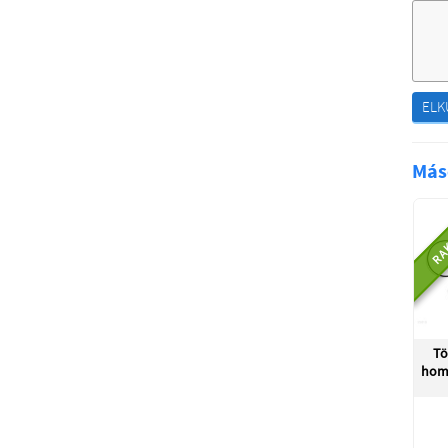
ELK
Más
RA
Tö
hom