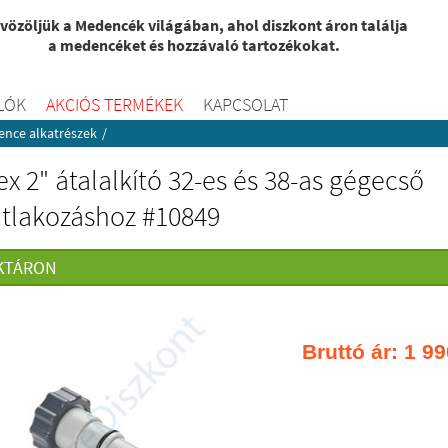
vözöljük a Medencék világában, ahol diszkont áron találja
a medencéket és hozzávaló tartozékokat.
LÓK
AKCIÓS TERMÉKEK
KAPCSOLAT
nce alkatrészek
/
ex 2" átalalkító 32-es és 38-as gégecső
atlakozáshoz #10849
KTÁRON
Bruttó ár:
1 99