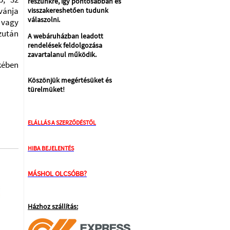
részünkre, így pontosabban és
ánja
visszakereshetően tudunk
válaszolni.
 vagy
zután
A webáruházban leadott
rendelések feldolgozása
zavartalanul működik.
kében
Köszönjük megértésüket és
türelmüket!
ELÁLLÁS A SZERZŐDÉSTŐL
HIBA BEJELENTÉS
MÁSHOL OLCSÓBB?
Házhoz szállítás: