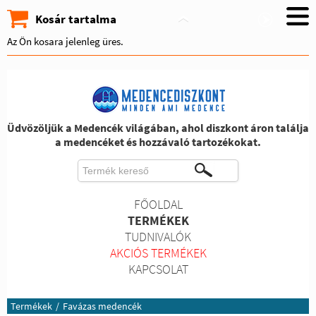
Kosár tartalma
Az Ön kosara jelenleg üres.
Üdvözöljük a Medencék világában, ahol diszkont áron találja
a medencéket és hozzávaló tartozékokat.
FŐOLDAL
TERMÉKEK
TUDNIVALÓK
AKCIÓS TERMÉKEK
KAPCSOLAT
Termékek
/
Favázas medencék