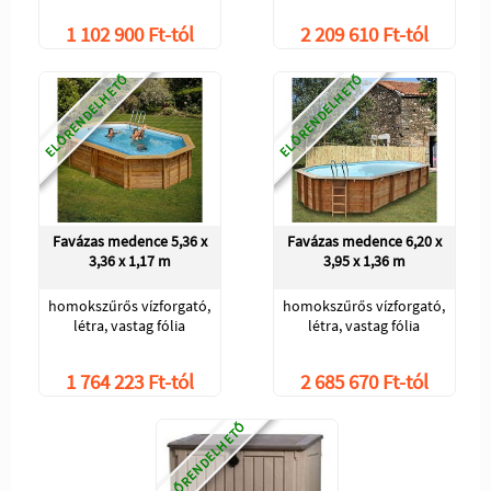
1 102 900 Ft-tól
2 209 610 Ft-tól
ELŐRENDELHETŐ
ELŐRENDELHETŐ
Favázas medence 5,36 x
Favázas medence 6,20 x
3,36 x 1,17 m
3,95 x 1,36 m
homokszűrős vízforgató,
homokszűrős vízforgató,
létra, vastag fólia
létra, vastag fólia
1 764 223 Ft-tól
2 685 670 Ft-tól
ELŐRENDELHETŐ