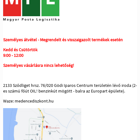
Személyes átvétel - Megrendelt és visszaigazolt termékek esetén
Kedd és Csütörtök
9:00 - 12:00
Személyes vásárlásra nincs lehetőség!
2133 Sződliget hrsz. 76/020 Gödi Iparos Centrum területén lévő iroda (2-
es számú főút OIL! benzinkút mögött - balra az Europart épülete).
Waze: medencediszkont.hu