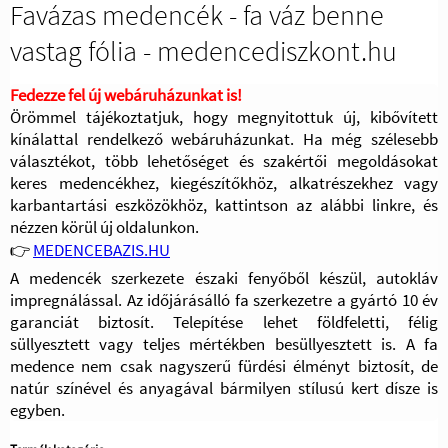
Favázas medencék - fa váz benne
vastag fólia - medencediszkont.hu
Fedezze fel új webáruházunkat is!
Örömmel tájékoztatjuk, hogy megnyitottuk új, kibővített
kínálattal rendelkező webáruházunkat. Ha még szélesebb
választékot, több lehetőséget és szakértői megoldásokat
keres medencékhez, kiegészítőkhöz, alkatrészekhez vagy
karbantartási eszközökhöz, kattintson az alábbi linkre, és
nézzen körül új oldalunkon.
👉
MEDENCEBAZIS.HU
A medencék szerkezete északi fenyőből készül, autokláv
impregnálással. Az időjárásálló fa szerkezetre a gyártó 10 év
garanciát biztosít. Telepítése lehet földfeletti, félig
süllyesztett vagy teljes mértékben besüllyesztett is. A fa
medence nem csak nagyszerű fürdési élményt biztosít, de
natúr színével és anyagával bármilyen stílusú kert dísze is
egyben.