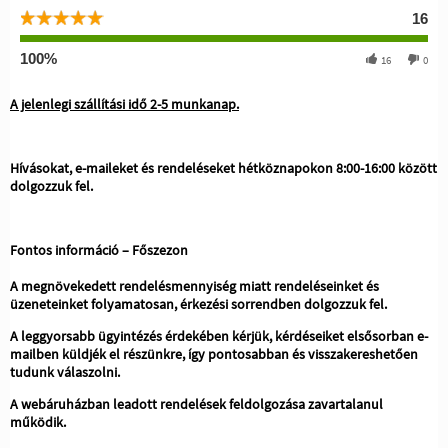
16
100%
16
0
A jelenlegi szállítási idő 2-5 munkanap.
Hívásokat, e-maileket és rendeléseket hétköznapokon 8:00-16:00 között
dolgozzuk fel.
Fontos információ – Főszezon
A megnövekedett rendelésmennyiség miatt rendeléseinket és
üzeneteinket folyamatosan, érkezési sorrendben dolgozzuk fel.
A leggyorsabb ügyintézés érdekében kérjük, kérdéseiket elsősorban e-
mailben küldjék el részünkre, így pontosabban és visszakereshetően
tudunk válaszolni.
A webáruházban leadott rendelések feldolgozása zavartalanul
működik.