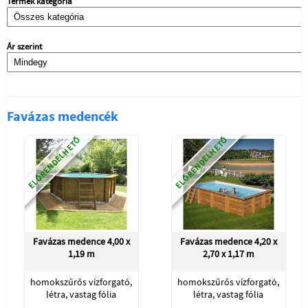
Termék kategória
Ár szerint
Favázas medencék
ELŐRENDELHETŐ
ELŐRENDELHETŐ
Favázas medence 4,00 x
Favázas medence 4,20 x
1,19 m
2,70 x 1,17 m
homokszűrős vízforgató,
homokszűrős vízforgató,
létra, vastag fólia
létra, vastag fólia