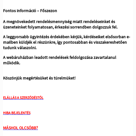
Fontos információ – Főszezon
A megnövekedett rendelésmennyiség miatt rendeléseinket és
üzeneteinket folyamatosan, érkezési sorrendben dolgozzuk fel.
A leggyorsabb ügyintézés érdekében kérjük, kérdéseiket elsősorban e-
mailben küldjék el részünkre, így pontosabban és visszakereshetően
tudunk válaszolni.
A webáruházban leadott rendelések feldolgozása zavartalanul
működik.
Köszönjük megértésüket és türelmüket!
ELÁLLÁS A SZERZŐDÉSTŐL
HIBA BEJELENTÉS
MÁSHOL OLCSÓBB?