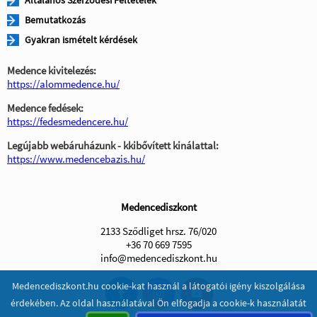
Általános Szerződési Feltételek
Bemutatkozás
Gyakran ismételt kérdések
Medence kivitelezés:
https://alommedence.hu/
Medence fedések:
https://fedesmedencere.hu/
Legújabb webáruházunk - kkibővített kinálattal:
https://www.medencebazis.hu/
Medencediszkont
2133 Sződliget hrsz. 76/020
+36 70 669 7595
info@medencediszkont.hu
Medencediszkont.hu cookie-kat használ a látogatói igény kiszolgálása
érdekében. Az oldal használatával Ön elfogadja a cookie-k használatát