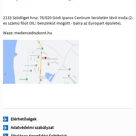
2133 Sződliget hrsz. 76/020 Gödi Iparos Centrum területén lévő iroda (2-
es számú főút OIL! benzinkút mögött - balra az Europart épülete).
Waze: medencediszkont.hu
Elérhetőségek
Adatvédelmi szabályzat