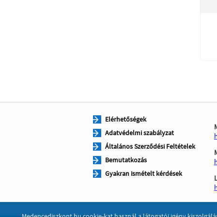
Elérhetőségek
Adatvédelmi szabályzat
Általános Szerződési Feltételek
Bemutatkozás
Gyakran ismételt kérdések
Medencediszkont.hu cookie-kat használ a látogatói igény kiszolgálá