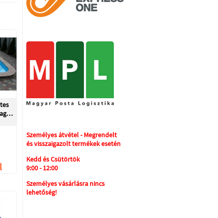
etes
yag…
Személyes átvétel - Megrendelt
és visszaigazolt termékek esetén
Kedd és Csütörtök
l
9:00 - 12:00
Személyes vásárlásra nincs
lehetőség!