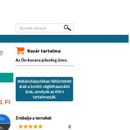
e
Kosár tartalma
Az Ön kosara jelenleg üres.
Webáruházunkban feltűntetett
árak a bruttó végfelhasználói
árak, amelyek az ÁFA-t
tartalmazzák.
1
Ft
Értékelje a termékét
BA
0
t.