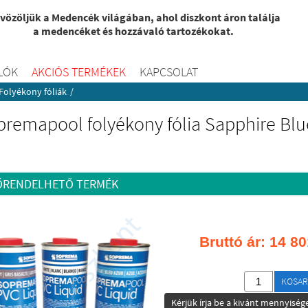
vözöljük a Medencék világában, ahol diszkont áron találja
a medencéket és hozzávaló tartozékokat.
LÓK
AKCIÓS TERMÉKEK
KAPCSOLAT
Folyékony fóliák
/
premapool folyékony fólia Sapphire Blu
ŐRENDELHETŐ TERMÉK
Bruttó ár:
14 80
KOSAR
Kérjük írja be a kivánt mennyisége