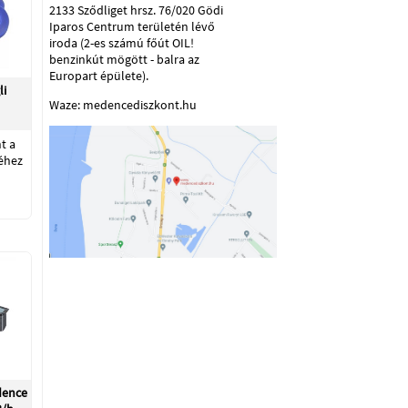
2133 Sződliget hrsz. 76/020 Gödi
Iparos Centrum területén lévő
iroda (2-es számú főút OIL!
benzinkút mögött - balra az
Europart épülete).
li
Waze: medencediszkont.hu
t a
éhez
dence