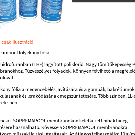
 csak illusztráció
eampool folyékony fólia
hidrofuránban (THF) lágyított poliklorid.
Nagy tömítőképesség 
bránokhoz.
Tűzveszélyes folyadék.
Könnyen felvihető a megfelel
olóval.
ékony fólia a medencebélés javítására és a gombák, bakrétiumok
akulásának és lerakódásának megszüntetésére.
Több színben, 1L-
relésben.
rméket SOPREMAPOOL membránokon keletkezett hibák hideg
tésére használható.
Kövesse a SOPREMAPOOL membránokra
kozó műszaki leírási utasításait.
Az átlagos felhasználás: 10 g/m