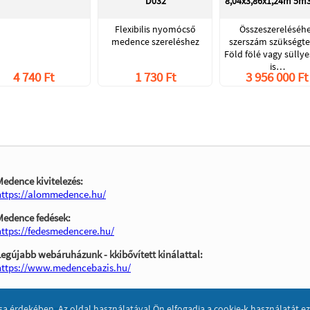
D032
8,04x3,86x1,24m 5
Flexibilis nyomócső
Összeszereléséh
medence szereléshez
szerszám szükségte
Föld fölé vagy süllye
is…
4 740 Ft
1 730 Ft
3 956 000 Ft
Medence kivitelezés:
https://alommedence.hu/
Medence fedések:
https://fedesmedencere.hu/
Legújabb webáruházunk - kkibővített kinálattal:
https://www.medencebazis.hu/
sa érdekében. Az oldal használatával Ön elfogadja a cookie-k használatát 