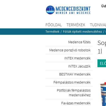
Üd
FŐOLDAL
TERMÉKEK
TUDNIVA
Termékek
/
Fóliák épített medencékhez
/
So
Medence fűtés
1l
Medence porszívó robotok
INTEX medencék
EL
INTEX Jacuzzik
BESTWAY medencék
Fémpalástos medencék
Pótfóliák fémpalástos
medencékhez
Favázas medencék