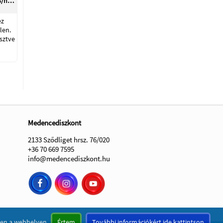
m3/h…
ez
len.
sztve
Medencediszkont
2133 Sződliget hrsz. 76/020
+36 70 669 7595
info@medencediszkont.hu
ezen a webhelyen
Értem
További információkért ide kattintson