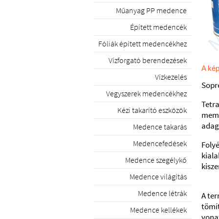
Műanyag PP medence
Épített medencék
Fóliák épített medencékhez
Vízforgató berendezések
A kép
Vízkezelés
Sopr
Vegyszerek medencékhez
Tetra
Kézi takarító eszközök
mem
adag
Medence takarás
Medencefedések
Foly
kial
Medence szegélykő
kisze
Medence világítás
Medence létrák
A te
tömí
Medence kellékek
vonat