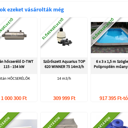
ok ezeket vásárolták még
NDELHETŐ
ELŐRENDELHETŐ
ELŐRENDELHETŐ
án hőcserélő D-TWT
Szűrőszett Aquarius TOP
6 x 3 x 1,5 m Szögl
115 - 154 kW
620 WINNER 75 14m3/h
Polipropilén műan
itán HŐCSERÉLŐK
14 m3/h
1 000 300 Ft
309 999 Ft
917 395 Ft-tó
KTÁRON
RAKTÁRON
RAKTÁRON