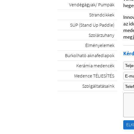
Vendégágyak/ Pumpák
heges
Strandcikkek
Innov
az id
SUP (Stand Up Paddle)
mede
Szolárzuhany
megj
Élményelemek
Kérd
Burkolható aknafedlapok
Kerámia medencék
Medence TÉLIESÍTÉS
Szolgáltatásaink
ELK