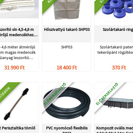
szorító sín 4,5-4,6 m
Hőszivattyú takaró SHP03
Szolártakaró ring
érőjű medencékhez…
 - 4,6 méter átmérőjű
SHP03
Szolártakaró paten
cm magas medencék
tekerőpánt rögzítés
űanyag leszorító…
31 990 Ft
18 400 Ft
370 Ft
ELŐRENDELHETŐ
ELŐRENDELHETŐ
KTÁRON
 Perisztaltika tömlő
PVC nyomócső flexibilis
Kompozit ovális me