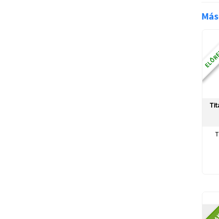
Más
ELŐRE
Tit
T
RA