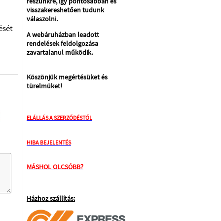
részünkre, így pontosabban és
visszakereshetően tudunk
válaszolni.
ését
A webáruházban leadott
rendelések feldolgozása
zavartalanul működik.
Köszönjük megértésüket és
türelmüket!
ELÁLLÁS A SZERZŐDÉSTŐL
HIBA BEJELENTÉS
MÁSHOL OLCSÓBB?
Házhoz szállítás: