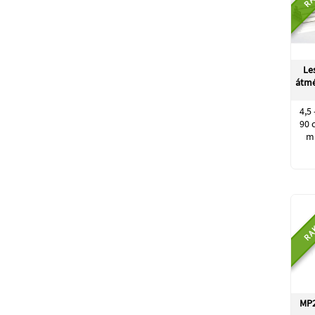
Le
átm
4,5
90 
m
RA
MP2