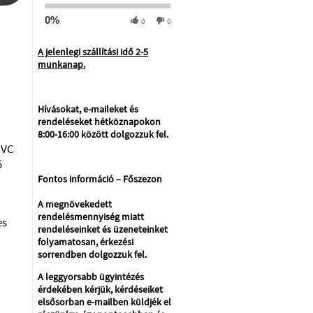
0%
0
0
A jelenlegi szállítási idő 2-5
munkanap.
Hívásokat, e-maileket és
rendeléseket hétköznapokon
8:00-16:00 között dolgozzuk fel.
PVC
ő
Fontos információ – Főszezon
A megnövekedett
rendelésmennyiség miatt
es
rendeléseinket és üzeneteinket
folyamatosan, érkezési
sorrendben dolgozzuk fel.
A leggyorsabb ügyintézés
érdekében kérjük, kérdéseiket
elsősorban e-mailben küldjék el