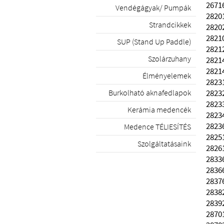
2671
Vendégágyak/ Pumpák
2820
Strandcikkek
2820
2821
SUP (Stand Up Paddle)
2821
Szolárzuhany
2821
2821
Élményelemek
2823
2823
Burkolható aknafedlapok
2823
Kerámia medencék
2823
2823
Medence TÉLIESÍTÉS
2825
Szolgáltatásaink
2826
2833
2836
2837
2838
2839
2870