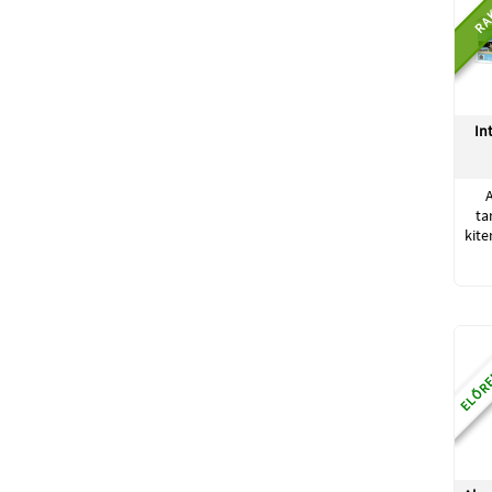
RA
In
ta
kite
ELŐRE