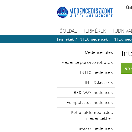
Üd
FŐOLDAL
TERMÉKEK
TUDNIVA
Termékek
/
INTEX medencék
/
INTEX mede
Int
Medence fűtés
Medence porszívó robotok
RA
INTEX medencék
INTEX Jacuzzik
BESTWAY medencék
Fémpalástos medencék
Pótfóliák fémpalástos
medencékhez
Favázas medencék