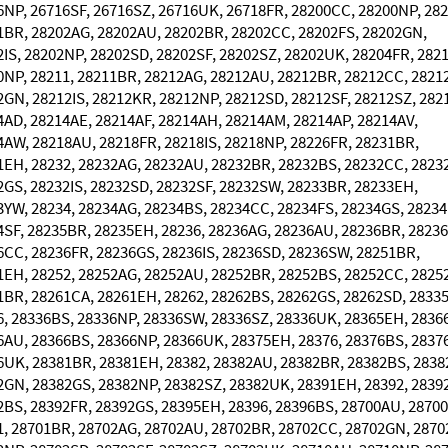
6NP, 26716SF, 26716SZ, 26716UK, 26718FR, 28200CC, 28200NP, 282
1BR, 28202AG, 28202AU, 28202BR, 28202CC, 28202FS, 28202GN,
2IS, 28202NP, 28202SD, 28202SF, 28202SZ, 28202UK, 28204FR, 282
0NP, 28211, 28211BR, 28212AG, 28212AU, 28212BR, 28212CC, 2821
2GN, 28212IS, 28212KR, 28212NP, 28212SD, 28212SF, 28212SZ, 282
4AD, 28214AE, 28214AF, 28214AH, 28214AM, 28214AP, 28214AV,
4AW, 28218AU, 28218FR, 28218IS, 28218NP, 28226FR, 28231BR,
1EH, 28232, 28232AG, 28232AU, 28232BR, 28232BS, 28232CC, 2823
2GS, 28232IS, 28232SD, 28232SF, 28232SW, 28233BR, 28233EH,
3YW, 28234, 28234AG, 28234BS, 28234CC, 28234FS, 28234GS, 28234
4SF, 28235BR, 28235EH, 28236, 28236AG, 28236AU, 28236BR, 2823
6CC, 28236FR, 28236GS, 28236IS, 28236SD, 28236SW, 28251BR,
1EH, 28252, 28252AG, 28252AU, 28252BR, 28252BS, 28252CC, 2825
1BR, 28261CA, 28261EH, 28262, 28262BS, 28262GS, 28262SD, 2833
6, 28336BS, 28336NP, 28336SW, 28336SZ, 28336UK, 28365EH, 28366
6AU, 28366BS, 28366NP, 28366UK, 28375EH, 28376, 28376BS, 2837
6UK, 28381BR, 28381EH, 28382, 28382AU, 28382BR, 28382BS, 2838
2GN, 28382GS, 28382NP, 28382SZ, 28382UK, 28391EH, 28392, 2839
2BS, 28392FR, 28392GS, 28395EH, 28396, 28396BS, 28700AU, 2870
1, 28701BR, 28702AG, 28702AU, 28702BR, 28702CC, 28702GN, 2870