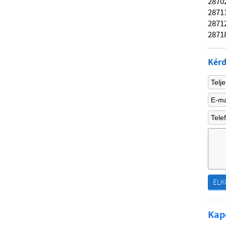
2870
2871
2871
2871
Kérd
ELK
Kap