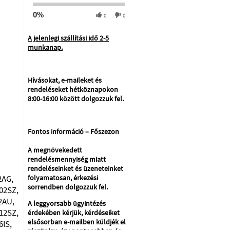
0%
0
0
A jelenlegi szállítási idő 2-5
munkanap.
Hívásokat, e-maileket és
rendeléseket hétköznapokon
8:00-16:00 között dolgozzuk fel.
Fontos információ – Főszezon
A megnövekedett
rendelésmennyiség miatt
rendeléseinket és üzeneteinket
2AG,
folyamatosan, érkezési
sorrendben dolgozzuk fel.
02SZ,
2AU,
A leggyorsabb ügyintézés
12SZ,
érdekében kérjük, kérdéseiket
elsősorban e-mailben küldjék el
6IS,