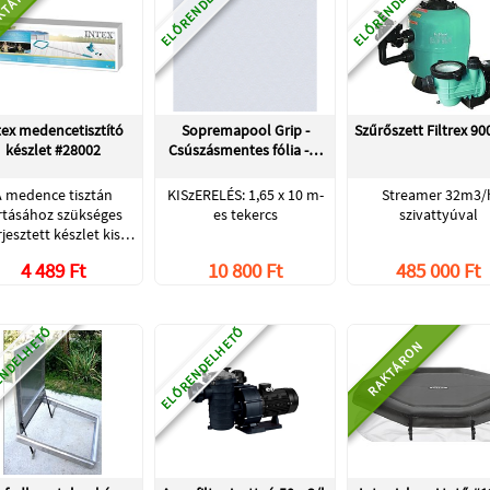
ELŐRENDELHETŐ
ELŐRENDELHETŐ
KTÁRON
tex medencetisztító
Sopremapool Grip -
Szűrőszett Filtrex 90
készlet #28002
Csúszásmentes fólia -…
A medence tisztán
KISzERELÉS: 1,65 x 10 m-
Streamer 32m3/
rtásához szükséges
es tekercs
szivattyúval
rjesztett készlet kis…
4 489 Ft
10 800 Ft
485 000 Ft
NDELHETŐ
ELŐRENDELHETŐ
RAKTÁRON