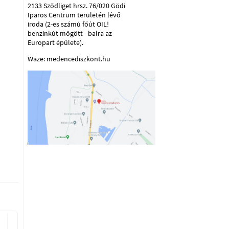
2133 Sződliget hrsz. 76/020 Gödi
Iparos Centrum területén lévő
iroda (2-es számú főút OIL!
benzinkút mögött - balra az
Europart épülete).
Waze: medencediszkont.hu