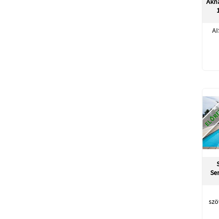
Akna
AI
ELŐRE
Se
szö