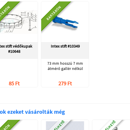
KTÁRON
RAKTÁRON
tex stift védőkupak
Intex stift #10349
#10648
73 mm hosszú 7 mm
átmérő gallér nélkül
85 Ft
279 Ft
ok ezeket vásárolták még