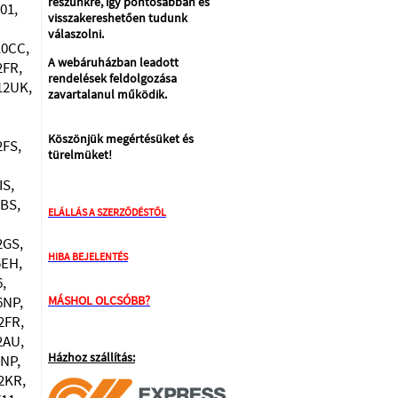
részünkre, így pontosabban és
01,
visszakereshetően tudunk
válaszolni.
10CC,
A webáruházban leadott
2FR,
rendelések feldolgozása
12UK,
zavartalanul működik.
Köszönjük megértésüket és
2FS,
türelmüket!
IS,
6BS,
ELÁLLÁS A SZERZŐDÉSTŐL
2GS,
HIBA BEJELENTÉS
5EH,
,
6NP,
MÁSHOL OLCSÓBB?
2FR,
2AU,
Házhoz szállítás:
0NP,
2KR,