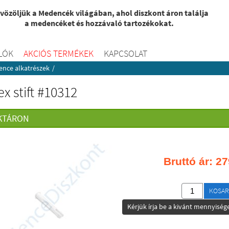
vözöljük a Medencék világában, ahol diszkont áron találja
a medencéket és hozzávaló tartozékokat.
LÓK
AKCIÓS TERMÉKEK
KAPCSOLAT
nce alkatrészek
/
ex stift #10312
KTÁRON
Bruttó ár:
27
KOSAR
Kérjük írja be a kivánt mennyisége