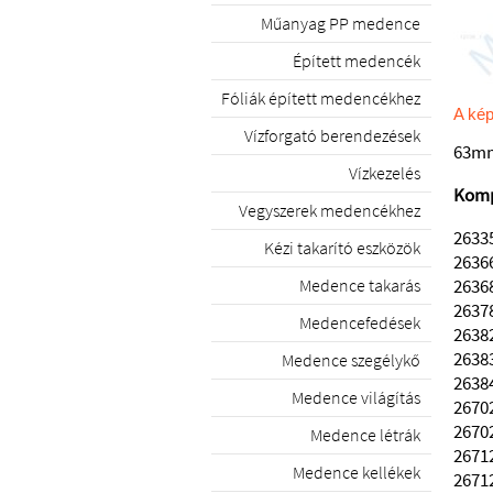
Műanyag PP medence
Épített medencék
Fóliák épített medencékhez
A kép
Vízforgató berendezések
63mm
Vízkezelés
Komp
Vegyszerek medencékhez
2633
Kézi takarító eszközök
2636
2636
Medence takarás
2637
Medencefedések
2638
2638
Medence szegélykő
2638
Medence világítás
2670
2670
Medence létrák
2671
Medence kellékek
2671