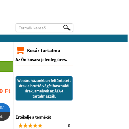
Kosár tartalma
Az Ön kosara jelenleg üres.
Webáruházunkban feltűntetett
árak a bruttó végfelhasználói
9
Ft
árak, amelyek az ÁFA-t
tartalmazzák.
BA
t.
Értékelje a termékét
0