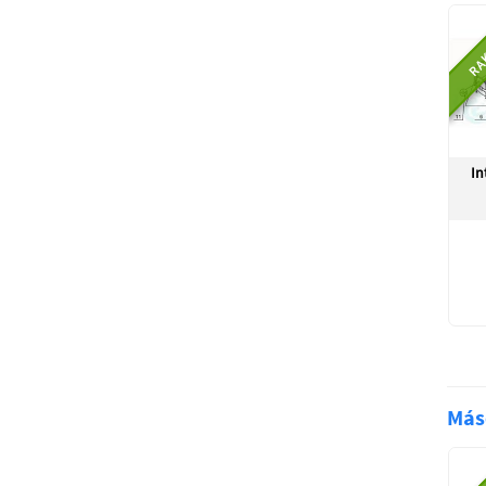
RA
In
Más