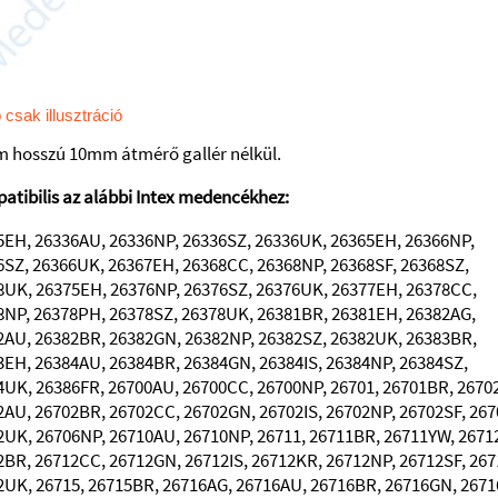
 csak illusztráció
 hosszú 10mm átmérő gallér nélkül.
atibilis az alábbi Intex medencékhez:
5EH, 26336AU, 26336NP, 26336SZ, 26336UK, 26365EH, 26366NP,
6SZ, 26366UK, 26367EH, 26368CC, 26368NP, 26368SF, 26368SZ,
8UK, 26375EH, 26376NP, 26376SZ, 26376UK, 26377EH, 26378CC,
8NP, 26378PH, 26378SZ, 26378UK, 26381BR, 26381EH, 26382AG,
2AU, 26382BR, 26382GN, 26382NP, 26382SZ, 26382UK, 26383BR,
3EH, 26384AU, 26384BR, 26384GN, 26384IS, 26384NP, 26384SZ,
4UK, 26386FR, 26700AU, 26700CC, 26700NP, 26701, 26701BR, 2670
2AU, 26702BR, 26702CC, 26702GN, 26702IS, 26702NP, 26702SF, 267
2UK, 26706NP, 26710AU, 26710NP, 26711, 26711BR, 26711YW, 2671
2BR, 26712CC, 26712GN, 26712IS, 26712KR, 26712NP, 26712SF, 267
2UK, 26715, 26715BR, 26716AG, 26716AU, 26716BR, 26716GN, 2671