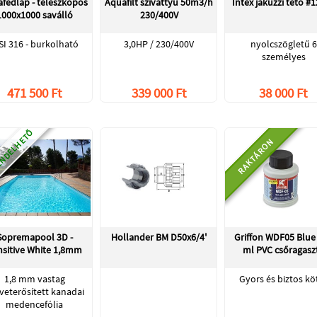
fedlap - teleszkópos
Aquafilt szivattyú 50m3/h
Intex jakuzzi tető #
1000x1000 saválló
230/400V
SI 316 - burkolható
3,0HP / 230/400V
nyolcszögletű 6
személyes
471 500 Ft
339 000 Ft
38 000 Ft
NDELHETŐ
RAKTÁRON
Sopremapool 3D -
Hollander BM D50x6/4'
Griffon WDF05 Blue
nsitive White 1,8mm
ml PVC csőragasz
1,8 mm vastag
Gyors és biztos kö
veterősített kanadai
medencefólia