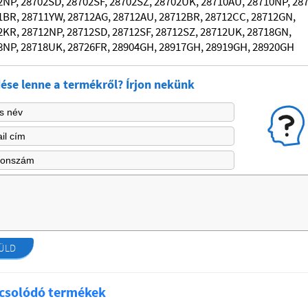
2NP, 28702SD, 28702SF, 28702SZ, 28702UK, 28710AU, 28710NP, 287
1BR, 28711YW, 28712AG, 28712AU, 28712BR, 28712CC, 28712GN,
2KR, 28712NP, 28712SD, 28712SF, 28712SZ, 28712UK, 28718GN,
8NP, 28718UK, 28726FR, 28904GH, 28917GH, 28919GH, 28920GH
ése lenne a termékről? Írjon nekünk
ÜLD
csolódó termékek