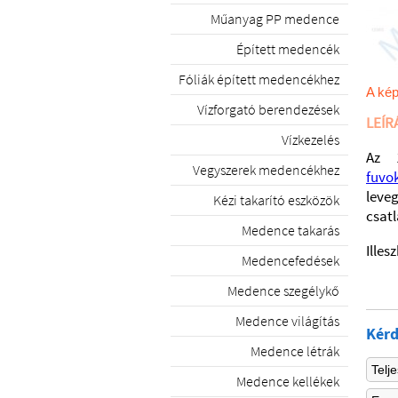
Műanyag PP medence
Épített medencék
Fóliák épített medencékhez
A kép
Vízforgató berendezések
LEÍR
Vízkezelés
Az 
Vegyszerek medencékhez
fuvo
leve
Kézi takarító eszközök
csat
Medence takarás
Illes
Medencefedések
Medence szegélykő
Medence világítás
Kérd
Medence létrák
Medence kellékek