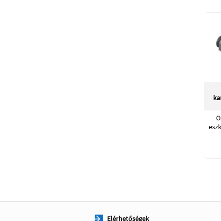
ka
Ö
esz
Elérhetőségek