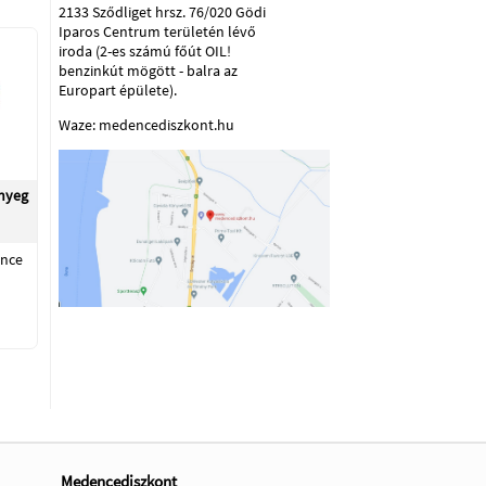
2133 Sződliget hrsz. 76/020 Gödi
Iparos Centrum területén lévő
iroda (2-es számú főút OIL!
benzinkút mögött - balra az
Europart épülete).
Waze: medencediszkont.hu
nyeg
ence
Medencediszkont