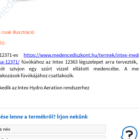
 csak illusztráció
ÁS:
12371-es
https://www.medencediszkont.hu/termek/intex-med
ka-12371/
fúvókához az Intex 12363 légszelepet arra tervezték,
gőt szívjon egy szűrt vízzel ellátott medencébe. A me
lakozások fúvókájához csatlakozik.
zkedik az Intex Hydro Aeration rendszerhez
ése lenne a termékről? Írjon nekünk