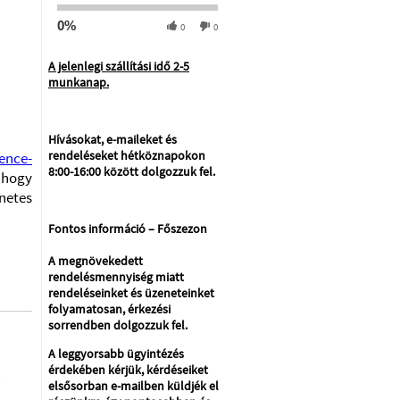
0%
0
0
A jelenlegi szállítási idő 2-5
munkanap.
Hívásokat, e-maileket és
rendeléseket hétköznapokon
ence-
8:00-16:00 között dolgozzuk fel.
 hogy
netes
Fontos információ – Főszezon
A megnövekedett
rendelésmennyiség miatt
rendeléseinket és üzeneteinket
folyamatosan, érkezési
sorrendben dolgozzuk fel.
A leggyorsabb ügyintézés
érdekében kérjük, kérdéseiket
elsősorban e-mailben küldjék el