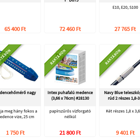
"Y" D075
E10, E20, S100
65 400 Ft
72 460 Ft
27 765 Ft
KTÁRON
RAKTÁRON
RAKTÁRON
dencehőmérő nagy
Intex puhafalú medence
Navy Blue teleszk
(3,66 x 76cm) #28130
rúd 2 részes 1,8-3
ja meg hány fokos a
papírszűrős vízforgató
Két részes 1,8 x 3,
edence vize, 25 cm
nélkül
1 750 Ft
21 800 Ft
9 401 Ft