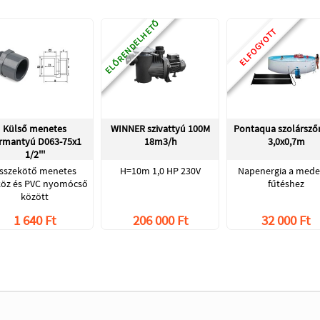
ELŐRENDELHETŐ
ELFOGYOTT
Külső menetes
WINNER szivattyú 100M
Pontaqua szolársző
rmantyú D063-75x1
18m3/h
3,0x0,7m
1/2'''
sszekötő menetes
H=10m 1,0 HP 230V
Napenergia a med
köz és PVC nyomócső
fűtéshez
között
1 640 Ft
206 000 Ft
32 000 Ft