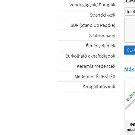
Vendégágyak/ Pumpák
Strandcikkek
SUP (Stand Up Paddle)
Szolárzuhany
Élményelemek
ELK
Burkolható aknafedlapok
Kerámia medencék
Más
Medence TÉLIESÍTÉS
ELŐRE
Szolgáltatásaink
Ref
med