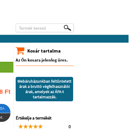
Kosár tartalma
Az Ön kosara jelenleg üres.
Webáruházunkban feltűntetett
árak a bruttó végfelhasználói
8
Ft
árak, amelyek az ÁFA-t
tartalmazzák.
BA
t.
Értékelje a termékét
0