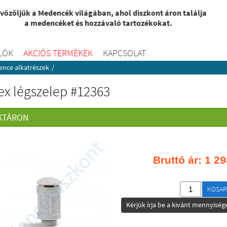
vözöljük a Medencék világában, ahol diszkont áron találja
a medencéket és hozzávaló tartozékokat.
LÓK
AKCIÓS TERMÉKEK
KAPCSOLAT
nce alkatrészek
/
ex légszelep #12363
KTÁRON
Bruttó ár:
1 29
KOSAR
Kérjük írja be a kivánt mennyisége