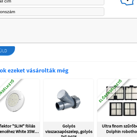
ÜLD
ok ezeket vásárolták még
NDELHETŐ
ELŐRENDELHETŐ
lektor "SLIM" fóliás
Golyós
Ultra finom szűrőb
encéhez White 35W…
visszacsapószelep, golyós
Dolphin robotho