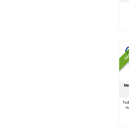
RA
Me
Tud
m