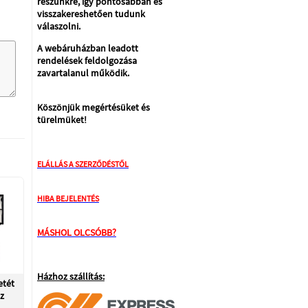
részünkre, így pontosabban és
visszakereshetően tudunk
válaszolni.
A webáruházban leadott
rendelések feldolgozása
zavartalanul működik.
Köszönjük megértésüket és
türelmüket!
ELÁLLÁS A SZERZŐDÉSTŐL
HIBA BEJELENTÉS
MÁSHOL OLCSÓBB?
Házhoz szállítás:
etét
z