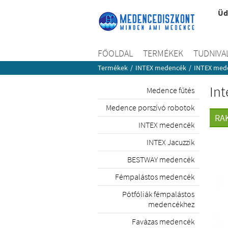
Üd
FŐOLDAL
TERMÉKEK
TUDNIVA
Termékek
/
INTEX medencék
/
INTEX mede
Int
Medence fűtés
Medence porszívó robotok
RA
INTEX medencék
INTEX Jacuzzik
BESTWAY medencék
Fémpalástos medencék
Pótfóliák fémpalástos
medencékhez
Favázas medencék