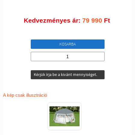
Kedvezményes ár:
79 990
Ft
KOSARBA
Kérjük írja be a kivánt mennyiséget.
A kép csak illusztráció