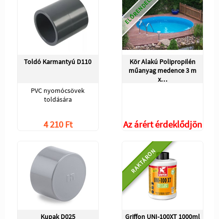
ELŐRENDELHETŐ
Toldó Karmantyú D110
Kör Alakú Polipropilén
műanyag medence 3 m
x…
PVC nyomócsövek
toldására
4 210 Ft
Az árért érdeklődjön
RAKTÁRON
Kupak D025
Griffon UNI-100XT 1000ml