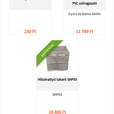
PVC csőragasztó
Gyors és biztos kötés
230 Ft
11 789 Ft
RAKTÁRON
Hőszivattyú takaró SHP03
SHP03
18 400 Ft