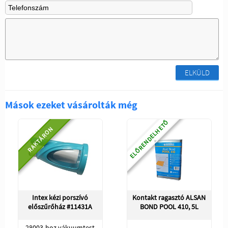
ELKÜLD
Mások ezeket vásárolták még
ELŐRENDELHETŐ
RAKTÁRON
Intex kézi porszívó
Kontakt ragasztó ALSAN
előszűrőház #11431A
BOND POOL 410, 5L
28003-hoz vákuumtest