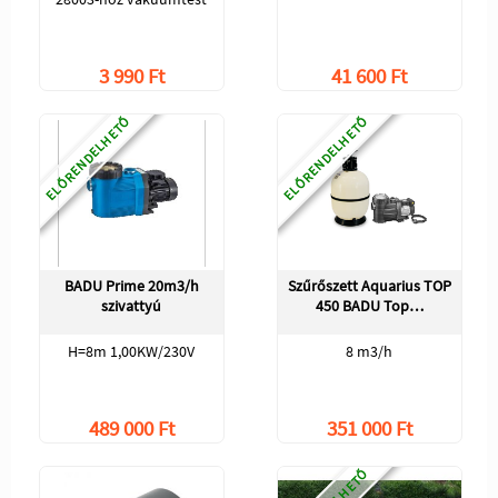
3 990 Ft
41 600 Ft
ELŐRENDELHETŐ
ELŐRENDELHETŐ
BADU Prime 20m3/h
Szűrőszett Aquarius TOP
szivattyú
450 BADU Top…
H=8m 1,00KW/230V
8 m3/h
489 000 Ft
351 000 Ft