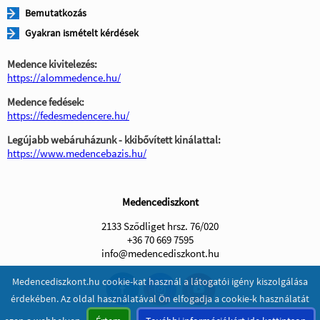
Bemutatkozás
Gyakran ismételt kérdések
Medence kivitelezés:
https://alommedence.hu/
Medence fedések:
https://fedesmedencere.hu/
Legújabb webáruházunk - kkibővített kinálattal:
https://www.medencebazis.hu/
Medencediszkont
2133 Sződliget hrsz. 76/020
+36 70 669 7595
info@medencediszkont.hu
Medencediszkont.hu cookie-kat használ a látogatói igény kiszolgálása
érdekében. Az oldal használatával Ön elfogadja a cookie-k használatát