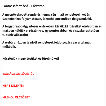
Fontos információ – Főszezon
A megnövekedett rendelésmennyiség miatt rendeléseinket és
üzeneteinket folyamatosan, érkezési sorrendben dolgozzuk fel.
A leggyorsabb ügyintézés érdekében kérjük, kérdéseiket elsősorban e-
mailben küldjék el részünkre, így pontosabban és visszakereshetően
tudunk válaszolni.
A webáruházban leadott rendelések feldolgozása zavartalanul
működik.
Köszönjük megértésüket és türelmüket!
ELÁLLÁS A SZERZŐDÉSTŐL
HIBA BEJELENTÉS
MÁSHOL OLCSÓBB?