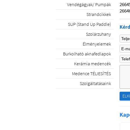
2664
Vendégágyak/ Pumpák
26646
Strandcikkek
SUP (Stand Up Paddle)
Kérd
Szolárzuhany
Élményelemek
Burkolható aknafedlapok
Kerámia medencék
Medence TÉLIESÍTÉS
Szolgáltatásaink
ELK
Kap