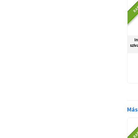
RA
I
sziv
Más
RA