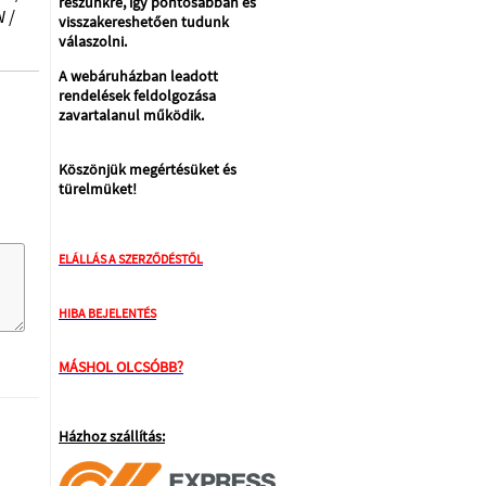
részünkre, így pontosabban és
 /
visszakereshetően tudunk
válaszolni.
A webáruházban leadott
rendelések feldolgozása
zavartalanul működik.
Köszönjük megértésüket és
türelmüket!
ELÁLLÁS A SZERZŐDÉSTŐL
HIBA BEJELENTÉS
MÁSHOL OLCSÓBB?
Házhoz szállítás: