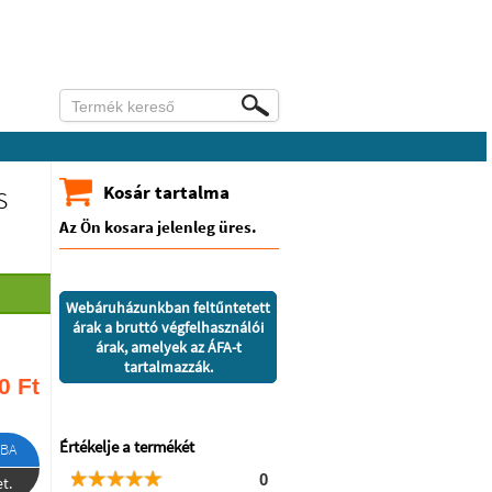
s
Kosár tartalma
Az Ön kosara jelenleg üres.
Webáruházunkban feltűntetett
árak a bruttó végfelhasználói
árak, amelyek az ÁFA-t
tartalmazzák.
0
Ft
Értékelje a termékét
BA
0
t.