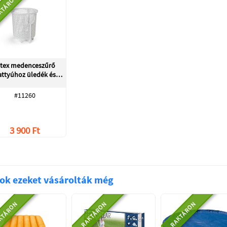
KTÁRON
ntex medenceszűrő
attyúhoz üledék és…
#11260
3 900 Ft
ok ezeket vásárolták még
KTÁRON
RAKTÁRON
RAKTÁRON