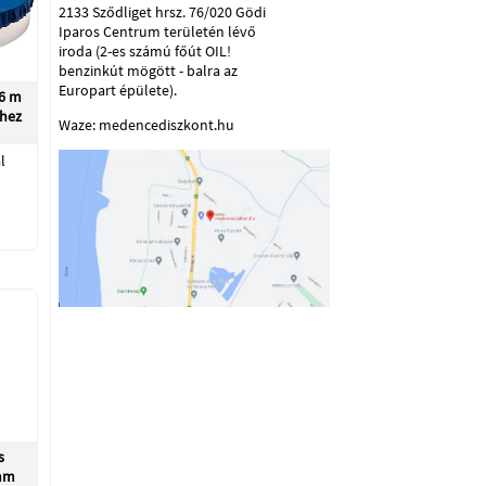
2133 Sződliget hrsz. 76/020 Gödi
Iparos Centrum területén lévő
iroda (2-es számú főút OIL!
benzinkút mögött - balra az
Europart épülete).
,6 m
hez
Waze: medencediszkont.hu
l
s
9mm