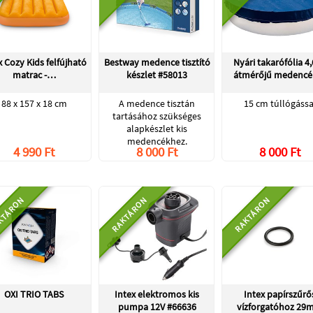
x Cozy Kids felfújható
Bestway medence tisztító
Nyári takarófólia 4
matrac -…
készlet #58013
átmérőjű medencé
88 x 157 x 18 cm
A medence tisztán
15 cm túllógássa
tartásához szükséges
alapkészlet kis
medencékhez.
4 990 Ft
8 000 Ft
8 000 Ft
KTÁRON
RAKTÁRON
RAKTÁRON
OXI TRIO TABS
Intex elektromos kis
Intex papírszűrő
pumpa 12V #66636
vízforgatóhoz 2