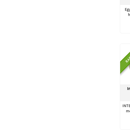
Eg
h
RA
I
INTE
me