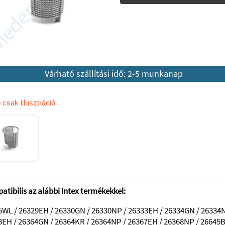
Várható szállítási idő: 2-5 munkanap
 csak illusztráció
tibilis az alábbi Intex termékekkel:
5WL / 26329EH / 26330GN / 26330NP / 26333EH / 26334GN / 26334N
3EH / 26364GN / 26364KR / 26364NP / 26367EH / 26368NP / 26645B