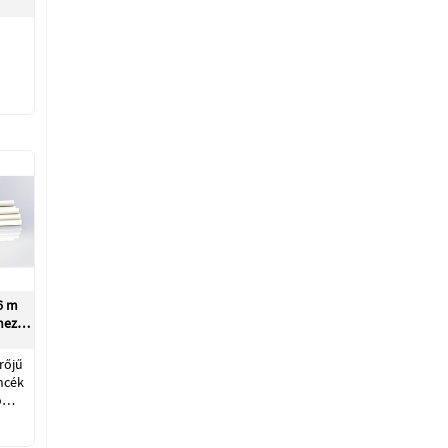
,6 m
khez…
rőjű
ncék
tó…