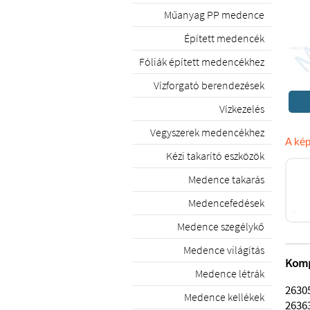
Műanyag PP medence
Épített medencék
Fóliák épített medencékhez
Vízforgató berendezések
Vízkezelés
Vegyszerek medencékhez
A kép
Kézi takarító eszközök
Medence takarás
Medencefedések
Medence szegélykő
Medence világítás
Kompa
Medence létrák
2630
Medence kellékek
2636