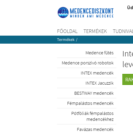
Üd
FŐOLDAL
TERMÉKEK
TUDNIVA
Termékek
/
Int
Medence fűtés
lev
Medence porszívó robotok
INTEX medencék
RA
INTEX Jacuzzik
BESTWAY medencék
Fémpalástos medencék
Pótfóliák fémpalástos
medencékhez
Favázas medencék