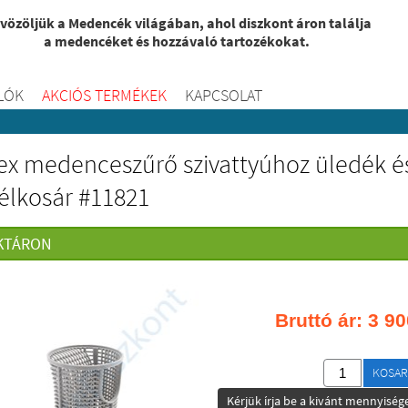
vözöljük a Medencék világában, ahol diszkont áron találja
a medencéket és hozzávaló tartozékokat.
LÓK
AKCIÓS TERMÉKEK
KAPCSOLAT
ex medenceszűrő szivattyúhoz üledék é
élkosár #11821
KTÁRON
Bruttó ár:
3 90
KOSAR
Kérjük írja be a kivánt mennyisége