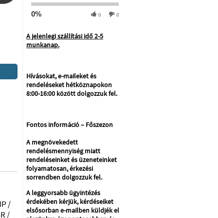
0%
0
0
A jelenlegi szállítási idő 2-5
munkanap.
Hívásokat, e-maileket és
rendeléseket hétköznapokon
8:00-16:00 között dolgozzuk fel.
Fontos információ – Főszezon
A megnövekedett
rendelésmennyiség miatt
rendeléseinket és üzeneteinket
folyamatosan, érkezési
sorrendben dolgozzuk fel.
A leggyorsabb ügyintézés
érdekében kérjük, kérdéseiket
P /
elsősorban e-mailben küldjék el
R /