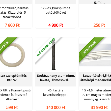
gumi…
y mozdulat, hármas
12V-os gyorspumpa
atás. Kiszerelés: 5
autóstöltővel
tasak/doboz
7 800 Ft
4 990 Ft
250 Ft
ELŐRENDELHETŐ
KTÁRON
RAKTÁRON
ntex szeleptömítés
Szolárzuhany alumínium,
Leszorító sín 4,5-4
#10745
fekete, lábmosóval…
átmérőjű medencé
X Ultra Frame típusú
40l tartály
4,5 - 4,6 méter átmé
dence falátvezető
keverőszeleppel.
90 cm magas mede
alkatrész
műanyag leszorí
599 Ft
140 000 Ft
31 990 Ft