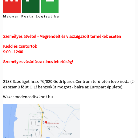
Személyes átvétel - Megrendelt és visszaigazolt termékek esetén
Kedd és Csütörtök
9:00 - 12:00
Személyes vásárlásra nincs lehetőség!
2133 Sződliget hrsz. 76/020 Gödi Iparos Centrum területén lévő iroda (2-
es számú főút OIL! benzinkút mögött - balra az Europart épülete).
Waze: medencediszkont.hu