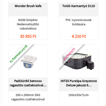
Wonder Brush kefe
Toldó Karmantyú D110
M200 Dolphin
PVC nyomócsövek
Medencetisztító
toldására
robotokhoz
35 955 Ft
4 210 Ft
ELŐRENDELHETŐ
ELFOGYOTT
Padlóürítő betonos
INTEX PureSpa Greystone
ragasztós csatlakozóval…
Deluxe jakuzzi 6…
200 x 200mm D63
193x193x71cm
ragasztós csatlakozóval