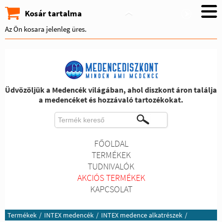
Kosár tartalma
Az Ön kosara jelenleg üres.
Üdvözöljük a Medencék világában, ahol diszkont áron találja
a medencéket és hozzávaló tartozékokat.
FŐOLDAL
TERMÉKEK
TUDNIVALÓK
AKCIÓS TERMÉKEK
KAPCSOLAT
Termékek
/
INTEX medencék
/
INTEX medence alkatrészek
/