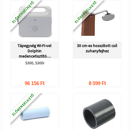
ELŐRENDELHETŐ
ELŐRENDELHETŐ
Tápegység Wi-Fi-vel
30 cm-es hosszított cső
Dolphin
zuhanyfejhez
medencetisztító…
S300, S300i
96 156 Ft
8 599 Ft
ELŐRENDELHETŐ