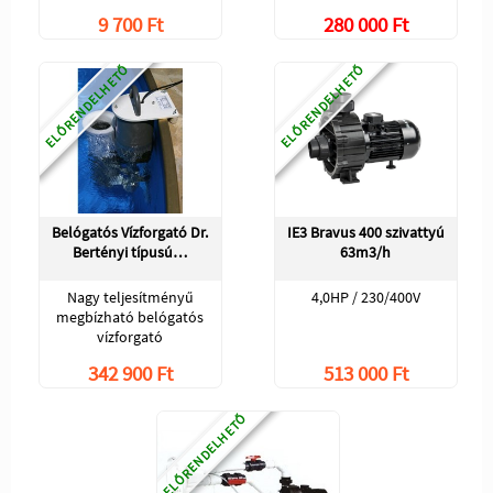
9 700 Ft
280 000 Ft
ELŐRENDELHETŐ
ELŐRENDELHETŐ
Belógatós Vízforgató Dr.
IE3 Bravus 400 szivattyú
Bertényi típusú…
63m3/h
Nagy teljesítményű
4,0HP / 230/400V
megbízható belógatós
vízforgató
342 900 Ft
513 000 Ft
ELŐRENDELHETŐ