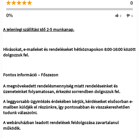
0
0%
0
0
A jelenlegi szállítási idő 2-5 munkanap.
Hívásokat, e-maileket és rendeléseket hétköznapokon 8:00-16:00 között
dolgozzuk fel.
Fontos információ – Főszezon
A megnövekedett rendelésmennyiség miatt rendeléseinket és
üzeneteinket folyamatosan, érkezési sorrendben dolgozzuk fel.
A leggyorsabb ügyintézés érdekében kérjük, kérdéseiket elsősorban e-
mailben küldjék el részünkre, így pontosabban és visszakereshetően
tudunk válaszolni.
A webáruházban leadott rendelések feldolgozása zavartalanul
működik.