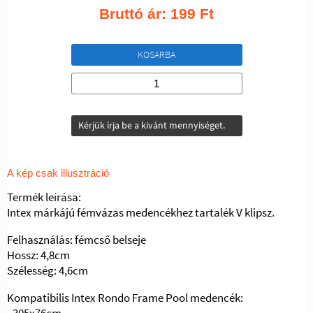
Bruttó ár:
199
Ft
KOSARBA
Kérjük írja be a kivánt mennyiséget.
A kép csak illusztráció
Termék leírása:
Intex márkájú fémvázas medencékhez tartalék V klipsz.
Felhasználás: fémcső belseje
Hossz: 4,8cm
Szélesség: 4,6cm
Kompatibilis Intex Rondo Frame Pool medencék:
- 305x76cm