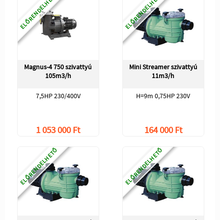
ELŐRENDELHETŐ
ELŐRENDELHETŐ
Magnus-4 750 szivattyú
Mini Streamer szivattyú
105m3/h
11m3/h
7,5HP 230/400V
H=9m 0,75HP 230V
1 053 000 Ft
164 000 Ft
ELŐRENDELHETŐ
ELŐRENDELHETŐ