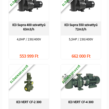
IE3 Supra 400 szivattyú
IE3 Supra 550 szivattyú
63m3/h
72m3/h
4,0HP / 230/400V
5,5HP / 230/400V
553 999 Ft
662 000 Ft
ELŐRENDELHETŐ
ELŐRENDELHETŐ
IE3 VERT CF-2 300
IE3 VERT CF-4 300