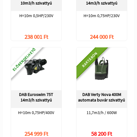
10m3/h szivattyú
14m3/h szivattyú
H=10m 0,5HP/230V
H=10m 0,75HP/230V
238 001 Ft
244 000 Ft
ELŐRENDELHETŐ
RAKTÁRON
DAB Euroswim 75T
DAB Verty Nova 400M
14m3/h szivattyú
automata buvár szivattyú
H=10m 0,75HP/400V
11,7m3/h / 600W
254 999 Ft
58 200 Ft