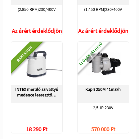
(2.850 RPM)230/400V
(1.450 RPM)230/400V
Az árért érdeklődjön
Az árért érdeklődjön
ELŐRENDELHETŐ
RAKTÁRON
INTEX merülő szivattyú
Kapri 250M 41m3/h
medence leeresztő…
2,5HP 230V
18 290 Ft
570 000 Ft