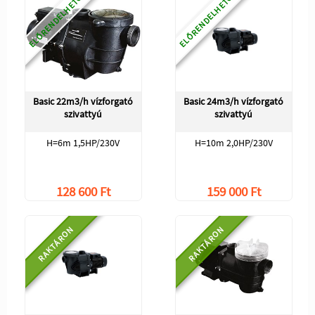
ELŐRENDELHETŐ
ELŐRENDELHETŐ
Basic 22m3/h vízforgató
Basic 24m3/h vízforgató
szivattyú
szivattyú
H=6m 1,5HP/230V
H=10m 2,0HP/230V
128 600 Ft
159 000 Ft
RAKTÁRON
RAKTÁRON