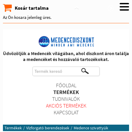
Kosár tartalma
Az Ön kosara jelenleg üres.
Üdvözöljük a Medencék világában, ahol diszkont áron találja
a medencéket és hozzávaló tartozékokat.
FŐOLDAL
TERMÉKEK
TUDNIVALÓK
AKCIÓS TERMÉKEK
KAPCSOLAT
Termékek
/
Vízforgató berendezések
/
Medence szivattyúk