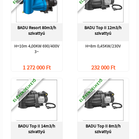
BADU Resort 80m3/h
BADU Top II 12m3/h
szivattyú
szivattyú
H=10m 4,00KW 690/400V
H=8m 0,45KW/230V
3~
1 272 000 Ft
232 000 Ft
ELŐRENDELHETŐ
ELŐRENDELHETŐ
BADU Top II 14m3/h
BADU Top II 8m3/h
szivattyú
szivattyú