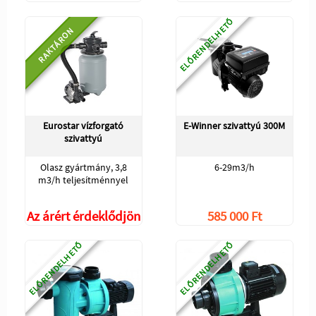
ELŐRENDELHETŐ
RAKTÁRON
Eurostar vízforgató
E-Winner szivattyú 300M
szivattyú
Olasz gyártmány, 3,8
6-29m3/h
m3/h teljesítménnyel
Az árért érdeklődjön
585 000 Ft
ELŐRENDELHETŐ
ELŐRENDELHETŐ