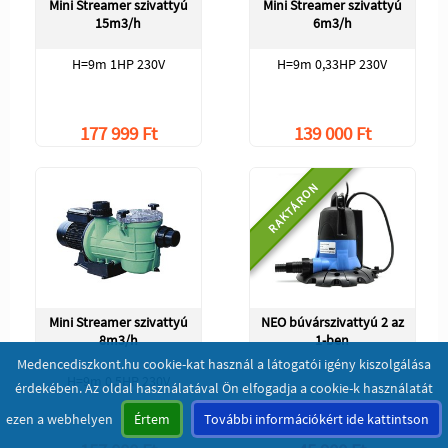
Mini Streamer szivattyú
Mini Streamer szivattyú
15m3/h
6m3/h
H=9m 1HP 230V
H=9m 0,33HP 230V
177 999 Ft
139 000 Ft
RAKTÁRON
Mini Streamer szivattyú
NEO búvárszivattyú 2 az
8m3/h
1-ben
Medencediszkont.hu cookie-kat használ a látogatói igény kiszolgálása
H=9m 0,5HP 230V
érdekében. Az oldal használatával Ön elfogadja a cookie-k használatát
ezen a webhelyen
Értem
További információkért ide kattintson