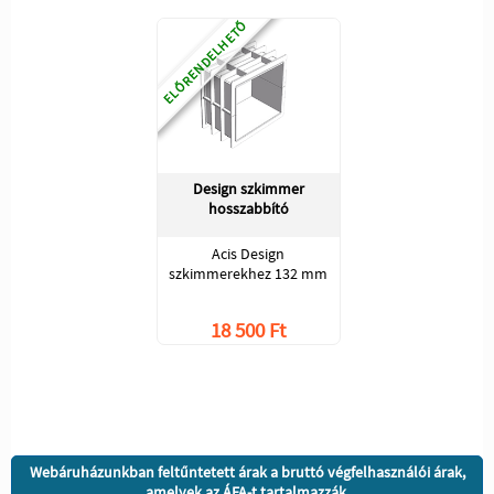
ELŐRENDELHETŐ
Design szkimmer
hosszabbító
Acis Design
szkimmerekhez 132 mm
18 500 Ft
Webáruházunkban feltűntetett árak a bruttó végfelhasználói árak,
amelyek az ÁFA-t tartalmazzák.