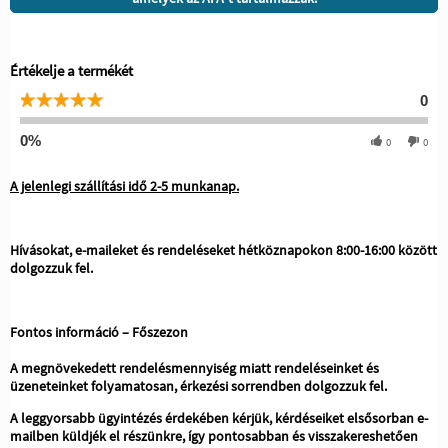
Értékelje a termékét
0
0%
0
0
A jelenlegi szállítási idő 2-5 munkanap.
Hívásokat, e-maileket és rendeléseket hétköznapokon 8:00-16:00 között
dolgozzuk fel.
Fontos információ – Főszezon
A megnövekedett rendelésmennyiség miatt rendeléseinket és
üzeneteinket folyamatosan, érkezési sorrendben dolgozzuk fel.
A leggyorsabb ügyintézés érdekében kérjük, kérdéseiket elsősorban e-
mailben küldjék el részünkre, így pontosabban és visszakereshetően