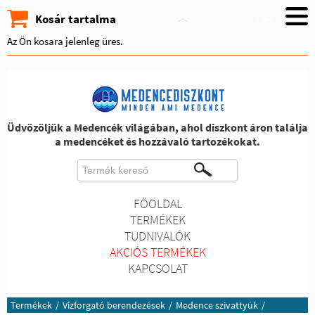
Kosár tartalma
Az Ön kosara jelenleg üres.
Üdvözöljük a Medencék világában, ahol diszkont áron találja
a medencéket és hozzávaló tartozékokat.
FŐOLDAL
TERMÉKEK
TUDNIVALÓK
AKCIÓS TERMÉKEK
KAPCSOLAT
Termékek
/
Vízforgató berendezések
/
Medence szivattyúk
/