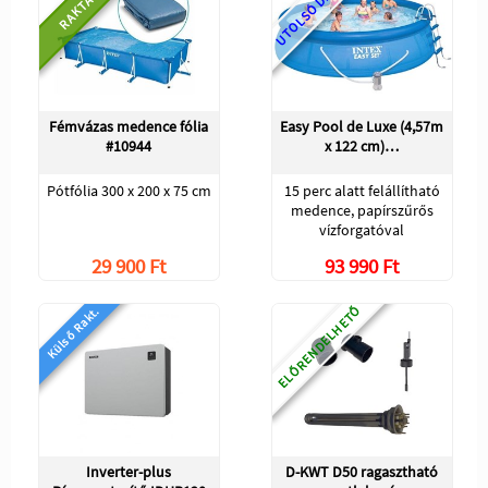
UTOLSÓ DARABOK
RAKTÁRON
Fémvázas medence fólia
Easy Pool de Luxe (4,57m
#10944
x 122 cm)…
Pótfólia 300 x 200 x 75 cm
15 perc alatt felállítható
medence, papírszűrős
vízforgatóval
29 900 Ft
93 990 Ft
ELŐRENDELHETŐ
Külső Rakt.
Inverter-plus
D-KWT D50 ragasztható