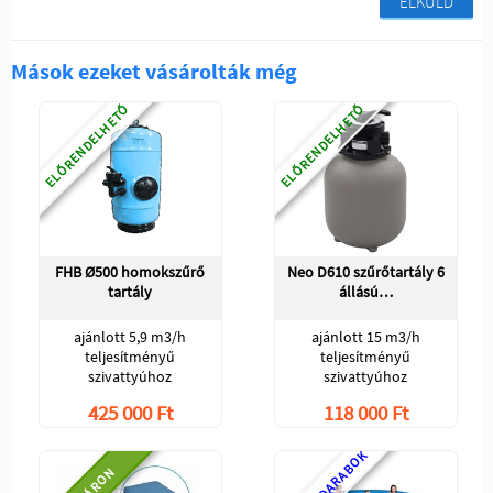
ELKÜLD
Mások ezeket vásárolták még
ELŐRENDELHETŐ
ELŐRENDELHETŐ
FHB Ø500 homokszűrő
Neo D610 szűrőtartály 6
tartály
állású…
ajánlott 5,9 m3/h
ajánlott 15 m3/h
teljesítményű
teljesítményű
szivattyúhoz
szivattyúhoz
425 000 Ft
118 000 Ft