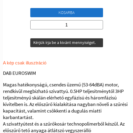
KOSARBA
Kérjük írja be a kivánt mennyiséget.
A kép csak illusztráció
DAB EUROSWIM
Magas hatékonyságú, csendes üzemű (53-64dBA) motor,
rendkívül megbízható szivattyú.
0.5HP teljesítménytől 3HP
teljesítményű skálán elérhető egyfázisú és háromfázisú
kivitelben is.
Az előszűrő kialakítása nagyban növeli a szűrési
kapacitást, valamint csökkenti a dugulás miatti
karbantartást.
A szivattyútest és a szűrőkosár technopolimerből készül.
Az
előszűrő tető anyaga átlátszó vegyszerálló