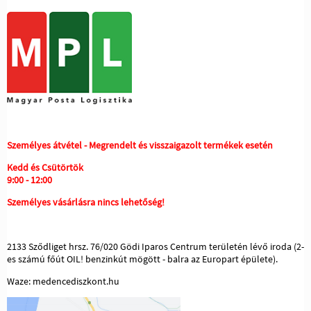
Személyes átvétel - Megrendelt és visszaigazolt termékek esetén
Kedd és Csütörtök
9:00 - 12:00
Személyes vásárlásra nincs lehetőség!
2133 Sződliget hrsz. 76/020 Gödi Iparos Centrum területén lévő iroda (2-
es számú főút OIL! benzinkút mögött - balra az Europart épülete).
Waze: medencediszkont.hu