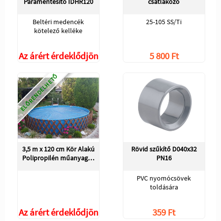
Páramentesítő IDHR120
csatlakozó
Beltéri medencék
25-105 SS/Ti
kötelező kelléke
Az árért érdeklődjön
5 800 Ft
ELŐRENDELHETŐ
3,5 m x 120 cm Kör Alakú
Rövid szűkítő D040x32
Polipropilén műanyag…
PN16
PVC nyomócsövek
toldására
Az árért érdeklődjön
359 Ft