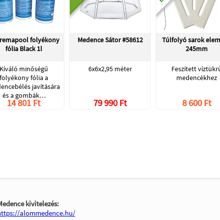
remapool folyékony
Medence Sátor #58612
Túlfolyó sarok elem
fólia Black 1l
245mm
Kíváló minőségű
6x6x2,95 méter
Feszített víztükr
folyékony fólia a
medencékhez
encebélés javítására
és a gombák…
14 801 Ft
79 990 Ft
8 600 Ft
Medence kivitelezés:
https://alommedence.hu/