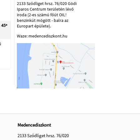
2133 Sződliget hrsz. 76/020 Gödi
Iparos Centrum területén lévő
iroda (2-es számú főút OIL!
benzinkút mögött - balra az
 45º
Europart épülete).
Waze: medencediszkont.hu
ű
Medencediszkont
2133 Sződliget hrsz. 76/020