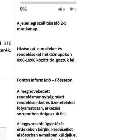
0%
0
0
A jelenlegi szállítási idő 2-5
munkanap.
I 316
Hívásokat, e-maileket és
erék.
rendeléseket hétköznapokon
8:00-16:00 között dolgozzuk fel.
Fontos információ – Főszezon
A megnövekedett
rendelésmennyiség miatt
rendeléseinket és üzeneteinket
folyamatosan, érkezési
sorrendben dolgozzuk fel.
A leggyorsabb ügyintézés
érdekében kérjük, kérdéseiket
elsősorban e-mailben küldjék el