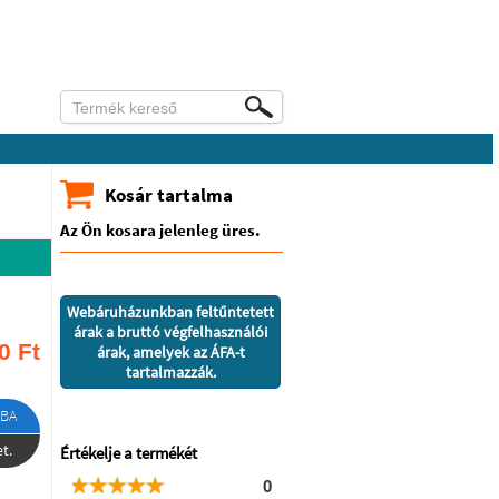
Kosár tartalma
Az Ön kosara jelenleg üres.
Webáruházunkban feltűntetett
árak a bruttó végfelhasználói
0
Ft
árak, amelyek az ÁFA-t
tartalmazzák.
BA
t.
Értékelje a termékét
0