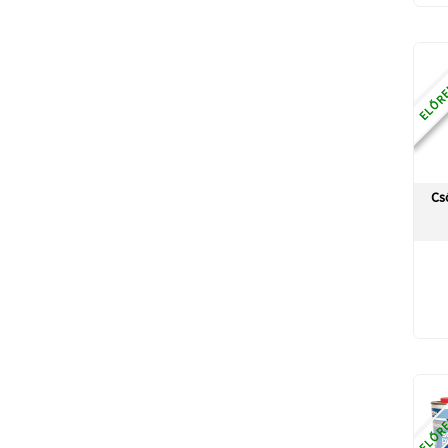
ELŐRE
Cs
ELŐRE