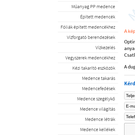
Műanyag PP medence
Épített medencék
Fóliák épített medencékhez
A kép
Vízforgató berendezések
Opti
Vízkezelés
anya
Csatl
Vegyszerek medencékhez
A dug
Kézi takarító eszközök
Medence takarás
Kérd
Medencefedések
Medence szegélykő
Medence világítás
Medence létrák
Medence kellékek