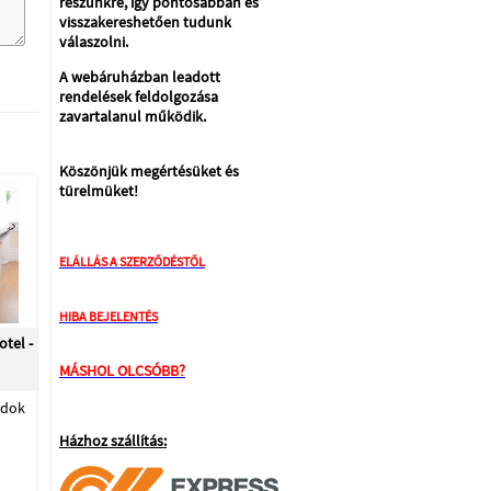
részünkre, így pontosabban és
visszakereshetően tudunk
válaszolni.
A webáruházban leadott
rendelések feldolgozása
zavartalanul működik.
Köszönjük megértésüket és
türelmüket!
ELÁLLÁS A SZERZŐDÉSTŐL
HIBA BEJELENTÉS
otel -
MÁSHOL OLCSÓBB?
ndok
Házhoz szállítás: