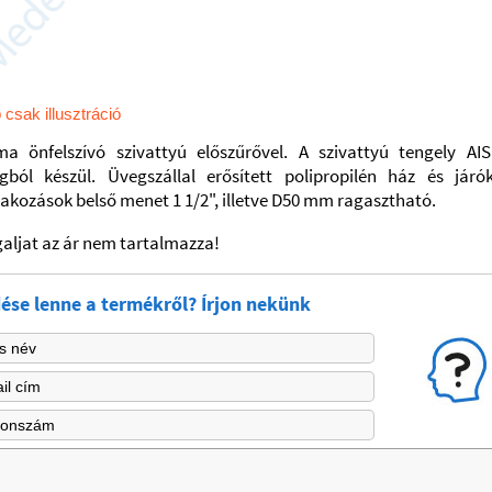
 csak illusztráció
ma önfelszívó szivattyú előszűrővel.
A szivattyú tengely AIS
gból készül.
Üvegszállal
erősített polipropilén ház és járók
akozások belső menet 1 1/2", illetve D50 mm
ragasztható.
aljat az ár nem tartalmazza!
ése lenne a termékről? Írjon nekünk