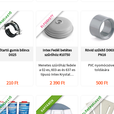
NDELHETŐ
ELFOGYOTT
őtartó gumis bilincs
Intex Fedél betétes
Rövid szűkítő D063
D025
szűrőhöz #10750
PN16
Menetes szűrőház fedele
PVC nyomócsöv
a 02-es, 603-as és 637-es
toldására
típusú Intex Krystal…
210 Ft
2 390 Ft
500 Ft
NDELHETŐ
ELŐRENDELHETŐ
RAKTÁRON