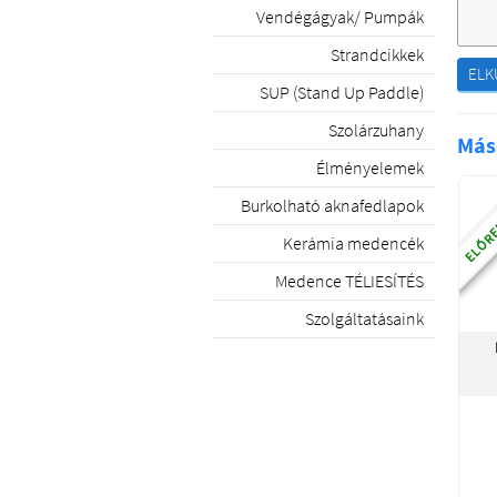
Vendégágyak/ Pumpák
Strandcikkek
ELK
SUP (Stand Up Paddle)
Szolárzuhany
Más
Élményelemek
ELŐRE
Burkolható aknafedlapok
Kerámia medencék
Medence TÉLIESÍTÉS
Szolgáltatásaink