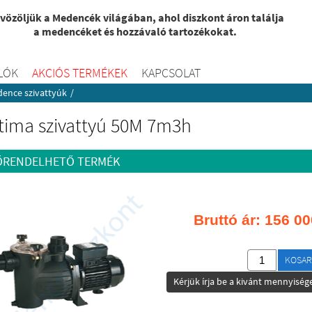
vözöljük a Medencék világában, ahol diszkont áron találja
a medencéket és hozzávaló tartozékokat.
LÓK
AKCIÓS TERMÉKEK
KAPCSOLAT
ence szivattyúk
/
tima szivattyú 50M 7m3h
ŐRENDELHETŐ TERMÉK
Bruttó ár:
156 00
KOSAR
Kérjük írja be a kivánt mennyisége