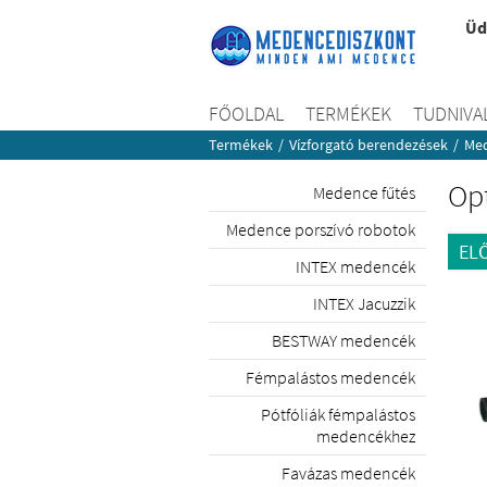
Üd
FŐOLDAL
TERMÉKEK
TUDNIVA
Termékek
/
Vízforgató berendezések
/
Med
Op
Medence fűtés
Medence porszívó robotok
EL
INTEX medencék
INTEX Jacuzzik
BESTWAY medencék
Fémpalástos medencék
Pótfóliák fémpalástos
medencékhez
Favázas medencék