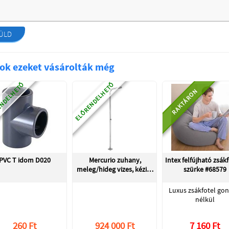
ÜLD
ok ezeket vásárolták még
NDELHETŐ
ELŐRENDELHETŐ
RAKTÁRON
PVC T idom D020
Mercurio zuhany,
Intex felfújható zsákf
meleg/hideg vizes, kézi…
szürke #68579
Luxus zsákfotel go
nélkül
260 Ft
924 000 Ft
7 160 Ft