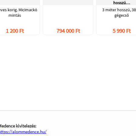
hosszú…
éves korig. Micimackó
3 méter hosszú, 38
mintás
gégecső
1 200 Ft
794 000 Ft
5 990 Ft
Medence kivitelezés:
https://alommedence.hu/