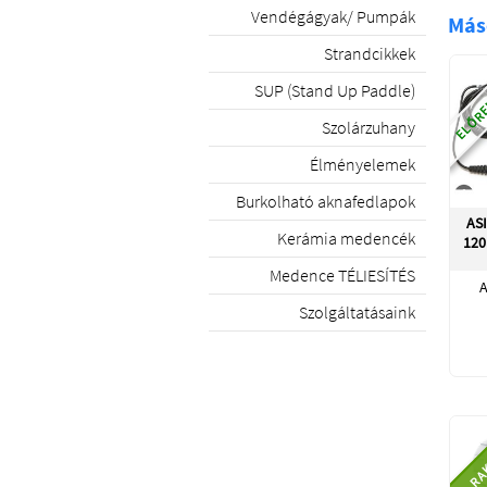
Vendégágyak/ Pumpák
Más
Strandcikkek
ELŐRE
SUP (Stand Up Paddle)
Szolárzuhany
Élményelemek
Burkolható aknafedlapok
ASI
Kerámia medencék
120
Medence TÉLIESÍTÉS
A
Szolgáltatásaink
RA