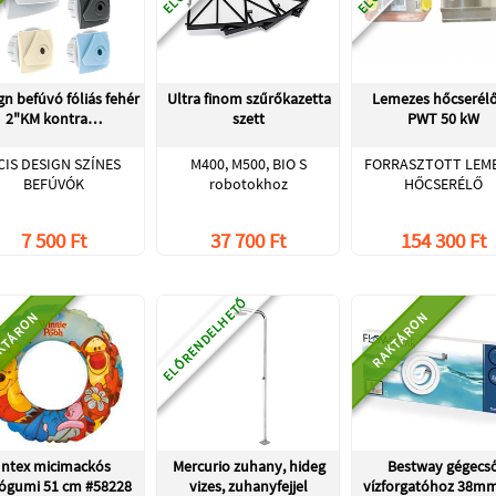
gn befúvó fóliás fehér
Ultra finom szűrőkazetta
Lemezes hőcserélő
2"KM kontra…
szett
PWT 50 kW
CIS DESIGN SZÍNES
M400, M500, BIO S
FORRASZTOTT LEM
BEFÚVÓK
robotokhoz
HŐCSERÉLŐ
7 500 Ft
37 700 Ft
154 300 Ft
ELŐRENDELHETŐ
KTÁRON
RAKTÁRON
Intex micimackós
Mercurio zuhany, hideg
Bestway gégecs
ógumi 51 cm #58228
vizes, zuhanyfejjel
vízforgatóhoz 38m