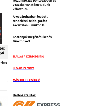
részünkre, így pontosabban és
visszakereshetően tudunk
válaszolni.
A webáruházban leadott
rendelések feldolgozása
zavartalanul működik.
Köszönjük megértésüket és
türelmüket!
-26C
tyú
ELÁLLÁS A SZERZŐDÉSTŐL
ékhez
HIBA BEJELENTÉS
MÁSHOL OLCSÓBB?
Házhoz szállítás: