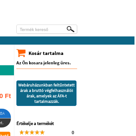
Kosár tartalma
Az Ön kosara jelenleg üres.
Webáruházunkban feltűntetett
árak a bruttó végfelhasználói
0
Ft
árak, amelyek az ÁFA-t
tartalmazzák.
BA
t.
Értékelje a termékét
0