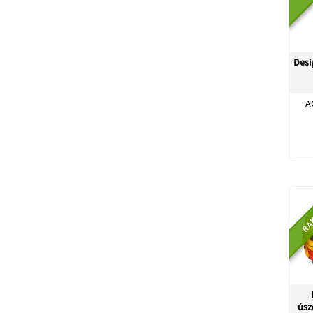
Desi
A
RA
úsz