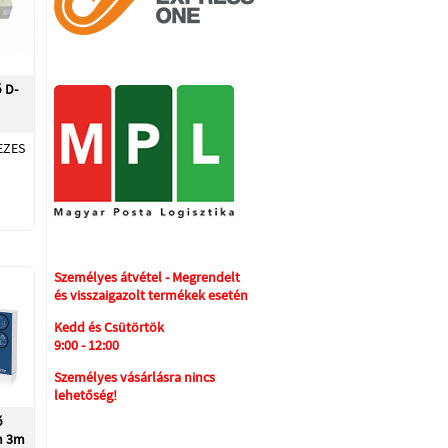
 D-
EZES
Személyes átvétel - Megrendelt
és visszaigazolt termékek esetén
Kedd és Csütörtök
9:00 - 12:00
Személyes vásárlásra nincs
lehetőség!
ő
m 3m