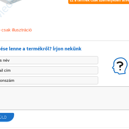
Ez a termék csak személyesen átv
 csak illusztráció
ése lenne a termékről? Írjon nekünk
ÜLD