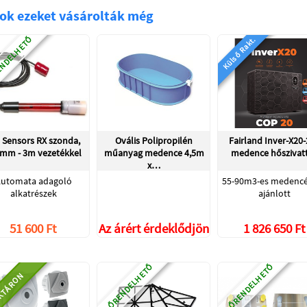
ok ezeket vásárolták még
NDELHETŐ
Külső Rakt.
 Sensors RX szonda,
Ovális Polipropilén
Fairland Inver-X20
mm - 3m vezetékkel
műanyag medence 4,5m
medence hőszivat
x…
utomata adagoló
55-90m3-es medenc
alkatrészek
ajánlott
51 600 Ft
Az árért érdeklődjön
1 826 650 Ft
ELŐRENDELHETŐ
ELŐRENDELHETŐ
KTÁRON