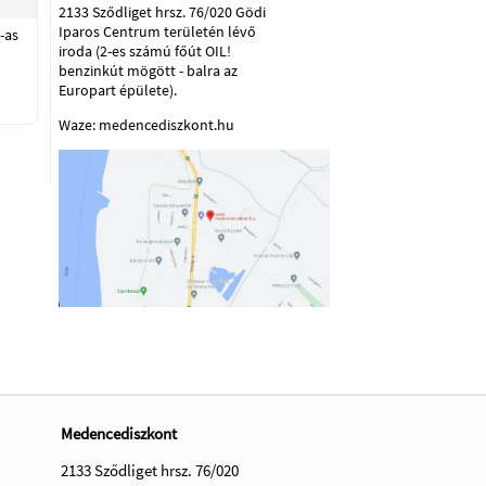
2133 Sződliget hrsz. 76/020 Gödi
Iparos Centrum területén lévő
-as
iroda (2-es számú főút OIL!
benzinkút mögött - balra az
Europart épülete).
Waze: medencediszkont.hu
Medencediszkont
2133 Sződliget hrsz. 76/020