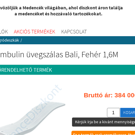
vözöljük a Medencék világában, ahol diszkont áron találja
a medencéket és hozzávaló tartozékokat.
LÓK
AKCIÓS TERMÉKEK
KAPCSOLAT
gródeszkák
/
mbulin üvegszálas Bali, Fehér 1,6M
ŐRENDELHETŐ TERMÉK
Bruttó ár:
384 00
KOSAR
Kérjük írja be a kivánt mennyisége