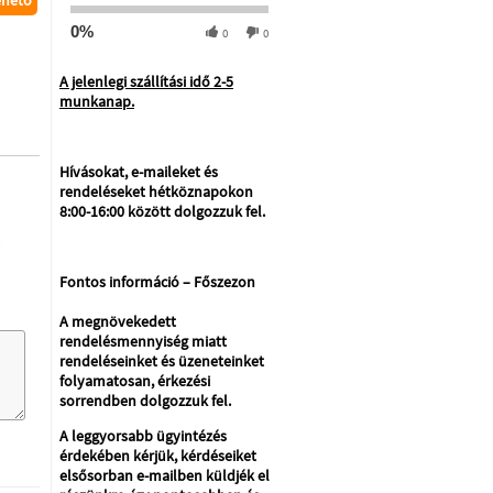
ehető
0%
0
0
A jelenlegi szállítási idő 2-5
munkanap.
Hívásokat, e-maileket és
rendeléseket hétköznapokon
8:00-16:00 között dolgozzuk fel.
Fontos információ – Főszezon
A megnövekedett
rendelésmennyiség miatt
rendeléseinket és üzeneteinket
folyamatosan, érkezési
sorrendben dolgozzuk fel.
A leggyorsabb ügyintézés
érdekében kérjük, kérdéseiket
elsősorban e-mailben küldjék el