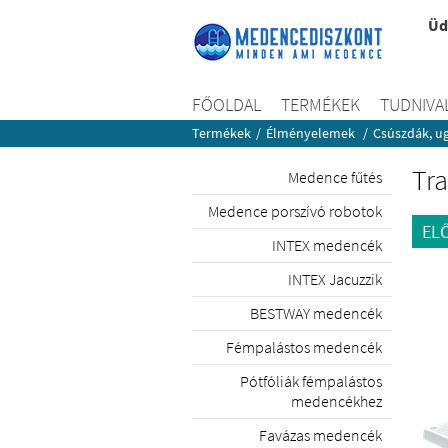
Üd
FŐOLDAL
TERMÉKEK
TUDNIVA
Termékek
/
Élményelemek
/
Csúszdák, u
Tra
Medence fűtés
Medence porszívó robotok
EL
INTEX medencék
INTEX Jacuzzik
BESTWAY medencék
Fémpalástos medencék
Pótfóliák fémpalástos
medencékhez
Favázas medencék