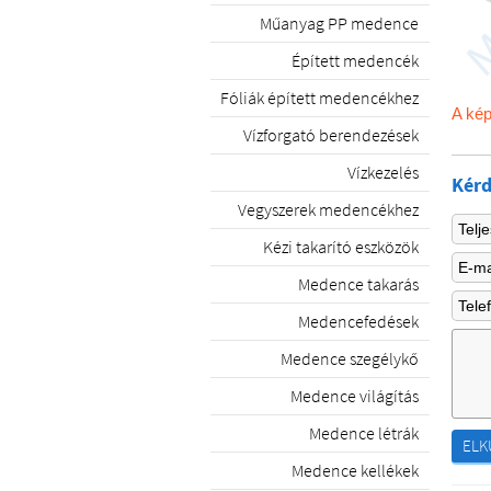
Műanyag PP medence
Épített medencék
Fóliák épített medencékhez
A kép
Vízforgató berendezések
Vízkezelés
Kérd
Vegyszerek medencékhez
Kézi takarító eszközök
Medence takarás
Medencefedések
Medence szegélykő
Medence világítás
Medence létrák
ELK
Medence kellékek