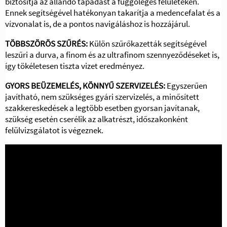
biztosítja az állandó tapadást a függőleges felületeken.
Ennek segítségével hatékonyan takarítja a medencefalat és a
vízvonalat is, de a pontos navigáláshoz is hozzájárul.
TÖBBSZÖRÖS SZŰRÉS:
Külön szűrőkazetták segítségével
leszűri a durva, a finom és az ultrafinom szennyeződéseket is,
így tökéletesen tiszta vizet eredményez.
GYORS BEÜZEMELÉS, KÖNNYŰ SZERVIZELÉS:
Egyszerűen
javítható, nem szükséges gyári szervizelés, a minősített
szakkereskedések a legtöbb esetben gyorsan javítanak,
szükség esetén cserélik az alkatrészt, időszakonként
felülvizsgálatot is végeznek.