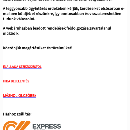
A leggyorsabb ügyintézés érdekében kérjük, kérdéseiket elsősorban e-
mailben küldjék el részünkre, így pontosabban és visszakereshetően
tudunk válaszolni.
A webáruházban leadott rendelések feldolgozása zavartalanul
működik.
Köszönjük megértésüket és türelmüket!
ELÁLLÁS A SZERZŐDÉSTŐL
HIBA BEJELENTÉS
MÁSHOL OLCSÓBB?
Házhoz szállítás: