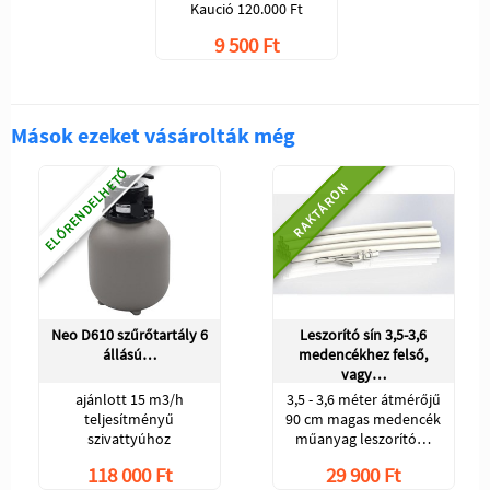
Kaució 120.000 Ft
9 500 Ft
Mások ezeket vásárolták még
ELŐRENDELHETŐ
RAKTÁRON
Neo D610 szűrőtartály 6
Leszorító sín 3,5-3,6
állású…
medencékhez felső,
vagy…
ajánlott 15 m3/h
3,5 - 3,6 méter átmérőjű
teljesítményű
90 cm magas medencék
szivattyúhoz
műanyag leszorító…
118 000 Ft
29 900 Ft