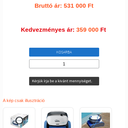
Bruttó ár:
531 000
Ft
Kedvezményes ár:
359 000
Ft
KOSARBA
Kérjük írja be a kivánt mennyiséget.
A kép csak illusztráció