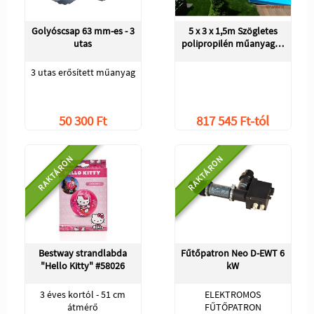
Golyóscsap 63 mm-es - 3
5 x 3 x 1,5m Szögletes
utas
polipropilén műanyag…
3 utas erősített műanyag
50 300 Ft
817 545 Ft-tól
RAKTÁRON
RAKTÁRON
Bestway strandlabda
Fűtőpatron Neo D-EWT 6
"Hello Kitty" #58026
kW
3 éves kortól - 51 cm
ELEKTROMOS
átmérő
FŰTŐPATRON