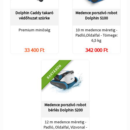
Dolphin Caddy takaró
Medence porszívó robot
védőhuzat szürke
Dolphin S100
Premium minőség
10 m medence méretig -
Padló,Oldalfal - Tömege:
6,5 kg
33 400 Ft
342 000 Ft
RAKTÁRON
Medence porszívó robot
bérlés Dolphin S200
12 m medence méretig -
Padló, Oldalfal, Vízvonal -