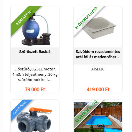
ELŐRENDELHETŐ
RAKTÁRON
Szűrőszett Basic 4
Szívóidom rozsdamentes
acél fóliás medencéhez…
Előszűrő, 0,25LE motor,
AISI316
4m3/h teljesítmény. 20 kg
szűrőhomok kell…
79 000 Ft
419 000 Ft
ELŐRENDELHETŐ
Külső Rakt.