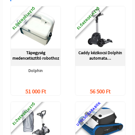
ELŐRENDELHETŐ
ELŐRENDELHETŐ
Tápegység
Caddy kézikocsi Dolphin
medencetisztító robothoz
automata…
Dolphin
51 000 Ft
56 500 Ft
UTOLSÓ DARABOK
ELŐRENDELHETŐ