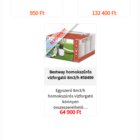
950 Ft
132 400 Ft
ELFOGYOTT
Bestway homokszűrős
vízforgató 8m3/h #58499
Egyszerű 8m3/h
homokszűrős vízforgató
könnyen
összeszerelhető…
64 900 Ft