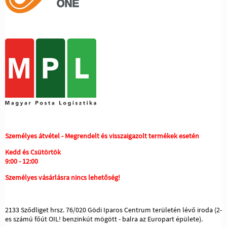
Személyes átvétel - Megrendelt és visszaigazolt termékek esetén
Kedd és Csütörtök
9:00 - 12:00
Személyes vásárlásra nincs lehetőség!
2133 Sződliget hrsz. 76/020 Gödi Iparos Centrum területén lévő iroda (2-
es számú főút OIL! benzinkút mögött - balra az Europart épülete).