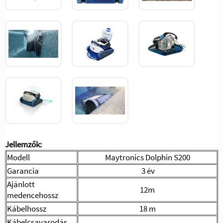
Jellemzők:
Modell
Maytronics Dolphin S200
Garancia
3 év
Ajánlott
12m
medencehossz
Kábelhossz
18 m
Kábelcsavarodás