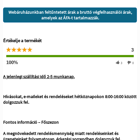
Webáruházunkban feltűntetett árak a bruttó végfelhasználói árak,
amelyek az ÁFA-t tartalmazzák.
Értékelje a termékét
3
100%
3
0
A jelenlegi szállítási idő 2-5 munkanap.
Hívásokat, e-maileket és rendeléseket hétköznapokon 8:00-16:00 között
dolgozzuk fel.
Fontos információ – Főszezon
A megnövekedett rendelésmennyiség miatt rendeléseinket és
üzeneteinket folyamatosan, érkezési sorrendben dolgozzuk fel.