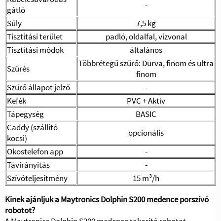
-
gátló
Súly
7,5 kg
Tisztítási terület
padló, oldalfal, vízvonal
Tisztítási módok
általános
Többrétegű szűrő: Durva, finom és ultra
Szűrés
finom
Szűrő állapot jelző
-
Kefék
PVC + Aktív
Tápegység
BASIC
Caddy (szállító
opcionális
kocsi)
Okostelefon app
-
Távirányítás
-
Szívóteljesítmény
15 m³/h
Kinek ajánljuk a Maytronics Dolphin S200 medence porszívó
robotot?
A Maytronics Dolphin S200 medence takarító robotot