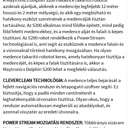
azoknak ajánljuk, akiknek a medencéje legfeljebb 12 méter
hosszú és 2 méter mélységű, és akik egy megbízható és
hatékony eszközt szeretnének a medencéjük tisztán
tartásához. Az S200 alkalmas mind földbe épített, mind pedig
föld feletti medencékhez, és a medence alját és falait is képes
tisztítani. Az S200 robot rendelkezik a PowerStream
technológiával is, ami segít az eszköznek a medence falain és
a vízvonalnál történő hatékony mozgásában. Ha olyan
medence takarító robotot keres, amely hatékonyan tisztítja a
medencéjét, és képes a falak tisztítására is, akkor a
Maytronics Dolphin S200 lehet a megfelelő választás.
CLEVERCLEAN TECHNOLÓGIA:
A medence teljes bejárását a
fejlett navigációs rendszer és letapogató szoftver segíti. Ez
biztosítja, hogy a padló minden centiméterét a
leghatékonyabb útvonalon tisztítsa. Olyan okos, hogy a
rendszer automatikusan megkerüli az akadályokat, és
azonnal visszatér az eredeti útvonalra.
POWER STREAM MOZGATÁSI RENDSZER:
Többirányú vízáram