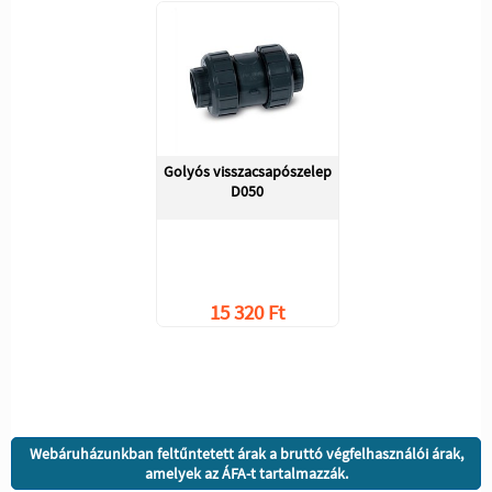
Golyós visszacsapószelep
D050
15 320 Ft
Webáruházunkban feltűntetett árak a bruttó végfelhasználói árak,
amelyek az ÁFA-t tartalmazzák.