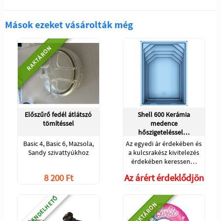
Mások ezeket vásárolták még
RAKTÁRON
Előszűrő fedél átlátszó
Shell 600 Kerámia
tömítéssel
medence
hőszigeteléssel…
Basic 4, Basic 6, Mazsola,
Az egyedi ár érdekében és
Sandy szivattyúkhoz
a kulcsrakész kivitelezés
érdekében keressen…
8 200 Ft
Az árért érdeklődjön
ELŐRENDELHETŐ
RAKTÁRON