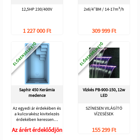
12,5HP 230/400V
2x6/4”BM / 14-17m³/h
1 227 000 Ft
309 999 Ft
ELŐRENDELHETŐ
ELŐRENDELHETŐ
Saphir 450 Kerámia
Vízkés PB-900-150, 12w
medence
LED
Az egyedi ár érdekében és
SZÍNESEN VILÁGÍTÓ
a kulcsrakész kivitelezés
VÍZESÉSEK
érdekében keressen…
Az árért érdeklődjön
155 299 Ft