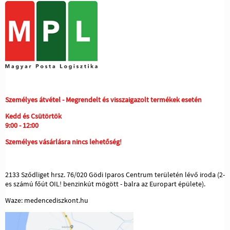
Személyes átvétel - Megrendelt és visszaigazolt termékek esetén
Kedd és Csütörtök
9:00 - 12:00
Személyes vásárlásra nincs lehetőség!
2133 Sződliget hrsz. 76/020 Gödi Iparos Centrum területén lévő iroda (2-
es számú főút OIL! benzinkút mögött - balra az Europart épülete).
Waze: medencediszkont.hu