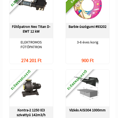
Fűtőpatron Neo Titan D-
Barbie úszógumi #93202
EWT 12 kW
ELEKTROMOS
3-6 éves korig
FŰTŐPATRON
274 201 Ft
900 Ft
ELŐRENDELHETŐ
ELŐRENDELHETŐ
Kontra-2 1250 IE3
Vízkés AISI304 1000mm
szivattyú 142m3/h