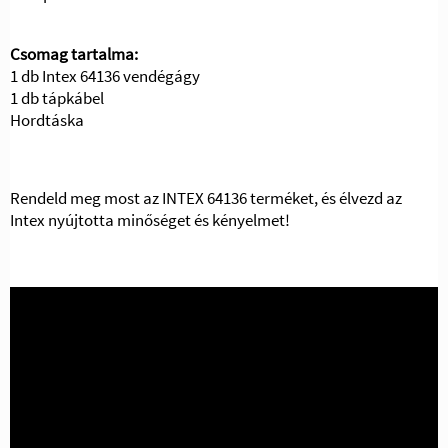
Csomag tartalma:
1 db Intex 64136 vendégágy
1 db tápkábel
Hordtáska
Rendeld meg most az INTEX 64136 terméket, és élvezd az
Intex nyújtotta minőséget és kényelmet!