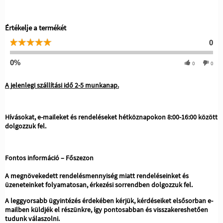
Értékelje a termékét
0
0%
0
0
A jelenlegi szállítási idő 2-5 munkanap.
Hívásokat, e-maileket és rendeléseket hétköznapokon 8:00-16:00 között
dolgozzuk fel.
Fontos információ – Főszezon
A megnövekedett rendelésmennyiség miatt rendeléseinket és
üzeneteinket folyamatosan, érkezési sorrendben dolgozzuk fel.
A leggyorsabb ügyintézés érdekében kérjük, kérdéseiket elsősorban e-
mailben küldjék el részünkre, így pontosabban és visszakereshetően
tudunk válaszolni.