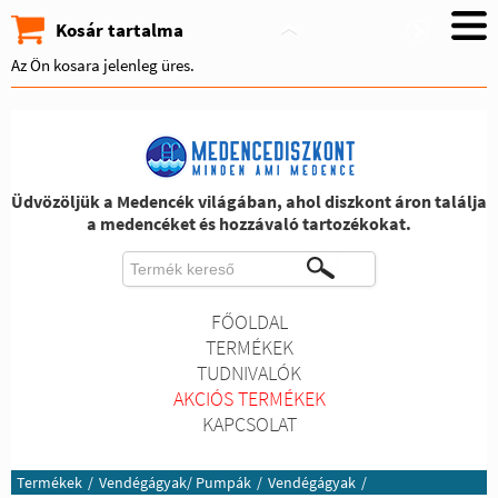
Kosár tartalma
Az Ön kosara jelenleg üres.
Üdvözöljük a Medencék világában, ahol diszkont áron találja
a medencéket és hozzávaló tartozékokat.
FŐOLDAL
TERMÉKEK
TUDNIVALÓK
AKCIÓS TERMÉKEK
KAPCSOLAT
Termékek
/
Vendégágyak/ Pumpák
/
Vendégágyak
/