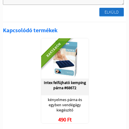
ELKÜLD
Kapcsolódó termékek
RAKTÁRON
Intex felfújható kemping
párna #68672
kényelmes párna és
egyben vendégágy
kiegészítő
490 Ft