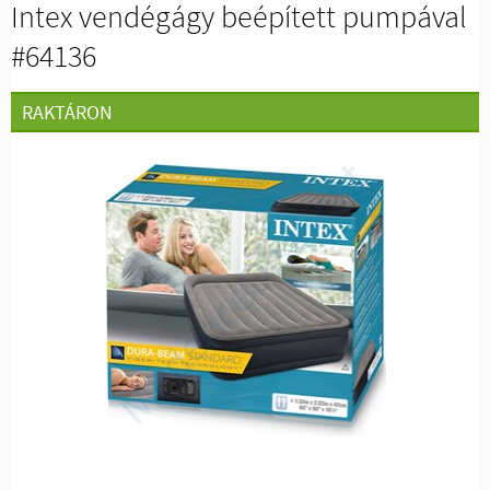
Intex vendégágy beépített pumpával
#64136
RAKTÁRON