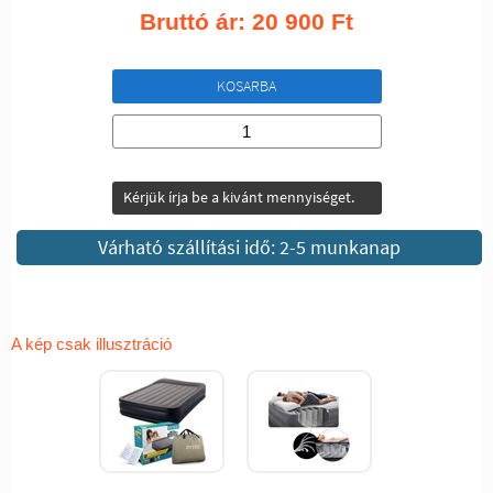
Bruttó ár:
20 900
Ft
KOSARBA
Kérjük írja be a kivánt mennyiséget.
Várható szállítási idő: 2-5 munkanap
A kép csak illusztráció