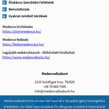
Általános Szerződési Feltételek
Bemutatkozás
Gyakran ismételt kérdések
Medence kivitelezés:
https://alommedence.hu/
Medence fedések:
https://fedesmedencere.hu/
Legújabb webáruházunk - kkibővített kinálattal:
https://www.medencebazis.hu/
Medencediszkont
2133 Sződliget hrsz. 76/020
+36 70 669 7595
info@medencediszkont.hu
Medencediszkont.hu cookie-kat használ a látogatói igény kiszolgálása
érdekében. Az oldal használatával Ön elfogadja a cookie-k használatát