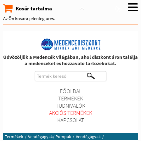
Kosár tartalma
Az Ön kosara jelenleg üres.
Üdvözöljük a Medencék világában, ahol diszkont áron találja
a medencéket és hozzávaló tartozékokat.
FŐOLDAL
TERMÉKEK
TUDNIVALÓK
AKCIÓS TERMÉKEK
KAPCSOLAT
Termékek
/
Vendégágyak/ Pumpák
/
Vendégágyak
/