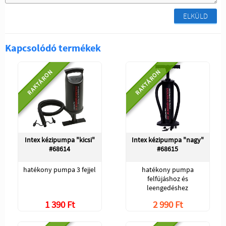
ELKÜLD
Kapcsolódó termékek
RAKTÁRON
RAKTÁRON
Intex kézipumpa "kicsi"
Intex kézipumpa "nagy"
#68614
#68615
hatékony pumpa 3 fejjel
hatékony pumpa
felfújáshoz és
leengedéshez
1 390 Ft
2 990 Ft