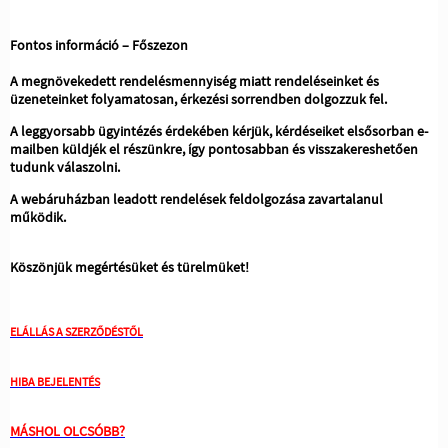
Fontos információ – Főszezon
A megnövekedett rendelésmennyiség miatt rendeléseinket és
üzeneteinket folyamatosan, érkezési sorrendben dolgozzuk fel.
A leggyorsabb ügyintézés érdekében kérjük, kérdéseiket elsősorban e-
mailben küldjék el részünkre, így pontosabban és visszakereshetően
tudunk válaszolni.
A webáruházban leadott rendelések feldolgozása zavartalanul
működik.
Köszönjük megértésüket és türelmüket!
ELÁLLÁS A SZERZŐDÉSTŐL
HIBA BEJELENTÉS
MÁSHOL OLCSÓBB?