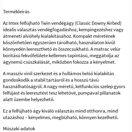
Termékleírás
Az Intex felfújható Twin vendégágy (Classic Downy Airbed)
ideális választás vendégfogadáshoz, kempingezéshez vagy
átmeneti alvóhely kialakításához. Kompakt méretének
köszönhetően egyszerűen tárolható, használaton kívül
könnyedén leereszthető és összecsukható. A matrac velúr
borítású fekvőfelülete kellemes tapintású, meggátolja az
ágynemű csúszkálását, miközben fokozza a kényelmet.
A masszív vinil szerkezet és a hullámos belső kialakítás
gondoskodik a stabil tartásról és a hosszú távú
használhatóságról. A nagy méretű, kétfunkciós szelep gyors
felfújást és leeresztést tesz lehetővé, pumpával pillanatok
alatt üzembe helyezhető.
Ez a felfújható ágy kiváló választás mind otthonra, mind
utazáshoz – kényelmes, megbízható, könnyen kezelhető.
Műszaki adatok