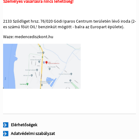
Személyes vásárlásra nincs lehetőség!
2133 Sződliget hrsz. 76/020 Gödi Iparos Centrum területén lévő iroda (2-
es számú főút OIL! benzinkút mögött - balra az Europart épülete).
Waze: medencediszkont.hu
Elérhetőségek
Adatvédelmi szabályzat