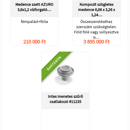
Medence szett AZURO
Kompozit szögletes
3,6x1,2 vízforgató…
medence 6,06 x 3,26 x
1,24…
fémpalást+fólia
Összeszereléséhez
szerszám szükségtelen.
Föld fölé vagy süllyesztve
is…
210 000 Ft
3 895 000 Ft
RAKTÁRON
Intex menetes szűrő
csatlakozó #11235