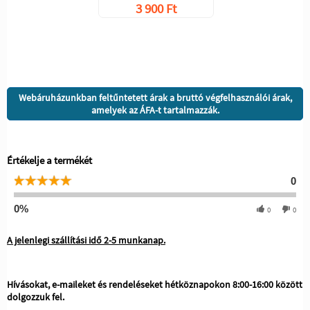
3 900 Ft
Webáruházunkban feltűntetett árak a bruttó végfelhasználói árak,
amelyek az ÁFA-t tartalmazzák.
Értékelje a termékét
0
0%
0
0
A jelenlegi szállítási idő 2-5 munkanap.
Hívásokat, e-maileket és rendeléseket hétköznapokon 8:00-16:00 között
dolgozzuk fel.