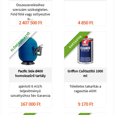
Összeszereléséhez
szerszám szükségtelen.
Föld fölé vagy süllyesztve
is…
2 407 500 Ft
4 850 Ft
ELŐRENDELHETŐ
RAKTÁRON
Pacific Side Ø400
Griffon Csőtisztító 1000
homokszűrő tartály
ml
ajánlott 6 m3/h
Tökéletes takarítás a
teljesítményű
ragasztás előtt
szivattyúhoz 5év Garancia
167 000 Ft
9 170 Ft