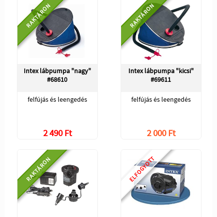
RAKTÁRON
RAKTÁRON
Intex lábpumpa "nagy"
Intex lábpumpa "kicsi"
#68610
#69611
felfújás és leengedés
felfújás és leengedés
2 490 Ft
2 000 Ft
ELFOGYOTT
RAKTÁRON