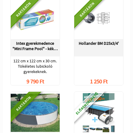
RAKTÁRON
RAKTÁRON
Intex gyerekmedence
Hollander BM D25x3/4'
"Mini Frame Pool" - kék…
122 cm x 122 cm x 30 cm.
Tökéletes lubickoló
gyerekeknek.
9 790 Ft
1 250 Ft
ELŐRENDELHETŐ
RAKTÁRON