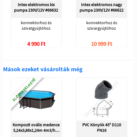
Intex elektromos kis
Intex elektromos nagy
pumpa 230V/12V #66632
pumpa 230V/12V #66622
konnektorhoz és
konnektorhoz és
szivatgyújtóhoz
szivargyújtóhoz
4 990 Ft
10 999 Ft
Mások ezeket vásárolták még
ELŐRENDELHETŐ
Kompozit ovális medence
PVC Könyök 45° D110
5,24x3,86x1,24m 4m3/h…
PN16