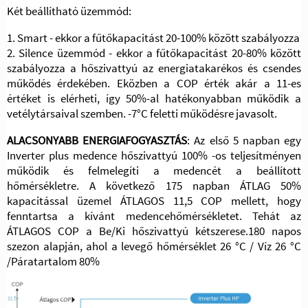
Két beállítható üzemmód:
1. Smart - ekkor a fűtőkapacitást 20-100% között szabályozza
2. Silence üzemmód - ekkor a fűtőkapacitást 20-80% között
szabályozza a hőszivattyú az energiatakarékos és csendes
működés érdekében. Eközben a COP érték akár a 11-es
értéket is elérheti, így 50%-al hatékonyabban működik a
vetélytársaival szemben. -7°C feletti működésre javasolt.
ALACSONYABB ENERGIAFOGYASZTÁS
: Az első 5 napban egy
Inverter plus medence hőszivattyú 100% -os teljesítményen
működik és felmelegíti a medencét a beállított
hőmérsékletre. A következő 175 napban ÁTLAG 50%
kapacitással üzemel ÁTLAGOS 11,5 COP mellett, hogy
fenntartsa a kívánt medencehőmérsékletet. Tehát az
ÁTLAGOS COP a Be/Ki hőszivattyú kétszerese.180 napos
szezon alapján, ahol a levegő hőmérséklet 26 °C / Víz 26 °C
/Páratartalom 80%