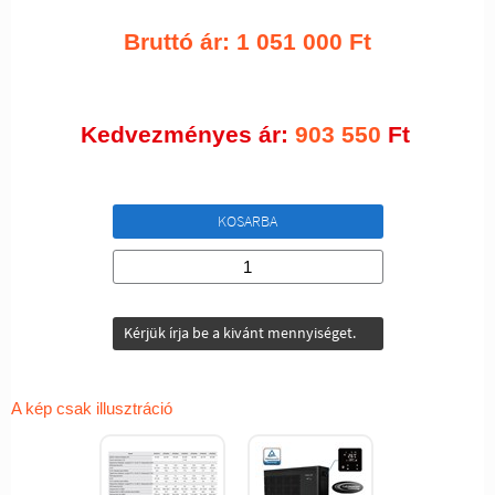
Bruttó ár:
1 051 000
Ft
Kedvezményes ár:
903 550
Ft
KOSARBA
Kérjük írja be a kivánt mennyiséget.
A kép csak illusztráció