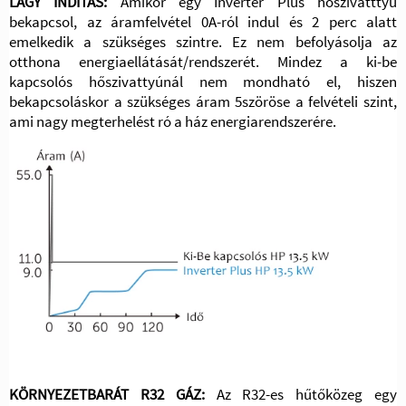
LÁGY INDÍTÁS:
Amikor egy Inverter Plus hőszivatttyú
bekapcsol, az áramfelvétel 0A-ról indul és 2 perc alatt
emelkedik a szükséges szintre. Ez nem befolyásolja az
otthona energiaellátását/rendszerét. Mindez a ki-be
kapcsolós hőszivattyúnál nem mondható el, hiszen
bekapcsoláskor a szükséges áram 5szöröse a felvételi szint,
ami nagy megterhelést ró a ház energiarendszerére.
KÖRNYEZETBARÁT R32 GÁZ:
Az R32-es hűtőközeg egy