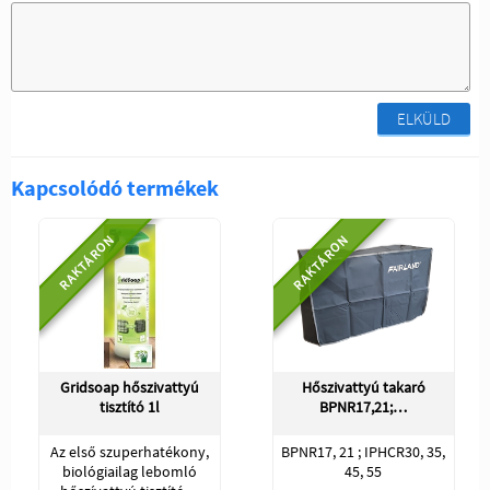
ELKÜLD
Kapcsolódó termékek
RAKTÁRON
RAKTÁRON
Gridsoap hőszivattyú
Hőszivattyú takaró
tisztító 1l
BPNR17,21;…
Az első szuperhatékony,
BPNR17, 21 ; IPHCR30, 35,
biológiailag lebomló
45, 55