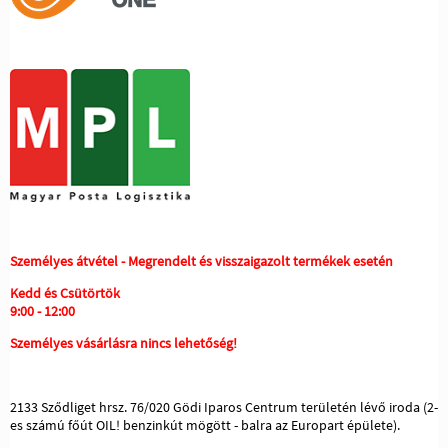
Személyes átvétel - Megrendelt és visszaigazolt termékek esetén
Kedd és Csütörtök
9:00 - 12:00
Személyes vásárlásra nincs lehetőség!
2133 Sződliget hrsz. 76/020 Gödi Iparos Centrum területén lévő iroda (2-
es számú főút OIL! benzinkút mögött - balra az Europart épülete).