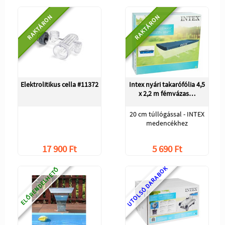
RAKTÁRON
RAKTÁRON
Elektrolitikus cella #11372
Intex nyári takarófólia 4,5
x 2,2 m fémvázas…
20 cm túllógással - INTEX
medencékhez
17 900 Ft
5 690 Ft
UTOLSÓ DARABOK
ELŐRENDELHETŐ