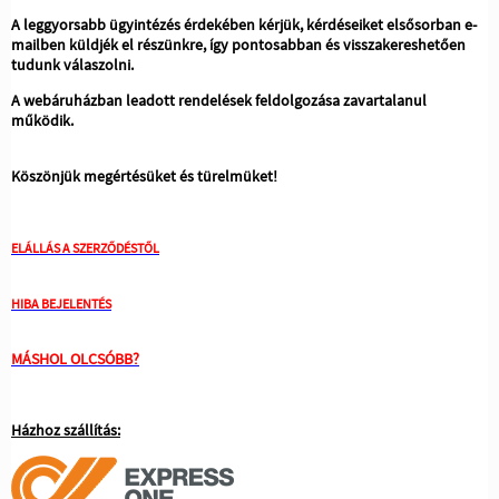
A leggyorsabb ügyintézés érdekében kérjük, kérdéseiket elsősorban e-
mailben küldjék el részünkre, így pontosabban és visszakereshetően
tudunk válaszolni.
A webáruházban leadott rendelések feldolgozása zavartalanul
működik.
Köszönjük megértésüket és türelmüket!
ELÁLLÁS A SZERZŐDÉSTŐL
HIBA BEJELENTÉS
MÁSHOL OLCSÓBB?
Házhoz szállítás: