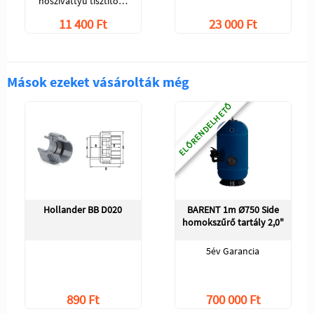
hőszívattyú tisztító…
11 400 Ft
23 000 Ft
Mások ezeket vásárolták még
ELŐRENDELHETŐ
Hollander BB D020
BARENT 1m Ø750 Side
homokszűrő tartály 2,0"
5év Garancia
890 Ft
700 000 Ft