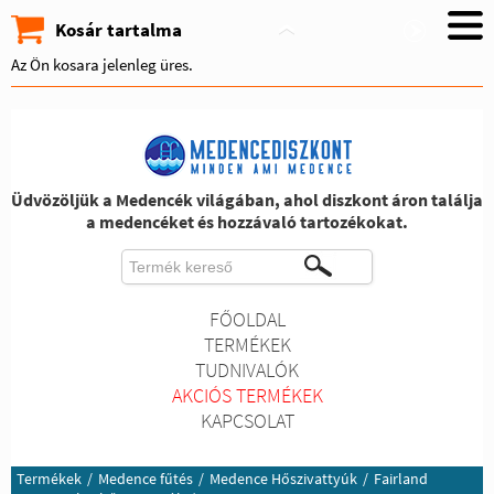
Kosár tartalma
Az Ön kosara jelenleg üres.
Üdvözöljük a Medencék világában, ahol diszkont áron találja
a medencéket és hozzávaló tartozékokat.
FŐOLDAL
TERMÉKEK
TUDNIVALÓK
AKCIÓS TERMÉKEK
KAPCSOLAT
Termékek
/
Medence fűtés
/
Medence Hőszivattyúk
/
Fairland