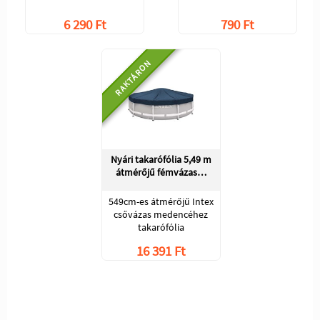
6 290 Ft
790 Ft
RAKTÁRON
Nyári takarófólia 5,49 m
átmérőjű fémvázas…
549cm-es átmérőjű Intex
csővázas medencéhez
takarófólia
16 391 Ft