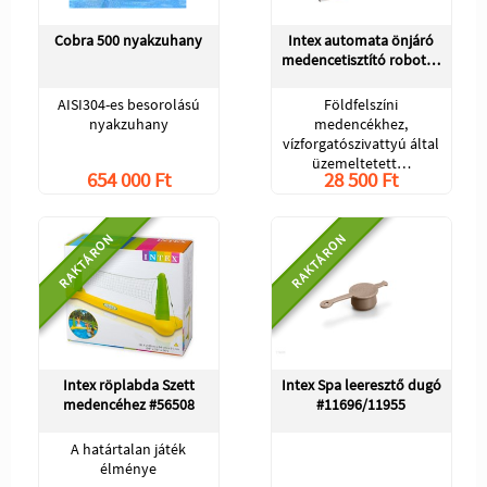
Cobra 500 nyakzuhany
Intex automata önjáró
medencetisztító robot…
AISI304-es besorolású
Földfelszíni
nyakzuhany
medencékhez,
vízforgatószivattyú által
üzemeltetett…
654 000 Ft
28 500 Ft
RAKTÁRON
RAKTÁRON
Intex röplabda Szett
Intex Spa leeresztő dugó
medencéhez #56508
#11696/11955
A határtalan játék
élménye