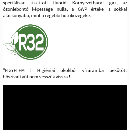
speciálisan tisztított fluorid. Környezetbarát gáz, az
ózonlebontó képessége nulla, a GWP értéke is sokkal
alacsonyabb, mint a régebbi hűtőközegeké.
"FIGYELEM ! Higiéniai okokból vízáramba bekötött
hőszivattyút nem vesszük vissza !