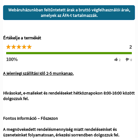
Webáruházunkban feltűntetett árak a bruttó végfelhasználói árak,
amelyek az ÁFA-t tartalmazzák.
Értékelje a termékét
2
100%
2
0
A jelenlegi szállítási idő 2-5 munkanap.
Hívásokat, e-maileket és rendeléseket hétköznapokon 8:00-16:00 között
dolgozzuk fel.
Fontos információ – Főszezon
A megnövekedett rendelésmennyiség miatt rendeléseinket és
üzeneteinket folyamatosan, érkezési sorrendben dolgozzuk fel.