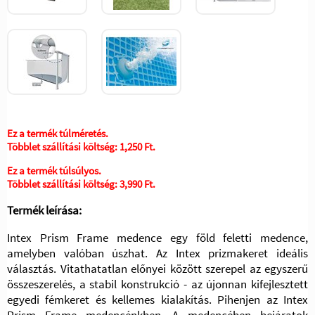
Ez a termék túlméretés.
Többlet szállítási költség:
1,250 Ft.
Ez a termék túlsúlyos.
Többlet szállítási költség:
3,990 Ft.
Termék leírása:
Intex Prism Frame medence egy föld feletti medence,
amelyben valóban úszhat. Az Intex prizmakeret ideális
választás. Vitathatatlan előnyei között szerepel az egyszerű
összeszerelés, a stabil konstrukció - az újonnan kifejlesztett
egyedi fémkeret és kellemes kialakítás. Pihenjen az Intex
Prism Frame medencénkben. A medencében bejáratok