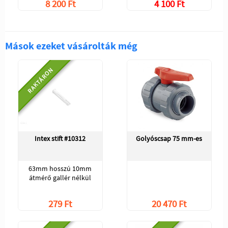
8 200 Ft
4 100 Ft
Mások ezeket vásárolták még
RAKTÁRON
Intex stift #10312
Golyóscsap 75 mm-es
63mm hosszú 10mm
átmérő gallér nélkül
279 Ft
20 470 Ft