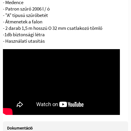
- Medence
- Patron szűrő 2006 l / ó
- "A" típusú szűrőbetét
- Átmenetek a falon
- 2 darab 1,5 m hosszú O 32 mm csatlakozó tömlő
-
1db biztonsági létra
- Használati utasítás
Dokumentáció