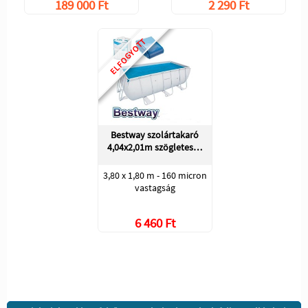
189 000 Ft
2 290 Ft
ELFOGYOTT
Bestway szolártakaró
4,04x2,01m szögletes…
3,80 x 1,80 m - 160 micron
vastagság
6 460 Ft