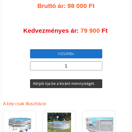
Bruttó ár:
98 000
Ft
Kedvezményes ár:
79 900
Ft
KOSARBA
Kérjük írja be a kivánt mennyiséget.
A kép csak illusztráció