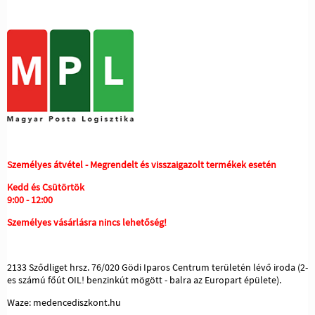
Személyes átvétel - Megrendelt és visszaigazolt termékek esetén
Kedd és Csütörtök
9:00 - 12:00
Személyes vásárlásra nincs lehetőség!
2133 Sződliget hrsz. 76/020 Gödi Iparos Centrum területén lévő iroda (2-
es számú főút OIL! benzinkút mögött - balra az Europart épülete).
Waze: medencediszkont.hu