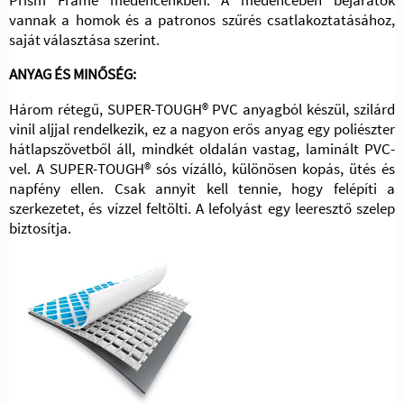
vannak a homok és a patronos szűrés csatlakoztatásához,
saját választása szerint.
ANYAG ÉS MINŐSÉG:
Három rétegű, SUPER-TOUGH® PVC anyagból készül, szilárd
vinil aljjal rendelkezik, ez a nagyon erős anyag egy poliészter
hátlapszövetből áll, mindkét oldalán vastag, laminált PVC-
vel. A SUPER-TOUGH® sós vízálló, különösen kopás, ütés és
napfény ellen. Csak annyit kell tennie, hogy felépíti a
szerkezetet, és vízzel feltölti. A lefolyást egy leeresztő szelep
biztosítja.