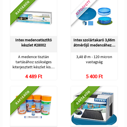
ELFOGYOTT
RAKTÁRON
Intex medencetisztító
Intex szolártakaró 3,66m
készlet #28002
átmérőjű medencéhez…
A medence tisztán
3,48 Ø m - 120 micron
tartásához szükséges
vastagság
kiterjesztett készlet kis…
4 489 Ft
5 400 Ft
RAKTÁRON
RAKTÁRON