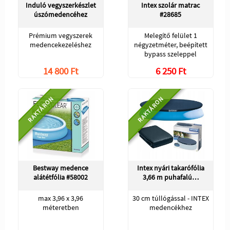
Induló vegyszerkészlet
Intex szolár matrac
úszómedencéhez
#28685
Prémium vegyszerek
Melegítő felület 1
medencekezeléshez
négyzetméter, beépített
bypass szeleppel
14 800 Ft
6 250 Ft
RAKTÁRON
RAKTÁRON
Bestway medence
Intex nyári takarófólia
alátétfólia #58002
3,66 m puhafalú…
max 3,96 x 3,96
30 cm túllógással - INTEX
méteretben
medencékhez