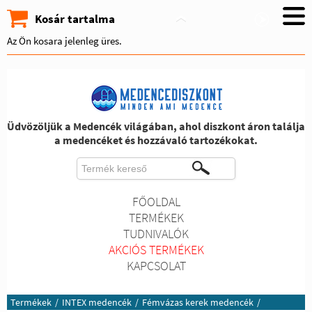
Kosár tartalma
Az Ön kosara jelenleg üres.
Üdvözöljük a Medencék világában, ahol diszkont áron találja
a medencéket és hozzávaló tartozékokat.
FŐOLDAL
TERMÉKEK
TUDNIVALÓK
AKCIÓS TERMÉKEK
KAPCSOLAT
Termékek
/
INTEX medencék
/
Fémvázas kerek medencék
/