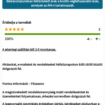
Webáruházunkban feltűntetett árak a bruttó végfelhasználói árak,
amelyek az ÁFA-t tartalmazzák.
Értékelje a termékét
3
100%
3
0
A jelenlegi szállítási idő 2-5 munkanap.
Hívásokat, e-maileket és rendeléseket hétköznapokon 8:00-16:00 között
dolgozzuk fel.
Fontos információ – Főszezon
A megnövekedett rendelésmennyiség miatt rendeléseinket és
üzeneteinket folyamatosan, érkezési sorrendben dolgozzuk fel.
A leggyorsabb ügyintézés érdekében kérjük, kérdéseiket elsősorban e-