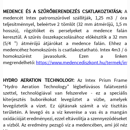
MEDENCE ÉS A SZŰRŐBERENDEZÉS CSATLAKOZTATÁSA:
A
medencét Intex patronszűrővel szállítják, 1,25 m3 / óra
teljesítménnyel, beleértve 2 tömlőt (32 mm átmérőjű, 1,5 m
hosszú), rögzítőket és perselyeket a medence falán
keresztül.
A szűrés összekapcsolásához előkészítik a 32 mm
(5/4 ") átmérőjű átjárókat a medence falán. Ehhez a
medencéhez homokszűrés is csatlakoztatható. Intex 4m3 / ó
homokszűrést javasolunk. Ezen a linken
megrendelhető:
https://www.medencediszkont.hu/termek/int
HYDRO AERATION TECHNOLOGY:
Az Intex Prism Frame
"Hydro Aeration Technology" légbefúvásos falátvezető
szettel, technológiával van felszerelve - ez a speciális
kiterjesztés buborékokat levegőztet a vízbe, amelyek
levegőztetik a vizet. Ez újításnak számít a víz tisztítás
területén. A levegő és a víz keverése a vas és a mangán
oxidációját eredményezi, ezzel eltávolítja a szennyeződéseket
a vízből. Az eredmény pezsgő víz a medencében, ami jól néz