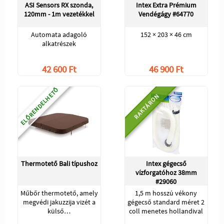
ASI Sensors RX szonda,
Intex Extra Prémium
120mm - 1m vezetékkel
Vendégágy #64770
Automata adagoló
152 × 203 × 46 cm
alkatrészek
42 600 Ft
46 900 Ft
ELŐRENDELHETŐ
RAKTÁRON
Thermotető Bali típushoz
Intex gégecső
vízforgatóhoz 38mm
#29060
Műbőr thermotető, amely
1,5 m hosszú vékony
megvédi jakuzzija vizét a
gégecső standard méret 2
külső…
coll menetes hollandival