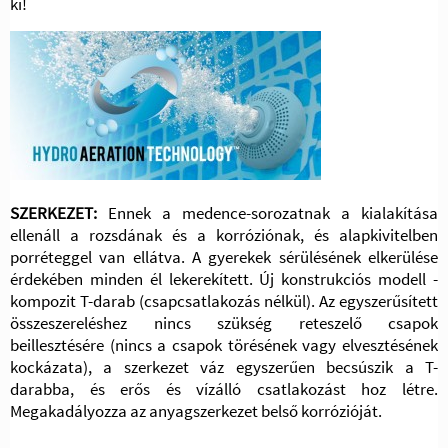
ki!
SZERKEZET:
Ennek a medence-sorozatnak a kialakítása
ellenáll a rozsdának és a korróziónak, és alapkivitelben
porréteggel van ellátva. A gyerekek sérülésének elkerülése
érdekében minden él lekerekített. Új konstrukciós modell -
kompozit T-darab (csapcsatlakozás nélkül). Az egyszerűsített
összeszereléshez nincs szükség reteszelő csapok
beillesztésére (nincs a csapok törésének vagy elvesztésének
kockázata), a szerkezet váz egyszerűen becsúszik a T-
darabba, és erős és vízálló csatlakozást hoz létre.
Megakadályozza az anyagszerkezet belső korrózióját.