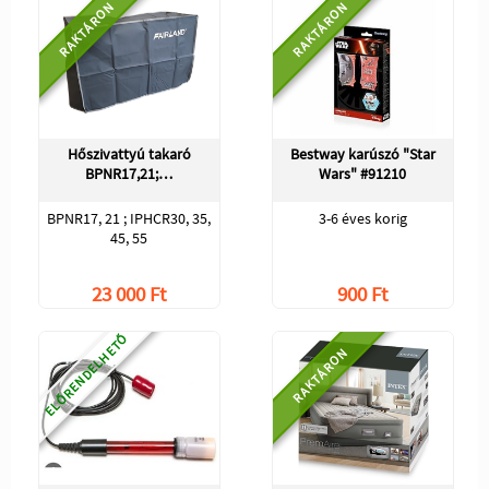
RAKTÁRON
RAKTÁRON
Hőszivattyú takaró
Bestway karúszó "Star
BPNR17,21;…
Wars" #91210
BPNR17, 21 ; IPHCR30, 35,
3-6 éves korig
45, 55
23 000 Ft
900 Ft
ELŐRENDELHETŐ
RAKTÁRON