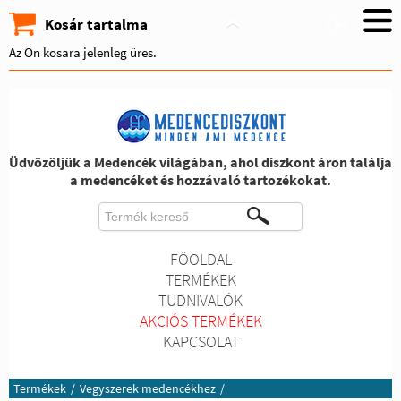
Kosár tartalma
Az Ön kosara jelenleg üres.
Üdvözöljük a Medencék világában, ahol diszkont áron találja
a medencéket és hozzávaló tartozékokat.
FŐOLDAL
TERMÉKEK
TUDNIVALÓK
AKCIÓS TERMÉKEK
KAPCSOLAT
Termékek
/
Vegyszerek medencékhez
/