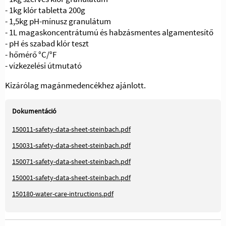
- 1kg klór tabletta 200g
- 1,5kg pH-mínusz granulátum
- 1L magaskoncentrátumú és habzásmentes algamentesítő
- pH és szabad klór teszt
- hőmérő °C/°F
- vízkezelési útmutató
Kizárólag magánmedencékhez ajánlott.
Dokumentáció
150011-safety-data-sheet-steinbach.pdf
150031-safety-data-sheet-steinbach.pdf
150071-safety-data-sheet-steinbach.pdf
150001-safety-data-sheet-steinbach.pdf
150180-water-care-intructions.pdf