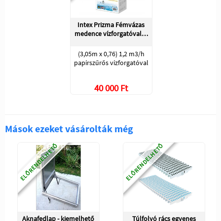
Intex Prizma Fémvázas
medence vízforgatóval…
(3,05m x 0,76) 1,2 m3/h
papírszűrős vízforgatóval
40 000 Ft
Mások ezeket vásárolták még
ELŐRENDELHETŐ
ELŐRENDELHETŐ
Aknafedlap - kiemelhető
Túlfolyó rács egyenes