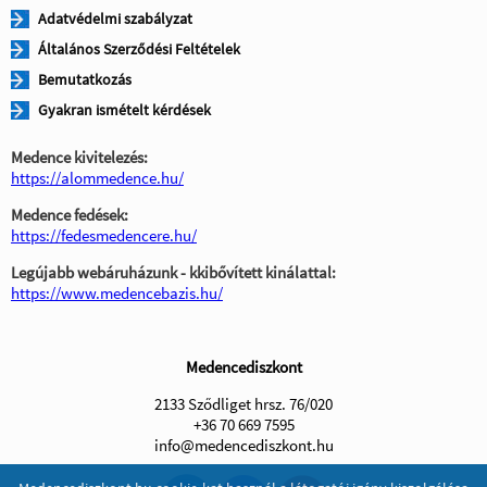
Adatvédelmi szabályzat
Általános Szerződési Feltételek
Bemutatkozás
Gyakran ismételt kérdések
Medence kivitelezés:
https://alommedence.hu/
Medence fedések:
https://fedesmedencere.hu/
Legújabb webáruházunk - kkibővített kinálattal:
https://www.medencebazis.hu/
Medencediszkont
2133 Sződliget hrsz. 76/020
+36 70 669 7595
info@medencediszkont.hu