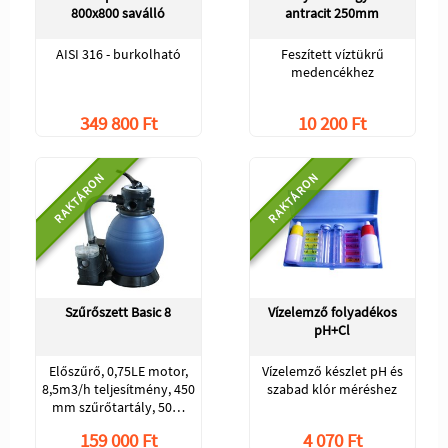
800x800 saválló
antracit 250mm
AISI 316 - burkolható
Feszített víztükrű
medencékhez
349 800 Ft
10 200 Ft
RAKTÁRON
RAKTÁRON
Szűrőszett Basic 8
Vízelemző folyadékos
pH+Cl
Előszűrő, 0,75LE motor,
Vízelemző készlet pH és
8,5m3/h teljesítmény, 450
szabad klór méréshez
mm szűrőtartály, 50…
159 000 Ft
4 070 Ft