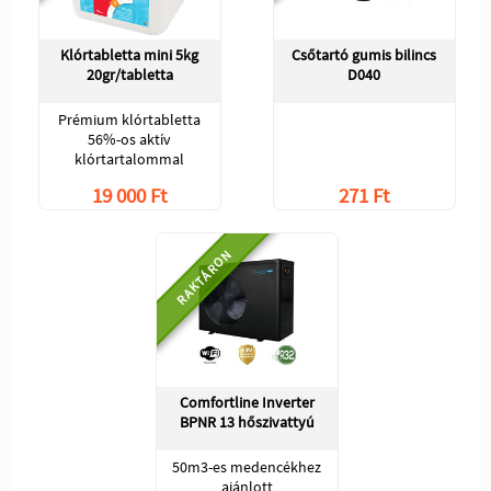
Klórtabletta mini 5kg
Csőtartó gumis bilincs
20gr/tabletta
D040
Prémium klórtabletta
56%-os aktív
klórtartalommal
19 000 Ft
271 Ft
RAKTÁRON
Comfortline Inverter
BPNR 13 hőszivattyú
50m3-es medencékhez
ajánlott