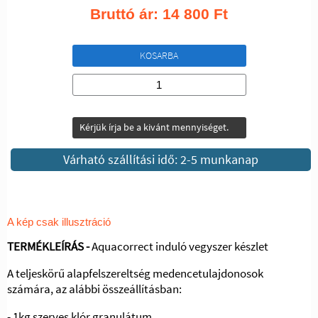
Bruttó ár:
14 800
Ft
KOSARBA
Kérjük írja be a kivánt mennyiséget.
Várható szállítási idő: 2-5 munkanap
A kép csak illusztráció
TERMÉKLEÍRÁS -
Aquacorrect induló vegyszer készlet
A teljeskörű alapfelszereltség medencetulajdonosok
számára, az alábbi összeállításban:
- 1kg szerves klór granulátum