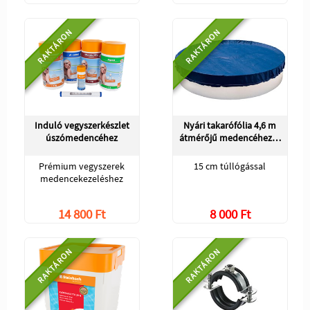
RAKTÁRON
RAKTÁRON
Induló vegyszerkészlet
Nyári takarófólia 4,6 m
úszómedencéhez
átmérőjű medencéhez…
Prémium vegyszerek
15 cm túllógással
medencekezeléshez
14 800 Ft
8 000 Ft
RAKTÁRON
RAKTÁRON