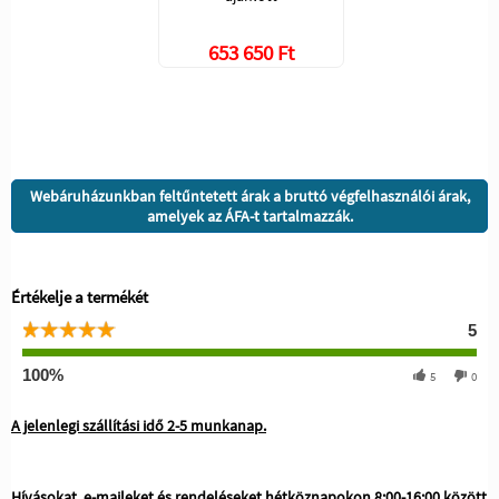
653 650 Ft
Webáruházunkban feltűntetett árak a bruttó végfelhasználói árak,
amelyek az ÁFA-t tartalmazzák.
Értékelje a termékét
5
100%
5
0
A jelenlegi szállítási idő 2-5 munkanap.
Hívásokat, e-maileket és rendeléseket hétköznapokon 8:00-16:00 között