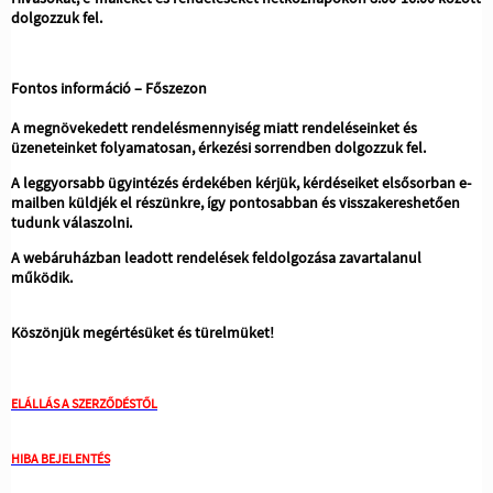
dolgozzuk fel.
Fontos információ – Főszezon
A megnövekedett rendelésmennyiség miatt rendeléseinket és
üzeneteinket folyamatosan, érkezési sorrendben dolgozzuk fel.
A leggyorsabb ügyintézés érdekében kérjük, kérdéseiket elsősorban e-
mailben küldjék el részünkre, így pontosabban és visszakereshetően
tudunk válaszolni.
A webáruházban leadott rendelések feldolgozása zavartalanul
működik.
Köszönjük megértésüket és türelmüket!
ELÁLLÁS A SZERZŐDÉSTŐL
HIBA BEJELENTÉS