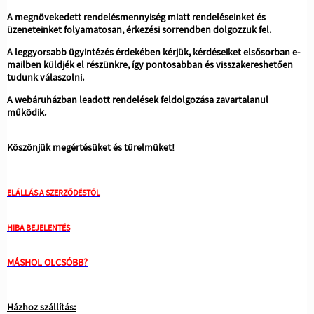
A megnövekedett rendelésmennyiség miatt rendeléseinket és
üzeneteinket folyamatosan, érkezési sorrendben dolgozzuk fel.
A leggyorsabb ügyintézés érdekében kérjük, kérdéseiket elsősorban e-
mailben küldjék el részünkre, így pontosabban és visszakereshetően
tudunk válaszolni.
A webáruházban leadott rendelések feldolgozása zavartalanul
működik.
Köszönjük megértésüket és türelmüket!
ELÁLLÁS A SZERZŐDÉSTŐL
HIBA BEJELENTÉS
MÁSHOL OLCSÓBB?
Házhoz szállítás: