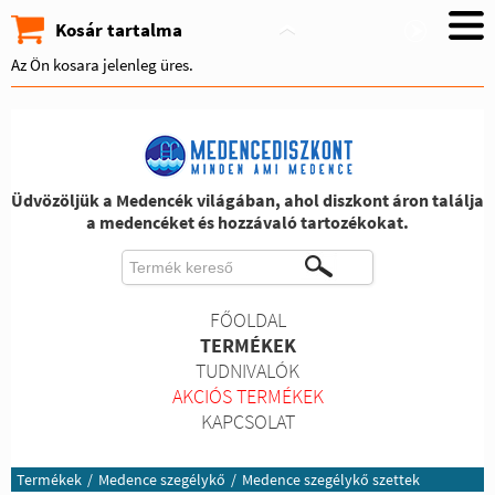
Kosár tartalma
Az Ön kosara jelenleg üres.
Üdvözöljük a Medencék világában, ahol diszkont áron találja
a medencéket és hozzávaló tartozékokat.
FŐOLDAL
TERMÉKEK
TUDNIVALÓK
AKCIÓS TERMÉKEK
KAPCSOLAT
Termékek
/
Medence szegélykő
/
Medence szegélykő szettek