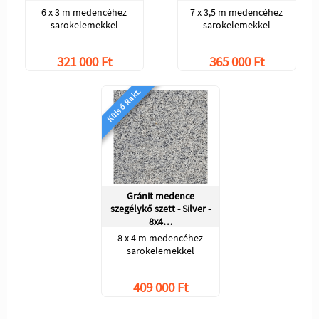
6 x 3 m medencéhez
7 x 3,5 m medencéhez
sarokelemekkel
sarokelemekkel
321 000 Ft
365 000 Ft
Külső Rakt.
Gránit medence
szegélykő szett - Silver -
8x4…
8 x 4 m medencéhez
sarokelemekkel
409 000 Ft