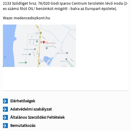
2133 Sződliget hrsz. 76/020 Gödi Iparos Centrum területén lévő iroda (2-
es számú főút OIL! benzinkút mögött - balra az Europart épülete).
Waze: medencediszkont.hu
Elérhetőségek
Adatvédelmi szabályzat
Általános Szerződési Feltételek
Bemutatkozás