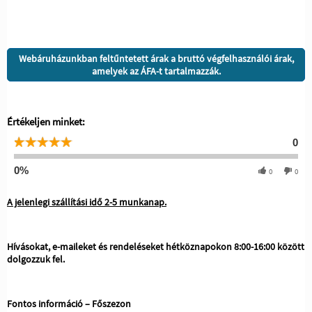
Webáruházunkban feltűntetett árak a bruttó végfelhasználói árak,
amelyek az ÁFA-t tartalmazzák.
Értékeljen minket:
0
0%
0
0
A jelenlegi szállítási idő 2-5 munkanap.
Hívásokat, e-maileket és rendeléseket hétköznapokon 8:00-16:00 között
dolgozzuk fel.
Fontos információ – Főszezon