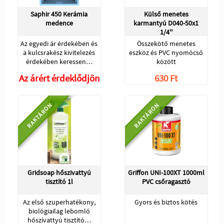
Saphir 450 Kerámia
Külső menetes
medence
karmantyú D040-50x1
1/4''
Az egyedi ár érdekében és
Összekötő menetes
a kulcsrakész kivitelezés
eszköz és PVC nyomócső
érdekében keressen…
között
Az árért érdeklődjön
630 Ft
RAKTÁRON
RAKTÁRON
Gridsoap hőszivattyú
Griffon UNI-100XT 1000ml
tisztító 1l
PVC csőragasztó
Az első szuperhatékony,
Gyors és biztos kötés
biológiailag lebomló
hőszívattyú tisztító…