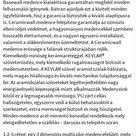
Basewall medence kialakítása garantáltan megfelel minden
felhasználói igénynek. Bátran ajánljuk ezt a kivitelt minden
ügyfelünknek, hisz a garancia biztosíték a kiváló alaptípusra
is. Ceramicwall medence felépítése garantálja az ozmózis
elleni teljes védelmet, a hagyományos medencékkel szembeni
hosszabb élettartamot, és a nagyon egyszerű installálást,
valamint a zökkenőmentes üzemeltetést. A Ceramicwall
medence erőssége a falának struktúrájában rejlik.
Kiemelkedő minőség kerámiaréteggel. KEVLAR®
szöveterősítés, mely kiemelkedő rugalmasságot biztosít a
medencetestben. A KEVLAR szövet aramid szálak hálózata,
mely magas hőállóságú és kiváló mechanikai tulajdonsággal
bír. Az aramidszálas szöveteket legelterjedtebben nagy
energiaelnyelő képességük miatt alkalmazzák. Medencéink
közül ez a legmagasabb minőségű. PU zárt cellás
habszigetelés, egyszerre védi a külső behatásoktól a
szerkezetet, extra merevséget biztosít és még hőszigetel.
Minden medence acél merevítő konzollal rendelkezik mely
elengedhetetlen a szállítás – daruzás és telepítés során
1-2-3.réteg: egy 3 dimenziós multicolor medencefelület, mely