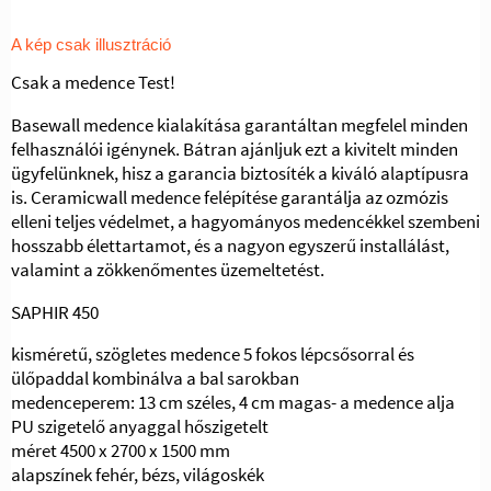
A kép csak illusztráció
Csak a medence Test!
Basewall medence kialakítása garantáltan megfelel minden
felhasználói igénynek. Bátran ajánljuk ezt a kivitelt minden
ügyfelünknek, hisz a garancia biztosíték a kiváló alaptípusra
is. Ceramicwall medence felépítése garantálja az ozmózis
elleni teljes védelmet, a hagyományos medencékkel szembeni
hosszabb élettartamot, és a nagyon egyszerű installálást,
valamint a zökkenőmentes üzemeltetést.
SAPHIR 450
kisméretű, szögletes medence 5 fokos lépcsősorral és
ülőpaddal kombinálva a bal sarokban
medenceperem: 13 cm széles, 4 cm magas- a medence alja
PU szigetelő anyaggal hőszigetelt
méret 4500 x 2700 x 1500 mm
alapszínek fehér, bézs, világoskék