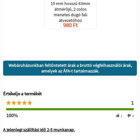
15 mm hosszú 63mm
átmérőjű, 2 colos
menetes dugó fali
átvezetőhöz
980 Ft
Webáruházunkban feltűntetett árak a bruttó végfelhasználói árak,
amelyek az ÁFA-t tartalmazzák.
Értékelje a termékét
1
100%
1
0
A jelenlegi szállítási idő 2-5 munkanap.