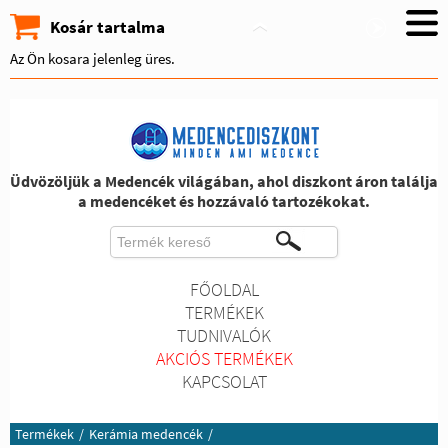
Kosár tartalma
Az Ön kosara jelenleg üres.
Üdvözöljük a Medencék világában, ahol diszkont áron találja
a medencéket és hozzávaló tartozékokat.
FŐOLDAL
TERMÉKEK
TUDNIVALÓK
AKCIÓS TERMÉKEK
KAPCSOLAT
Termékek
/
Kerámia medencék
/