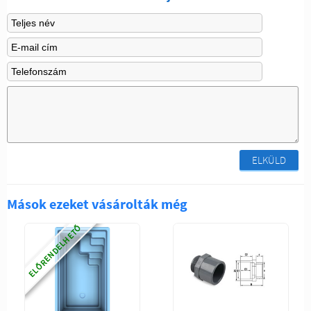
ELKÜLD
Mások ezeket vásárolták még
ELŐRENDELHETŐ