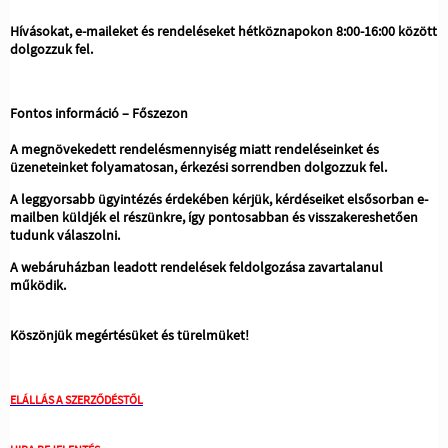
Hívásokat, e-maileket és rendeléseket hétköznapokon 8:00-16:00 között
dolgozzuk fel.
Fontos információ – Főszezon
A megnövekedett rendelésmennyiség miatt rendeléseinket és
üzeneteinket folyamatosan, érkezési sorrendben dolgozzuk fel.
A leggyorsabb ügyintézés érdekében kérjük, kérdéseiket elsősorban e-
mailben küldjék el részünkre, így pontosabban és visszakereshetően
tudunk válaszolni.
A webáruházban leadott rendelések feldolgozása zavartalanul
működik.
Köszönjük megértésüket és türelmüket!
ELÁLLÁS A SZERZŐDÉSTŐL