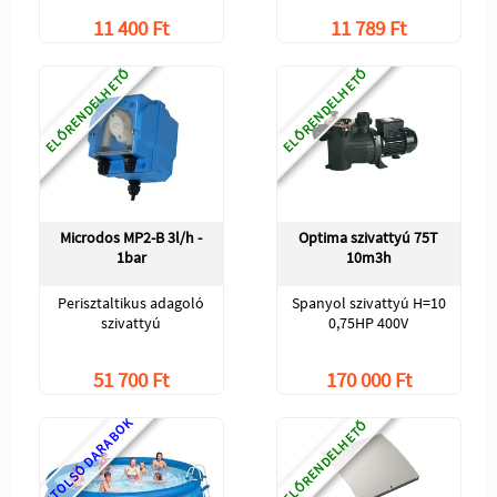
11 400 Ft
11 789 Ft
ELŐRENDELHETŐ
ELŐRENDELHETŐ
Microdos MP2-B 3l/h -
Optima szivattyú 75T
1bar
10m3h
Perisztaltikus adagoló
Spanyol szivattyú H=10
szivattyú
0,75HP 400V
51 700 Ft
170 000 Ft
UTOLSÓ DARABOK
ELŐRENDELHETŐ