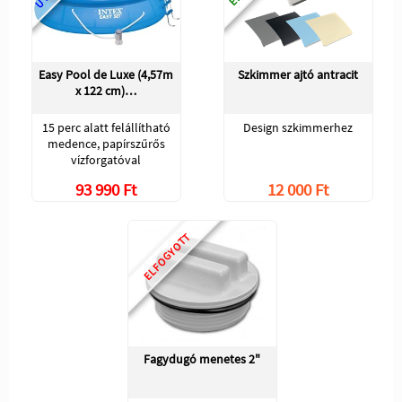
Easy Pool de Luxe (4,57m
Szkimmer ajtó antracit
x 122 cm)…
15 perc alatt felállítható
Design szkimmerhez
medence, papírszűrős
vízforgatóval
93 990 Ft
12 000 Ft
ELFOGYOTT
Fagydugó menetes 2"