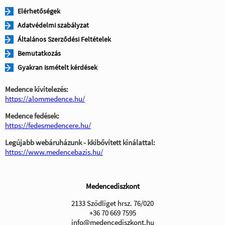
Elérhetőségek
Adatvédelmi szabályzat
Általános Szerződési Feltételek
Bemutatkozás
Gyakran ismételt kérdések
Medence kivitelezés:
https://alommedence.hu/
Medence fedések:
https://fedesmedencere.hu/
Legújabb webáruházunk - kkibővített kinálattal:
https://www.medencebazis.hu/
Medencediszkont
2133 Sződliget hrsz. 76/020
+36 70 669 7595
info@medencediszkont.hu