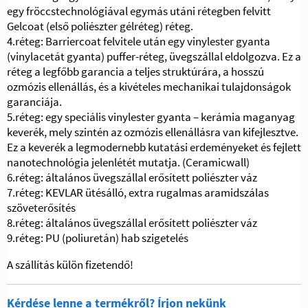
egy fröccstechnológiával egymás utáni rétegben felvitt
Gelcoat (első poliészter gélréteg) réteg.
4.réteg: Barriercoat felvitele után egy vinylester gyanta
(vinylacetát gyanta) puffer-réteg, üvegszállal eldolgozva. Ez a
réteg a legfőbb garancia a teljes struktúrára, a hosszú
ozmózis ellenállás, és a kivételes mechanikai tulajdonságok
garanciája.
5.réteg: egy speciális vinylester gyanta – kerámia maganyag
keverék, mely szintén az ozmózis ellenállásra van kifejlesztve.
Ez a keverék a legmodernebb kutatási erdeményeket és fejlett
nanotechnológia jelenlétét mutatja. (Ceramicwall)
6.réteg: általános üvegszállal erősített poliészter váz
7.réteg: KEVLAR ütésálló, extra rugalmas aramidszálas
szöveterősítés
8.réteg: általános üvegszállal erősített poliészter váz
9.réteg: PU (poliuretán) hab szigetelés
A szállítás külön fizetendő!
Kérdése lenne a termékről? Írjon nekünk