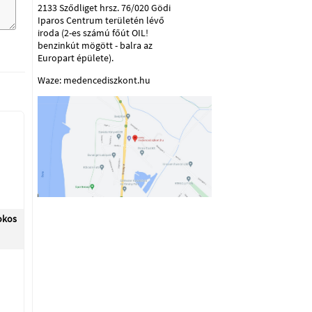
2133 Sződliget hrsz. 76/020 Gödi
Iparos Centrum területén lévő
iroda (2-es számú főút OIL!
benzinkút mögött - balra az
Europart épülete).
Waze: medencediszkont.hu
okos