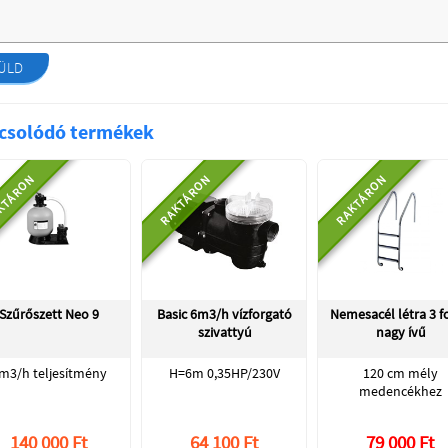
ÜLD
csolódó termékek
KTÁRON
RAKTÁRON
RAKTÁRON
Szűrőszett Neo 9
Basic 6m3/h vízforgató
Nemesacél létra 3 f
szivattyú
nagy ívű
m3/h teljesítmény
H=6m 0,35HP/230V
120 cm mély
medencékhez
140 000 Ft
64 100 Ft
79 000 Ft