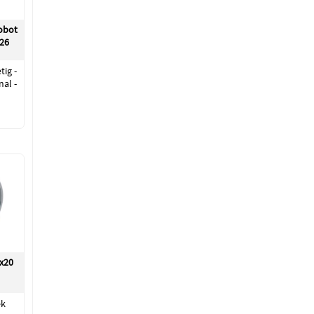
obot
26
ig -
nal -
x20
ek