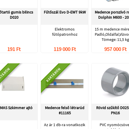
őtartó gumis bilincs
Fűtőszál Evo D-EWT 9kW
Medence porszívó r
D020
Dolphin M600 - 20
Elektromos
15 m medence méret
fűtőpatronhoz
Padló,Oldalfal,Vízvo
Tömege: 11,5 kg
191 Ft
119 000 Ft
957 000 Ft
KTÁRON
RAKTÁRON
MAS Szkimmer ajtó
Medence felső létrarúd
Rövid szűkítő D025
#11165
PN16
Az ár 1 db-ra vonatkozik
PVC nyomócsöv