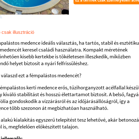
Ez a termék csak személyesen átv
 csak illusztráció
palástos medence ideális választás, ha tartós, stabil és esztétik
i medencét keresel családi használatra. Kompakt méretének
nhetően kisebb kertekbe is tökéletesen illeszkedik, miközben
ndő helyet biztosít a nyári felfrissüléshez.
t válaszd ezt a fémpalástos medencét?
fémpalástos kerti medence erős, tűzihorganyzott acélfallal készül
 kiváló stabilitást és hosszú élettartamot biztosít. A belső, fagyá
ólia gondoskodik a vízzárásról és az időjárásállóságról, így a
nce több szezonon át megbízhatóan használható.
 alakú kialakítás egyszerű telepítést tesz lehetővé, akár betonoz
l is, megfelelően előkészített talajon.
jellemzők: