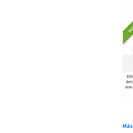
RA
Elő
6m3
mm s
Más