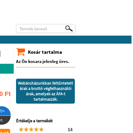
l
Kosár tartalma
Az Ön kosara jelenleg üres.
Webáruházunkban feltűntetett
árak a bruttó végfelhasználói
0
Ft
árak, amelyek az ÁFA-t
tartalmazzák.
BA
t.
Értékelje a termékét
14