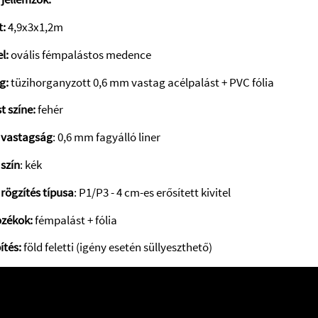
t:
4,9x3x1,2m
l:
ovális fémpalástos medence
g:
tüzihorganyzott 0,6 mm vastag acélpalást + PVC fólia
t színe:
fehér
a vastagság
: 0,6 mm fagyálló liner
 szín
: kék
 rögzítés típusa
: P1/P3 - 4 cm-es erősített kivitel
ozékok:
fémpalást + fólia
ítés:
föld feletti (igény esetén süllyeszthető)