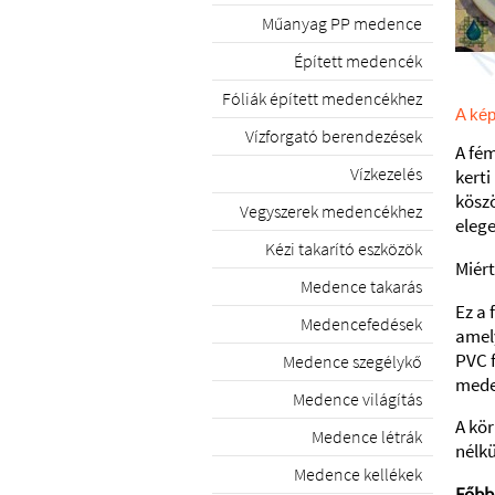
Műanyag PP medence
Épített medencék
Fóliák épített medencékhez
A kép
Vízforgató berendezések
A fém
Vízkezelés
kert
köszö
Vegyszerek medencékhez
elege
Kézi takarító eszközök
Miér
Medence takarás
Ez a 
Medencefedések
amely
PVC f
Medence szegélykő
mede
Medence világítás
A kör
Medence létrák
nélkü
Medence kellékek
Főbb 