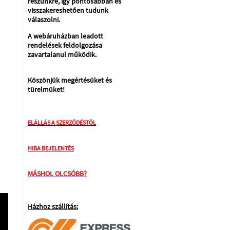
részünkre, így pontosabban és
visszakereshetően tudunk
válaszolni.
A webáruházban leadott
rendelések feldolgozása
zavartalanul működik.
Köszönjük megértésüket és
türelmüket!
ELÁLLÁS A SZERZŐDÉSTŐL
HIBA BEJELENTÉS
MÁSHOL OLCSÓBB?
Házhoz szállítás: