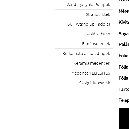
Vendégágyak/ Pumpák
Mére
Strandcikkek
Kivite
SUP (Stand Up Paddle)
Anya
Szolárzuhany
Élményelemek
Palás
Burkolható aknafedlapok
Fóli
Kerámia medencék
Fólia
Medence TÉLIESÍTÉS
Fólia
Szolgáltatásaink
Tart
Telep