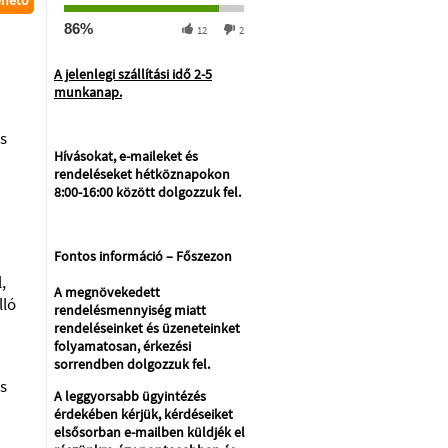
ehető
86%
12
2
A jelenlegi szállítási idő 2-5
munkanap.
us
Hívásokat, e-maileket és
rendeléseket hétköznapokon
8:00-16:00 között dolgozzuk fel.
Fontos információ – Főszezon
,
A megnövekedett
lló
rendelésmennyiség miatt
rendeléseinket és üzeneteinket
folyamatosan, érkezési
sorrendben dolgozzuk fel.
ás
A leggyorsabb ügyintézés
érdekében kérjük, kérdéseiket
elsősorban e-mailben küldjék el