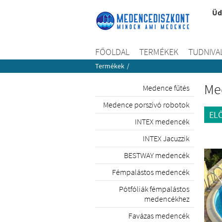
Üd
FŐOLDAL
TERMÉKEK
TUDNIVA
Termékek
/
Med
Medence fűtés
Medence porszívó robotok
EL
INTEX medencék
INTEX Jacuzzik
BESTWAY medencék
Fémpalástos medencék
Pótfóliák fémpalástos
medencékhez
Favázas medencék