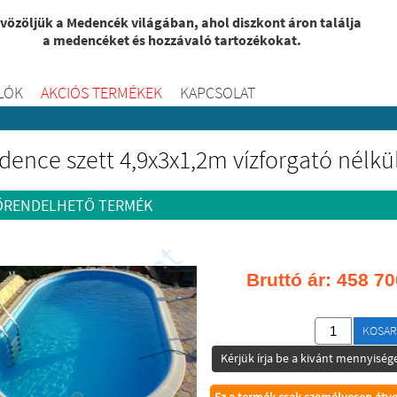
vözöljük a Medencék világában, ahol diszkont áron találja
a medencéket és hozzávaló tartozékokat.
LÓK
AKCIÓS TERMÉKEK
KAPCSOLAT
ence szett 4,9x3x1,2m vízforgató nélkü
ŐRENDELHETŐ TERMÉK
Bruttó ár:
458 70
KOSAR
Kérjük írja be a kivánt mennyisége