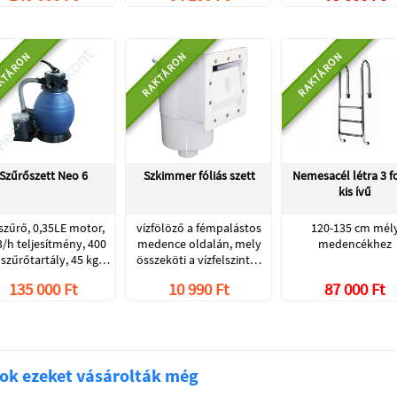
KTÁRON
RAKTÁRON
RAKTÁRON
Szűrőszett Neo 6
Szkimmer fóliás szett
Nemesacél létra 3 f
kis ívű
szűrő, 0,35LE motor,
vízfölöző a fémpalástos
120-135 cm mél
/h teljesítmény, 400
medence oldalán, mely
medencékhez
zűrőtartály, 45 kg…
összeköti a vízfelszint…
135 000 Ft
10 990 Ft
87 000 Ft
ok ezeket vásárolták még