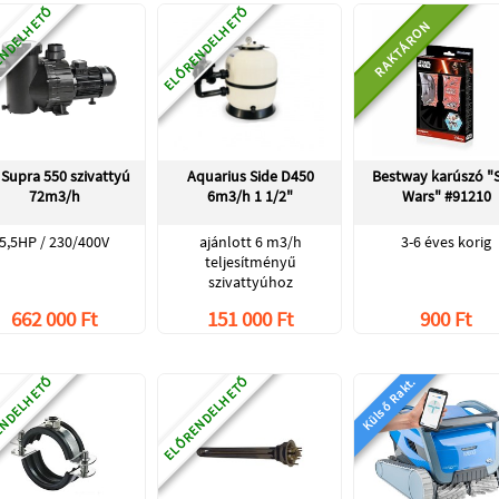
NDELHETŐ
ELŐRENDELHETŐ
RAKTÁRON
 Supra 550 szivattyú
Aquarius Side D450
Bestway karúszó "S
72m3/h
6m3/h 1 1/2"
Wars" #91210
5,5HP / 230/400V
ajánlott 6 m3/h
3-6 éves korig
teljesítményű
szivattyúhoz
662 000 Ft
151 000 Ft
900 Ft
NDELHETŐ
ELŐRENDELHETŐ
Külső Rakt.