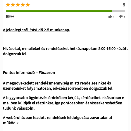
9
89%
8
1
A jelenlegi szállítási idő 2-5 munkanap.
Hívásokat, e-maileket és rendeléseket hétköznapokon 8:00-16:00 között
dolgozzuk fel.
Fontos információ – Főszezon
A megnövekedett rendelésmennyiség miatt rendeléseinket és
üzeneteinket folyamatosan, érkezési sorrendben dolgozzuk fel.
A leggyorsabb ügyintézés érdekében kérjük, kérdéseiket elsősorban e-
mailben küldjék el részünkre, így pontosabban és visszakereshetően
tudunk válaszolni.
A webáruházban leadott rendelések feldolgozása zavartalanul
működik.