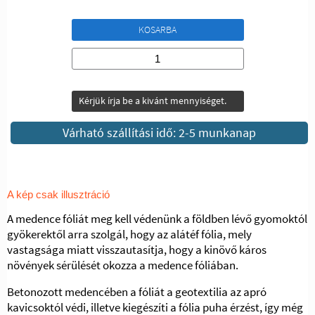
KOSARBA
Kérjük írja be a kivánt mennyiséget.
Várható szállítási idő: 2-5 munkanap
A kép csak illusztráció
A medence fóliát meg kell védenünk a földben lévő gyomoktól
gyökerektől arra szolgál, hogy az alátéf fólia, mely
vastagsága miatt visszautasítja, hogy a kinövő káros
növények sérülését okozza a medence fóliában.
Betonozott medencében a fóliát a geotextilia az apró
kavicsoktól védi, illetve kiegészíti a fólia puha érzést, így még