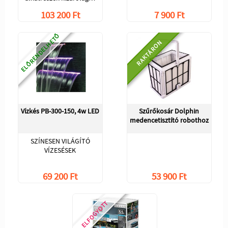
103 200 Ft
7 900 Ft
ELŐRENDELHETŐ
RAKTÁRON
Vízkés PB-300-150, 4w LED
Szűrőkosár Dolphin
medencetisztító robothoz
SZÍNESEN VILÁGÍTÓ
VÍZESÉSEK
69 200 Ft
53 900 Ft
ELFOGYOTT