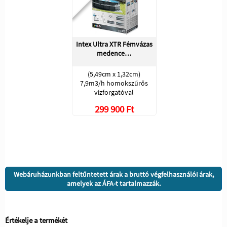
Intex Ultra XTR Fémvázas
medence…
(5,49cm x 1,32cm)
7,9m3/h homokszűrős
vízforgatóval
299 900 Ft
Webáruházunkban feltűntetett árak a bruttó végfelhasználói árak,
amelyek az ÁFA-t tartalmazzák.
Értékelje a termékét