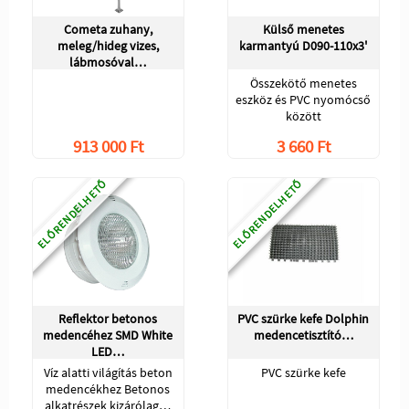
Cometa zuhany,
Külső menetes
meleg/hideg vizes,
karmantyú D090-110x3'
lábmosóval…
Összekötő menetes
eszköz és PVC nyomócső
között
913 000 Ft
3 660 Ft
ELŐRENDELHETŐ
ELŐRENDELHETŐ
Reflektor betonos
PVC szürke kefe Dolphin
medencéhez SMD White
medencetisztító…
LED…
Víz alatti világítás beton
PVC szürke kefe
medencékhez Betonos
alkatrészek kizárólag…