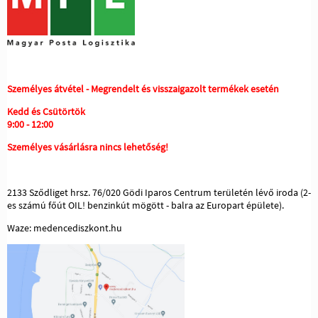
Személyes átvétel - Megrendelt és visszaigazolt termékek esetén
Kedd és Csütörtök
9:00 - 12:00
Személyes vásárlásra nincs lehetőség!
2133 Sződliget hrsz. 76/020 Gödi Iparos Centrum területén lévő iroda (2-
es számú főút OIL! benzinkút mögött - balra az Europart épülete).
Waze: medencediszkont.hu