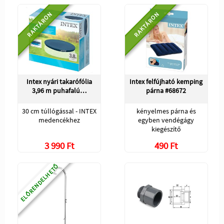
RAKTÁRON
RAKTÁRON
Intex nyári takarófólia
Intex felfújható kemping
3,96 m puhafalú…
párna #68672
30 cm túllógással - INTEX
kényelmes párna és
medencékhez
egyben vendégágy
kiegészítő
3 990 Ft
490 Ft
ELŐRENDELHETŐ