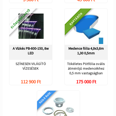
ELŐRENDELHETŐ
RAKTÁRON
A Vízkés PB-600-150, 8w
Medence fólia 4,9x3,6m
LED
1,30 0,5mm
SZÍNESEN VILÁGÍTÓ
Tökéletes Pótfólia ovális
VÍZESÉSEK
átmérőjű medencékhez
0,5 mm vastagságban
112 900 Ft
175 000 Ft
Külső Rakt.