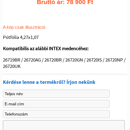
Bruttó ár:
78 900
Ft
A kép csak illusztráció
Pótfólia 4,27x1,07
Kompatibilis az alábbi INTEX medencéhez:
26719BR / 26720AG / 26720BR / 26720GN / 26720IS / 26720NP /
26720UK
Kérdése lenne a termékről? Írjon nekünk