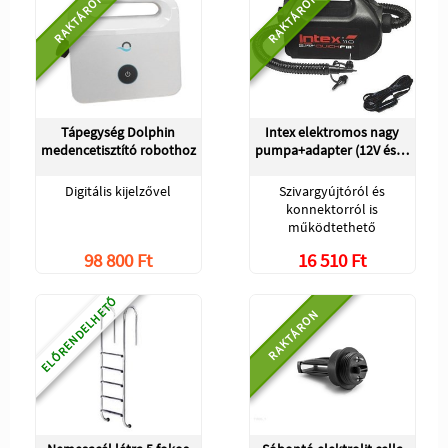
RAKTÁRON
RAKTÁRON
Tápegység Dolphin
Intex elektromos nagy
medencetisztító robothoz
pumpa+adapter (12V és…
Digitális kijelzővel
Szivargyújtóról és
konnektorról is
működtethető
98 800 Ft
16 510 Ft
ELŐRENDELHETŐ
RAKTÁRON