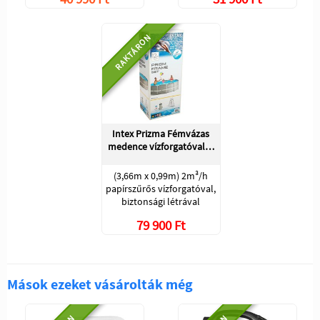
RAKTÁRON
Intex Prizma Fémvázas
medence vízforgatóval…
(3,66m x 0,99m) 2m³/h
papírszűrős vízforgatóval,
biztonsági létrával
79 900 Ft
Mások ezeket vásárolták még