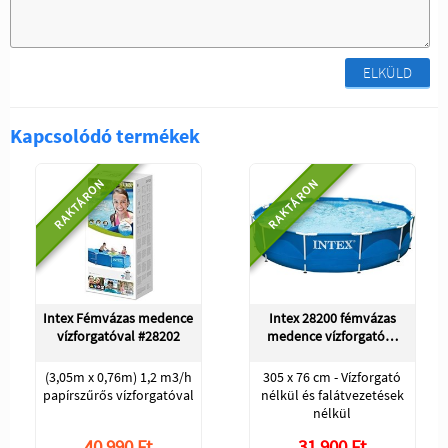
ELKÜLD
Kapcsolódó termékek
RAKTÁRON
RAKTÁRON
Intex Fémvázas medence
Intex 28200 fémvázas
vízforgatóval #28202
medence vízforgató…
(3,05m x 0,76m) 1,2 m3/h
305 x 76 cm - Vízforgató
papírszűrős vízforgatóval
nélkül és falátvezetések
nélkül
40 990 Ft
31 900 Ft