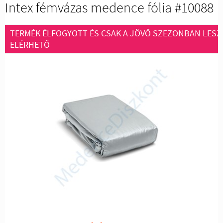
Intex fémvázas medence fólia #10088
TERMÉK ÉLFOGYOTT ÉS CSAK A JÖVŐ SZEZONBAN LESZ
ELÉRHETŐ