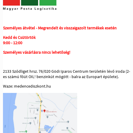
Személyes átvétel - Megrendelt és visszaigazolt termékek esetén
Kedd és Csütörtök
9:00 - 12:00
Személyes vásárlásra nincs lehetőség!
2133 Sződliget hrsz. 76/020 Gödi Iparos Centrum területén lévő iroda (2-
es számú főút OIL! benzinkút mögött - balra az Europart épülete).
Waze: medencediszkont.hu