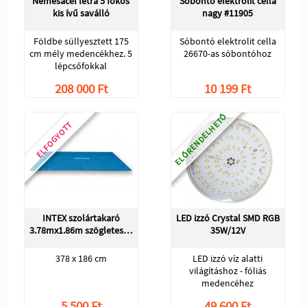
Nemesacél létra 5 fokos
Sóbontó elektrolit cella
kis ívű saválló
nagy #11905
Földbe süllyesztett 175
Sóbontó elektrolit cella
cm mély medencékhez. 5
26670-as sóbontóhoz
lépcsőfokkal
208 000 Ft
10 199 Ft
ELŐRENDELHETŐ
ELFOGYOTT
INTEX szolártakaró
LED izzó Crystal SMD RGB
3.78mx1.86m szögletes…
35W/12V
378 x 186 cm
LED izzó víz alatti
világításhoz - fóliás
medencéhez
5 500 Ft
49 600 Ft