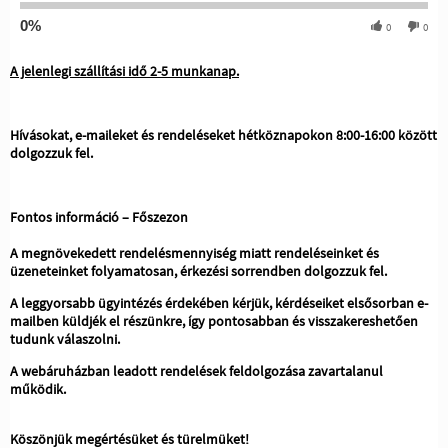
0%
0
0
A jelenlegi szállítási idő 2-5 munkanap.
Hívásokat, e-maileket és rendeléseket hétköznapokon 8:00-16:00 között
dolgozzuk fel.
Fontos információ – Főszezon
A megnövekedett rendelésmennyiség miatt rendeléseinket és
üzeneteinket folyamatosan, érkezési sorrendben dolgozzuk fel.
A leggyorsabb ügyintézés érdekében kérjük, kérdéseiket elsősorban e-
mailben küldjék el részünkre, így pontosabban és visszakereshetően
tudunk válaszolni.
A webáruházban leadott rendelések feldolgozása zavartalanul
működik.
Köszönjük megértésüket és türelmüket!