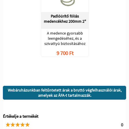
Padlóürítő fóliás
medencékhez 200mm 2"
A medence gyorsabb
leengedéséhez, és a
szivattyú biztosításához
9 700 Ft
Webáruházunkban feltűntetett árak a bruttó végfelhasználói árak,
amelyek az ÁFA-t tartalmazzák.
Értékelje a termékét
0