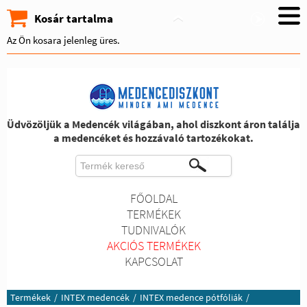
Kosár tartalma
Az Ön kosara jelenleg üres.
Üdvözöljük a Medencék világában, ahol diszkont áron találja
a medencéket és hozzávaló tartozékokat.
FŐOLDAL
TERMÉKEK
TUDNIVALÓK
AKCIÓS TERMÉKEK
KAPCSOLAT
Termékek
/
INTEX medencék
/
INTEX medence pótfóliák
/