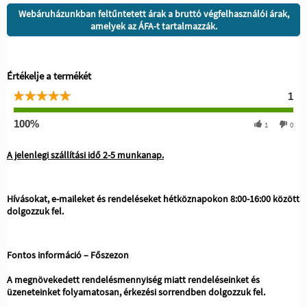
Webáruházunkban feltűntetett árak a bruttó végfelhasználói árak,
amelyek az ÁFA-t tartalmazzák.
Értékelje a termékét
1
100%
1
0
A jelenlegi szállítási idő 2-5 munkanap.
Hívásokat, e-maileket és rendeléseket hétköznapokon 8:00-16:00 között
dolgozzuk fel.
Fontos információ – Főszezon
A megnövekedett rendelésmennyiség miatt rendeléseinket és
üzeneteinket folyamatosan, érkezési sorrendben dolgozzuk fel.