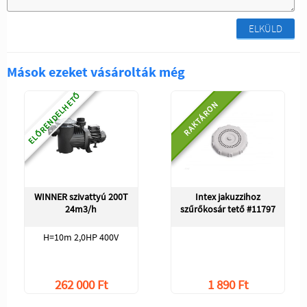
ELKÜLD
Mások ezeket vásárolták még
ELŐRENDELHETŐ
RAKTÁRON
WINNER szivattyú 200T
Intex jakuzzihoz
24m3/h
szűrőkosár tető #11797
H=10m 2,0HP 400V
262 000 Ft
1 890 Ft