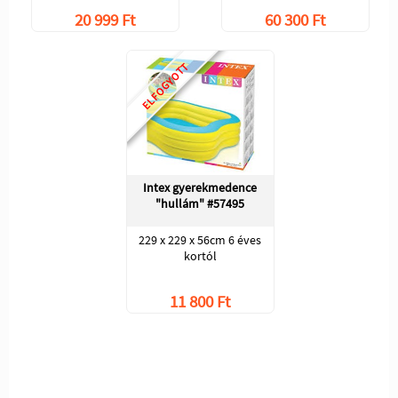
20 999 Ft
60 300 Ft
ELFOGYOTT
Intex gyerekmedence
"hullám" #57495
229 x 229 x 56cm 6 éves
kortól
11 800 Ft