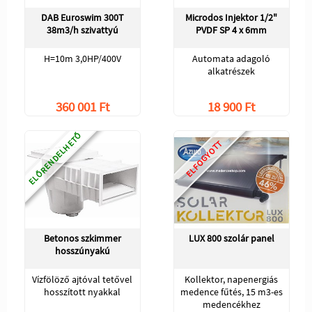
DAB Euroswim 300T
Microdos Injektor 1/2"
38m3/h szivattyú
PVDF SP 4 x 6mm
H=10m 3,0HP/400V
Automata adagoló
alkatrészek
360 001 Ft
18 900 Ft
ELŐRENDELHETŐ
ELFOGYOTT
Betonos szkimmer
LUX 800 szolár panel
hosszúnyakú
Vízfölöző ajtóval tetővel
Kollektor, napenergiás
hosszított nyakkal
medence fűtés, 15 m3-es
medencékhez