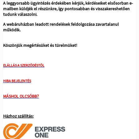
A leggyorsabb ügyintézés érdekében kérjük, kérdéseiket elsősorban e-
mailben küldjék el részünkre, így pontosabban és visszakereshetően
tudunk válaszolni.
A webáruházban leadott rendelések feldolgozása zavartalanul
működik.
Köszönjük megértésüket és türelmüket!
ELÁLLÁS A SZERZŐDÉSTŐL
HIBA BEJELENTÉS
MÁSHOL OLCSÓBB?
Házhoz szállítás: