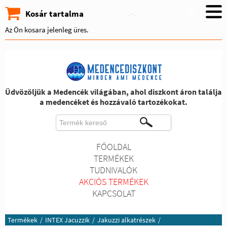
Kosár tartalma
Az Ön kosara jelenleg üres.
Üdvözöljük a Medencék világában, ahol diszkont áron találja
a medencéket és hozzávaló tartozékokat.
FŐOLDAL
TERMÉKEK
TUDNIVALÓK
AKCIÓS TERMÉKEK
KAPCSOLAT
Termékek
/
INTEX Jacuzzik
/
Jakuzzi alkatrészek
/