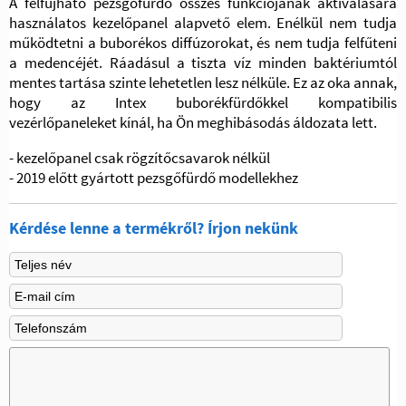
A felfújható pezsgőfürdő összes funkciójának aktiválására
használatos kezelőpanel alapvető elem. Enélkül nem tudja
működtetni a buborékos diffúzorokat, és nem tudja felfűteni
a medencéjét. Ráadásul a tiszta víz minden baktériumtól
mentes tartása szinte lehetetlen lesz nélküle. Ez az oka annak,
hogy az Intex buborékfürdőkkel kompatibilis
vezérlőpaneleket kínál, ha Ön meghibásodás áldozata lett.
- kezelőpanel csak rögzítőcsavarok nélkül
- 2019 előtt gyártott pezsgőfürdő modellekhez
Kérdése lenne a termékről? Írjon nekünk