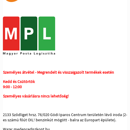
Személyes átvétel - Megrendelt és visszaigazolt termékek esetén
Kedd és Csütörtök
9:00 - 12:00
Személyes vásárlásra nincs lehetőség!
2133 Sződliget hrsz. 76/020 Gödi Iparos Centrum területén lévő iroda (2-
es számú főút OIL! benzinkút mögött - balra az Europart épülete).
Waze: medencediszkont.hu