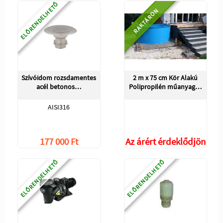
ELŐRENDELHETŐ
RAKTÁRON
Szívóidom rozsdamentes
2 m x 75 cm Kör Alakú
acél betonos…
Polipropilén műanyag…
AISI316
177 000 Ft
Az árért érdeklődjön
ELŐRENDELHETŐ
ELŐRENDELHETŐ