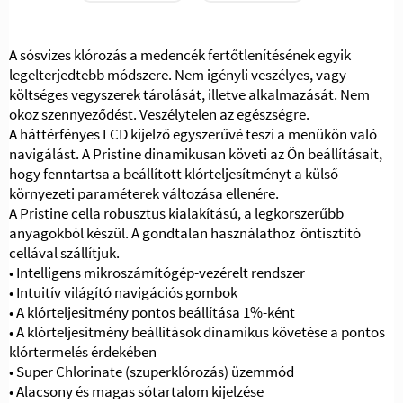
A sósvizes klórozás a medencék fertőtlenítésének egyik
legelterjedtebb módszere. Nem igényli veszélyes, vagy
költséges vegyszerek tárolását, illetve alkalmazását. Nem
okoz szennyeződést. Veszélytelen az egészségre.
A háttérfényes LCD kijelző egyszerűvé teszi a menükön való
navigálást. A Pristine dinamikusan követi az Ön beállításait,
hogy fenntartsa a beállított klórteljesítményt a külső
környezeti paraméterek változása ellenére.
A Pristine cella robusztus kialakítású, a legkorszerűbb
anyagokból készül. A gondtalan használathoz öntisztitó
cellával szállítjuk.
• Intelligens mikroszámítógép-vezérelt rendszer
• Intuitív világító navigációs gombok
• A klórteljesitmény pontos beállítása 1%-ként
• A klórteljesítmény beállítások dinamikus követése a pontos
klórtermelés érdekében
• Super Chlorinate (szuperklórozás) üzemmód
• Alacsony és magas sótartalom kijelzése