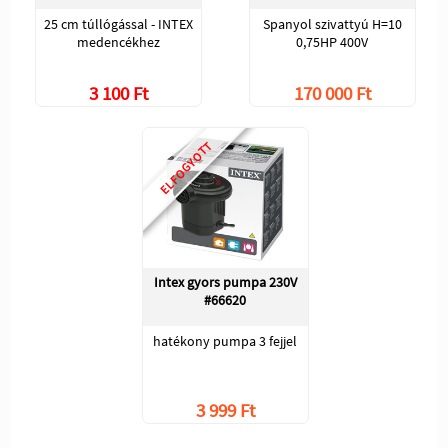
25 cm túllógással - INTEX
Spanyol szivattyú H=10
medencékhez
0,75HP 400V
3 100 Ft
170 000 Ft
ELFOGYOTT
Intex gyors pumpa 230V
#66620
hatékony pumpa 3 fejjel
3 999 Ft