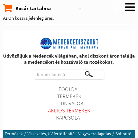
Kosár tartalma
Az Ön kosara jelenleg üres.
Üdvözöljük a Medencék világában, ahol diszkont áron találja
a medencéket és hozzávaló tartozékokat.
FŐOLDAL
TERMÉKEK
TUDNIVALÓK
AKCIÓS TERMÉKEK
KAPCSOLAT
Termékek
/
Vízkezelés, UV fertőtlenítés, Vegyszeradagolás
/
Sóbontó