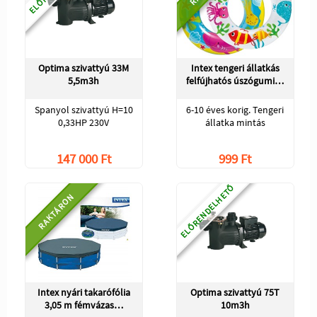
Optima szivattyú 33M
Intex tengeri állatkás
5,5m3h
felfújhatós úszógumi…
Spanyol szivattyú H=10
6-10 éves korig. Tengeri
0,33HP 230V
állatka mintás
147 000 Ft
999 Ft
ELŐRENDELHETŐ
RAKTÁRON
Intex nyári takarófólia
Optima szivattyú 75T
3,05 m fémvázas…
10m3h