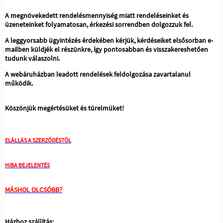
A megnövekedett rendelésmennyiség miatt rendeléseinket és
üzeneteinket folyamatosan, érkezési sorrendben dolgozzuk fel.
A leggyorsabb ügyintézés érdekében kérjük, kérdéseiket elsősorban e-
mailben küldjék el részünkre, így pontosabban és visszakereshetően
tudunk válaszolni.
A webáruházban leadott rendelések feldolgozása zavartalanul
működik.
Köszönjük megértésüket és türelmüket!
ELÁLLÁS A SZERZŐDÉSTŐL
HIBA BEJELENTÉS
MÁSHOL OLCSÓBB?
Házhoz szállítás: