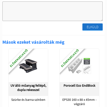
ELKÜLD
Mások ezeket vásárolták még
ELŐRENDELHETŐ
ELŐRENDELHETŐ
UV álló műanyag fellépő,
Porocell Eco EndBlock
dupla rekesszel
Szürke és barna színben
EPS30 160 x 88 x 45mm -
végzáró