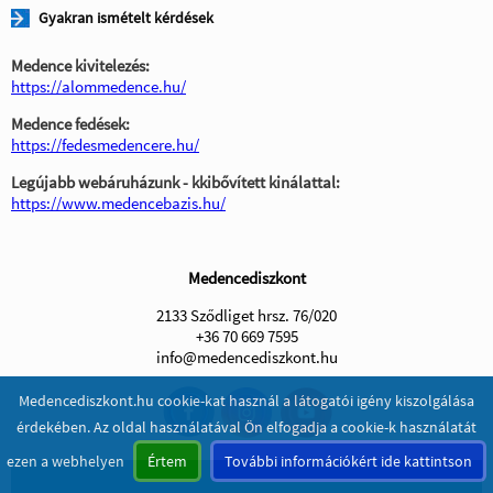
Gyakran ismételt kérdések
Medence kivitelezés:
https://alommedence.hu/
Medence fedések:
https://fedesmedencere.hu/
Legújabb webáruházunk - kkibővített kinálattal:
https://www.medencebazis.hu/
Medencediszkont
2133 Sződliget hrsz. 76/020
+36 70 669 7595
info@medencediszkont.hu
Medencediszkont.hu cookie-kat használ a látogatói igény kiszolgálása
érdekében. Az oldal használatával Ön elfogadja a cookie-k használatát
ezen a webhelyen
Értem
További információkért ide kattintson