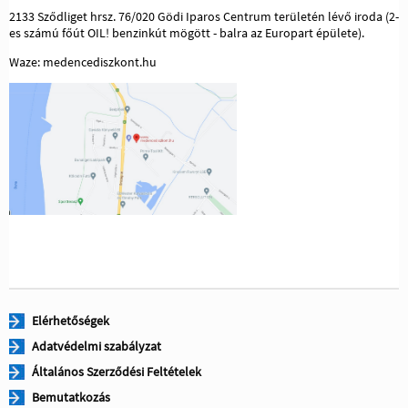
2133 Sződliget hrsz. 76/020 Gödi Iparos Centrum területén lévő iroda (2-
es számú főút OIL! benzinkút mögött - balra az Europart épülete).
Waze: medencediszkont.hu
Elérhetőségek
Adatvédelmi szabályzat
Általános Szerződési Feltételek
Bemutatkozás