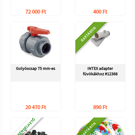
72 000 Ft
400 Ft
RAKTÁRON
Golyóscsap 75 mm-es
INTEX adapter
fúvókákhoz #12368
20 470 Ft
890 Ft
ELŐRENDELHETŐ
RAKTÁRON