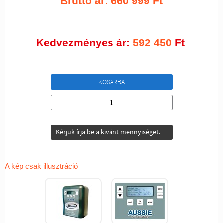
Bruttó ár:
660 999
Ft
Kedvezményes ár:
592 450
Ft
KOSARBA
Kérjük írja be a kivánt mennyiséget.
A kép csak illusztráció