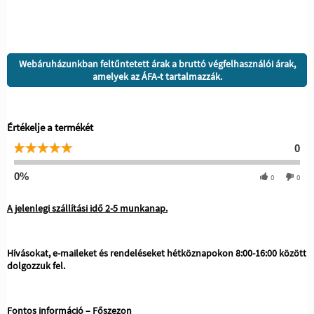
Webáruházunkban feltűntetett árak a bruttó végfelhasználói árak,
amelyek az ÁFA-t tartalmazzák.
Értékelje a termékét
0
0%
0
0
A jelenlegi szállítási idő 2-5 munkanap.
Hívásokat, e-maileket és rendeléseket hétköznapokon 8:00-16:00 között
dolgozzuk fel.
Fontos információ – Főszezon