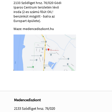
2133 Sződliget hrsz. 76/020 Gödi
Iparos Centrum területén lévő
iroda (2-es számú főút OIL!
benzinkút mögött - balra az
Europart épülete).
Waze: medencediszkont.hu
Medencediszkont
2133 Sződliget hrsz. 76/020