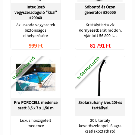
Intex úszó
Sóbontó és Ózon
vegyszeradagoló "kicsi"
generátor #26666
#29040
Az uszoda vegyszerek
Kristálytiszta víz
biztonságos
Környezetbarát módon.
elhelyezésére
Ajánlott 56 800 l…
999 Ft
81 791 Ft
ELŐRENDELHETŐ
ELŐRENDELHETŐ
Pro POROCELL medence
Szolárzuhany íves 20l-es
szett 3,5 x 7 x 1,50 m
tartállyal
Luxus hőszigetelt
20 L tartály
medence
keverőszeleppel. Slagra
csatlakoztatható