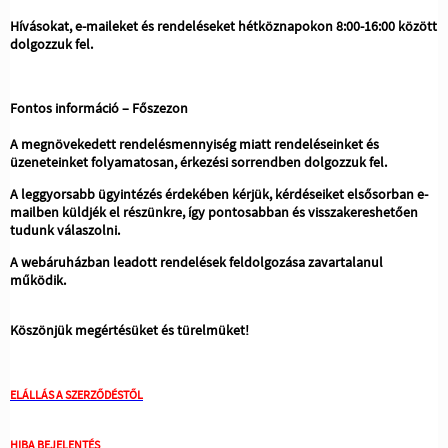
Hívásokat, e-maileket és rendeléseket hétköznapokon 8:00-16:00 között
dolgozzuk fel.
Fontos információ – Főszezon
A megnövekedett rendelésmennyiség miatt rendeléseinket és
üzeneteinket folyamatosan, érkezési sorrendben dolgozzuk fel.
A leggyorsabb ügyintézés érdekében kérjük, kérdéseiket elsősorban e-
mailben küldjék el részünkre, így pontosabban és visszakereshetően
tudunk válaszolni.
A webáruházban leadott rendelések feldolgozása zavartalanul
működik.
Köszönjük megértésüket és türelmüket!
ELÁLLÁS A SZERZŐDÉSTŐL
HIBA BEJELENTÉS