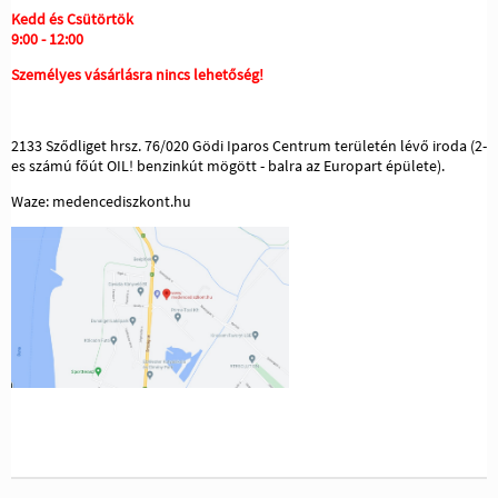
Kedd és Csütörtök
9:00 - 12:00
Személyes vásárlásra nincs lehetőség!
2133 Sződliget hrsz. 76/020 Gödi Iparos Centrum területén lévő iroda (2-
es számú főút OIL! benzinkút mögött - balra az Europart épülete).
Waze: medencediszkont.hu