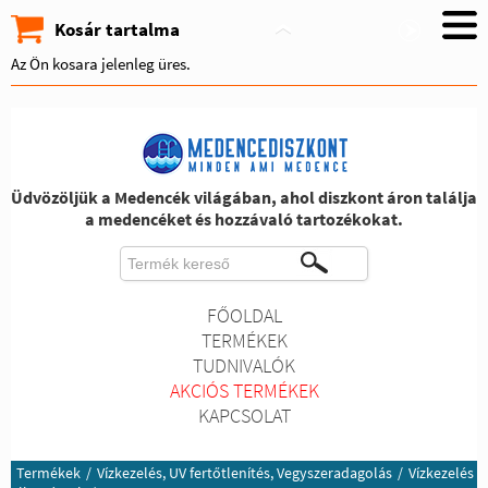
Kosár tartalma
Az Ön kosara jelenleg üres.
Üdvözöljük a Medencék világában, ahol diszkont áron találja
a medencéket és hozzávaló tartozékokat.
FŐOLDAL
TERMÉKEK
TUDNIVALÓK
AKCIÓS TERMÉKEK
KAPCSOLAT
Termékek
/
Vízkezelés, UV fertőtlenítés, Vegyszeradagolás
/
Vízkezelés