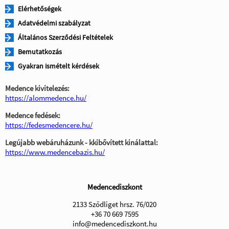
Elérhetőségek
Adatvédelmi szabályzat
Általános Szerződési Feltételek
Bemutatkozás
Gyakran ismételt kérdések
Medence kivitelezés:
https://alommedence.hu/
Medence fedések:
https://fedesmedencere.hu/
Legújabb webáruházunk - kkibővített kinálattal:
https://www.medencebazis.hu/
Medencediszkont
2133 Sződliget hrsz. 76/020
+36 70 669 7595
info@medencediszkont.hu