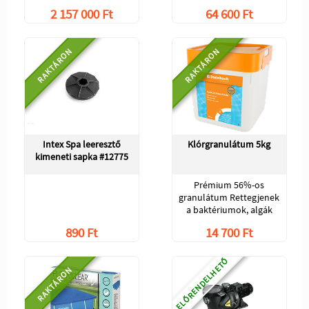
2 157 000 Ft
64 600 Ft
RAKTÁRON
RAKTÁRON
Intex Spa leeresztő
Klórgranulátum 5kg
kimeneti sapka #12775
Prémium 56%-os
granulátum Rettegjenek
a baktériumok, algák
890 Ft
14 700 Ft
ELŐRENDELHETŐ
RAKTÁRON