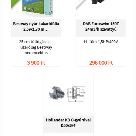
Bestway nyári takarófólia
DAB Euroswim 150T
2,59x1,70 m…
24m3/h szivattyú
25 cm túllógással -
H=10m 1,5HP/400V
Kizárólag Bestway
medencékhez
3 900 Ft
296 000 Ft
Hollander KB O-gyűrűvel
D50x6/4'