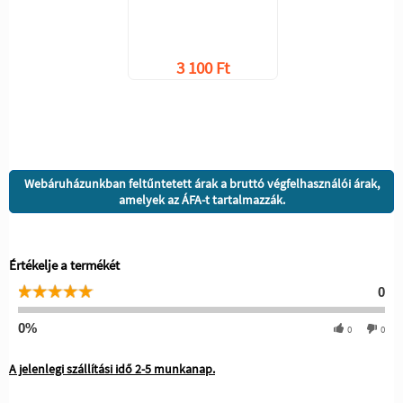
3 100 Ft
Webáruházunkban feltűntetett árak a bruttó végfelhasználói árak,
amelyek az ÁFA-t tartalmazzák.
Értékelje a termékét
0
0%
0
0
A jelenlegi szállítási idő 2-5 munkanap.