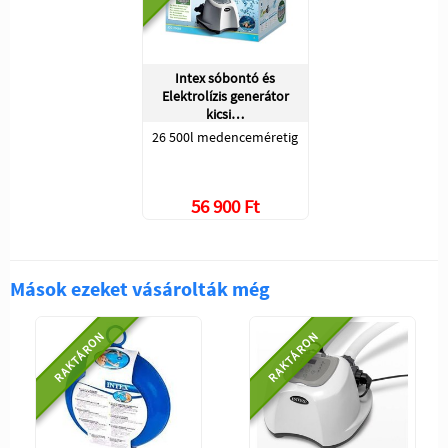
Intex sóbontó és
Elektrolízis generátor
kicsi…
26 500l medenceméretig
56 900 Ft
Mások ezeket vásárolták még
RAKTÁRON
RAKTÁRON