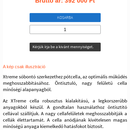
Bruttó ár:
392 000
Ft
KOSARBA
Kérjük írja be a kivánt mennyiséget.
A kép csak illusztráció
Xtreme sóbontó szerkezethez pótcella, az optimális műküdés
meghosszabbításához. Öntisztuló, nagy felületű cella
minőségí alapanyagból.
Az XTreme cella robusztus kialakítású, a legkorszerűbb
anyagokból készül. A gondtalan használathoz öntisztító
cellával szállítjuk. A nagy cellafelületek meghosszabbítják a
cellák élettartamát. A cella anódjának kivételesen magas
minőségű anyaga kiemelkedő hatásfokot biztosít.