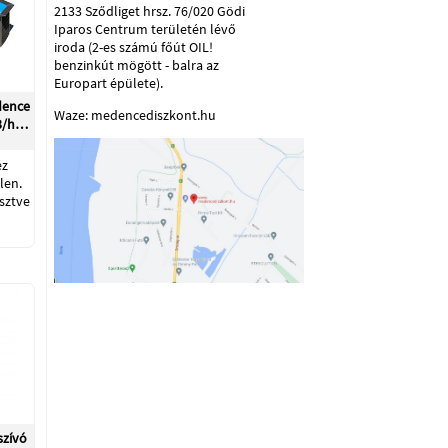
2133 Sződliget hrsz. 76/020 Gödi
Iparos Centrum területén lévő
iroda (2-es számú főút OIL!
benzinkút mögött - balra az
Europart épülete).
dence
Waze: medencediszkont.hu
m3/h…
ez
len.
sztve
zívó