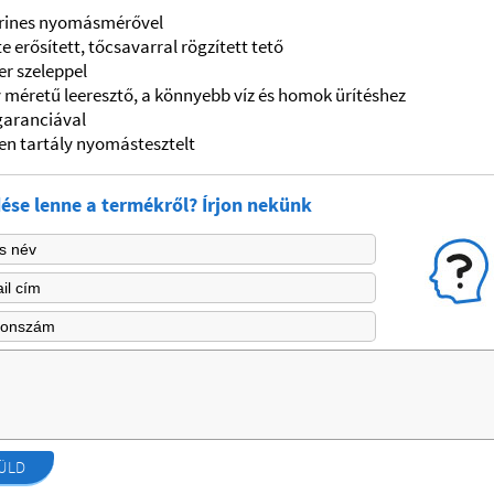
erines nyomásmérővel
e erősített, tőcsavarral rögzített tető
r szeleppel
 méretű leeresztő, a könnyebb víz és homok ürítéshez
garanciával
en tartály nyomástesztelt
ése lenne a termékről? Írjon nekünk
ÜLD