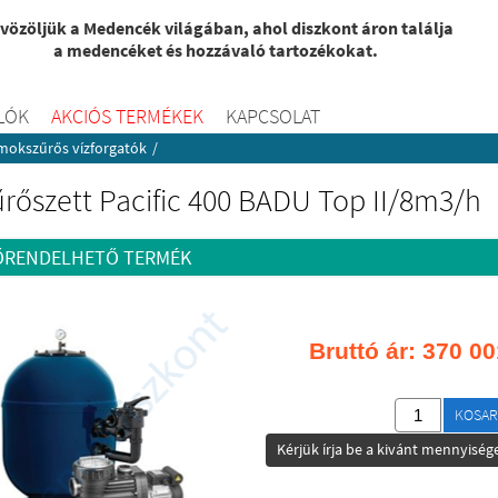
vözöljük a Medencék világában, ahol diszkont áron találja
a medencéket és hozzávaló tartozékokat.
LÓK
AKCIÓS TERMÉKEK
KAPCSOLAT
okszűrős vízforgatók
/
rőszett Pacific 400 BADU Top II/8m3/h
ŐRENDELHETŐ TERMÉK
Bruttó ár:
370 00
KOSAR
Kérjük írja be a kivánt mennyisége