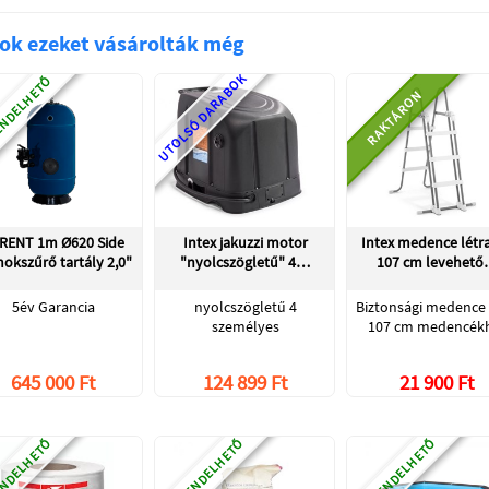
ok ezeket vásárolták még
UTOLSÓ DARABOK
NDELHETŐ
RAKTÁRON
RENT 1m Ø620 Side
Intex jakuzzi motor
Intex medence létra
okszűrő tartály 2,0"
"nyolcszögletű" 4…
107 cm levehet
5év Garancia
nyolcszögletű 4
Biztonsági medence 
személyes
107 cm medencék
645 000 Ft
124 899 Ft
21 900 Ft
NDELHETŐ
ELŐRENDELHETŐ
ELŐRENDELHETŐ