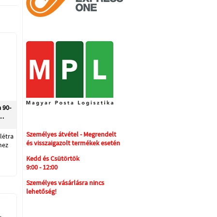
 90-
ő…
Személyes átvétel - Megrendelt
létra
és visszaigazolt termékek esetén
hez
Kedd és Csütörtök
9:00 - 12:00
Személyes vásárlásra nincs
lehetőség!