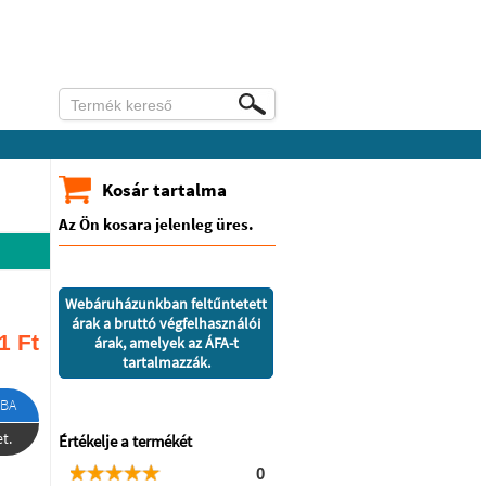
Kosár tartalma
Az Ön kosara jelenleg üres.
Webáruházunkban feltűntetett
árak a bruttó végfelhasználói
1
Ft
árak, amelyek az ÁFA-t
tartalmazzák.
BA
t.
Értékelje a termékét
0