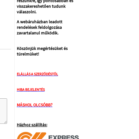
részünkre, így pontosabban és
visszakereshetően tudunk
válaszolni.
A webáruházban leadott
rendelések feldolgozása
zavartalanul működik.
Köszönjük megértésüket és
türelmüket!
ELÁLLÁS A SZERZŐDÉSTŐL
HIBA BEJELENTÉS
MÁSHOL OLCSÓBB?
Házhoz szállítás: