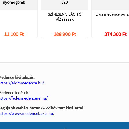
nyomógomb
LED
SZÍNESEN VILÁGÍTÓ
Erős medence pors
VÍZESÉSEK
11 100 Ft
188 900 Ft
374 300 Ft
Medence kivitelezés:
https://alommedence.hu/
Medence fedések:
https://fedesmedencere.hu/
Legújabb webáruházunk - kkibővített kinálattal:
https://www.medencebazis.hu/