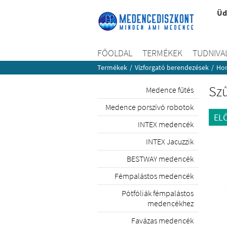
Üd
FŐOLDAL
TERMÉKEK
TUDNIVA
Termékek
/
Vízforgató berendezések
/
Hom
Szű
Medence fűtés
Medence porszívó robotok
EL
INTEX medencék
INTEX Jacuzzik
BESTWAY medencék
Fémpalástos medencék
Pótfóliák fémpalástos
medencékhez
Favázas medencék