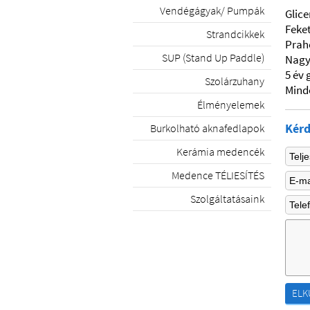
Vendégágyak/ Pumpák
Glic
Feket
Strandcikkek
Prahe
SUP (Stand Up Paddle)
Nagy
5 év 
Szolárzuhany
Mind
Élményelemek
Kérd
Burkolható aknafedlapok
Kerámia medencék
Medence TÉLIESÍTÉS
Szolgáltatásaink
ELK