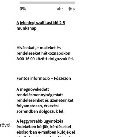
0%
0
0
A jelenlegi szállítási idő 2-5
munkanap.
Hívásokat, e-maileket és
rendeléseket hétköznapokon
8:00-16:00 között dolgozzuk fel.
Fontos információ – Főszezon
A megnövekedett
rendelésmennyiség miatt
rendeléseinket és üzeneteinket
folyamatosan, érkezési
sorrendben dolgozzuk fel.
A leggyorsabb ügyintézés
ővel
érdekében kérjük, kérdéseiket
elsősorban e-mailben küldjék el