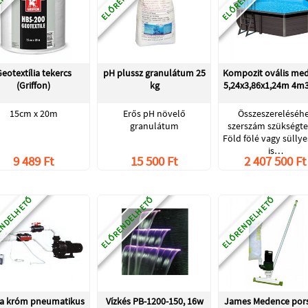
eotextília tekercs
pH plussz granulátum 25
Kompozit ovális me
(Griffon)
kg
5,24x3,86x1,24m 4
15cm x 20m
Erős pH növelő
Összeszereléséh
granulátum
szerszám szükségte
Föld fölé vagy süllye
is…
9 489 Ft
15 500 Ft
2 407 500 Ft
NDELHETŐ
ELŐRENDELHETŐ
ELŐRENDELHETŐ
a króm pneumatikus
Vízkés PB-1200-150, 16w
James Medence pors