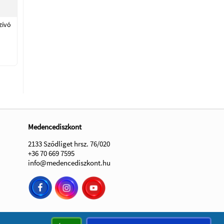
zívó
Medencediszkont
2133 Sződliget hrsz. 76/020
+36 70 669 7595
info@medencediszkont.hu