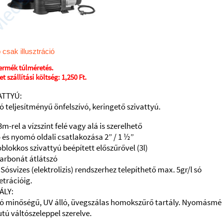
 csak illusztráció
termék túlméretés.
t szállítási költség:
1,250 Ft.
ATTYÚ:
ó teljesítményű önfelszívó, keringető szivattyú.
m-rel a vízszint felé vagy alá is szerelhető
 és nyomó oldali csatlakozása 2” / 1 ½”
lokkos szivattyú beépített előszűrővel (3l)
karbonát átlátszó
 Sósvizes (elektrolizis) rendszerhez telepíthető max.
5gr/l só
etrációig.
ÁLY:
ó minőségű, UV álló, üvegszálas homokszűrő tartály.
Nyomásmér
utú váltószeleppel szerelve.