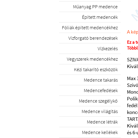
Műanyag PP medence
Épített medencék
Fóliák épített medencékhez
A kép
Vízforgató berendezések
Ez a 
Többle
Vízkezelés
Vegyszerek medencékhez
SZIV
Kivál
Kézi takarító eszközök
Max 3
Medence takarás
Szívó
Medencefedések
Monob
Poli
Medence szegélykő
fedél
Medence világítás
konc
TART
Medence létrák
Kivál
és 6-
Medence kellékek