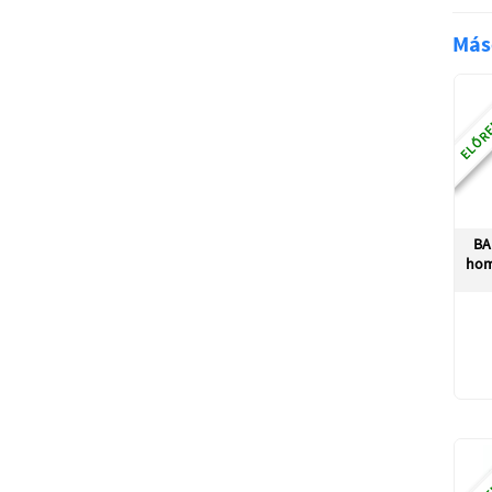
Más
ELŐRE
BA
hom
ELŐRE