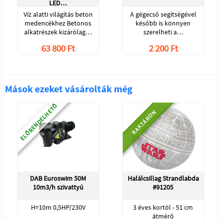
LED…
Víz alatti világítás beton
A gégecső segítségével
medencékhez Betonos
később is könnyen
alkatrészek kizárólag…
szerelheti a…
63 800 Ft
2 200 Ft
Mások ezeket vásárolták még
ELŐRENDELHETŐ
RAKTÁRON
DAB Euroswim 50M
Halálcsillag Strandlabda
10m3/h szivattyú
#91205
H=10m 0,5HP/230V
3 éves kortól - 51 cm
átmérő