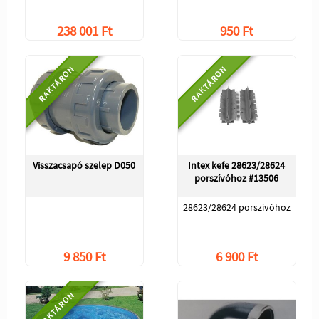
238 001 Ft
950 Ft
RAKTÁRON
RAKTÁRON
Visszacsapó szelep D050
Intex kefe 28623/28624
porszívóhoz #13506
28623/28624 porszívóhoz
9 850 Ft
6 900 Ft
RAKTÁRON