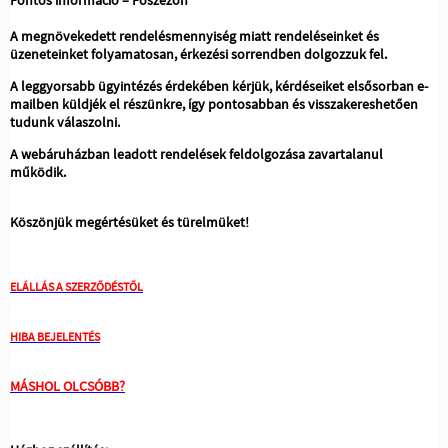
Fontos információ – Főszezon
A megnövekedett rendelésmennyiség miatt rendeléseinket és
üzeneteinket folyamatosan, érkezési sorrendben dolgozzuk fel.
A leggyorsabb ügyintézés érdekében kérjük, kérdéseiket elsősorban e-
mailben küldjék el részünkre, így pontosabban és visszakereshetően
tudunk válaszolni.
A webáruházban leadott rendelések feldolgozása zavartalanul
működik.
Köszönjük megértésüket és türelmüket!
ELÁLLÁS A SZERZŐDÉSTŐL
HIBA BEJELENTÉS
MÁSHOL OLCSÓBB?