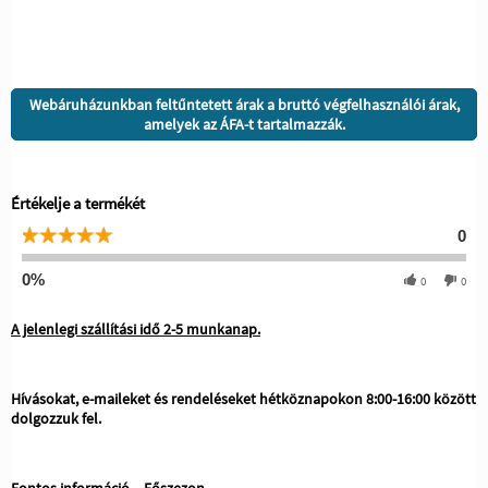
Webáruházunkban feltűntetett árak a bruttó végfelhasználói árak,
amelyek az ÁFA-t tartalmazzák.
Értékelje a termékét
0
0%
0
0
A jelenlegi szállítási idő 2-5 munkanap.
Hívásokat, e-maileket és rendeléseket hétköznapokon 8:00-16:00 között
dolgozzuk fel.