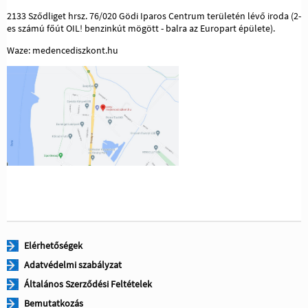
2133 Sződliget hrsz. 76/020 Gödi Iparos Centrum területén lévő iroda (2-
es számú főút OIL! benzinkút mögött - balra az Europart épülete).
Waze: medencediszkont.hu
Elérhetőségek
Adatvédelmi szabályzat
Általános Szerződési Feltételek
Bemutatkozás