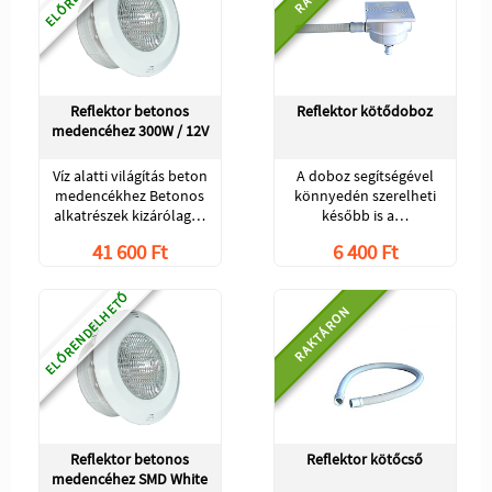
Reflektor betonos
Reflektor kötődoboz
medencéhez 300W / 12V
Víz alatti világítás beton
A doboz segítségével
medencékhez Betonos
könnyedén szerelheti
alkatrészek kizárólag…
később is a…
41 600 Ft
6 400 Ft
ELŐRENDELHETŐ
RAKTÁRON
Reflektor betonos
Reflektor kötőcső
medencéhez SMD White