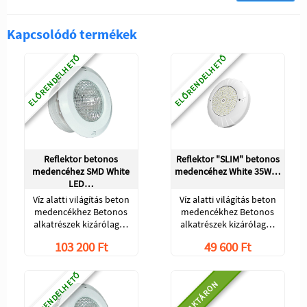
Kapcsolódó termékek
ELŐRENDELHETŐ
ELŐRENDELHETŐ
Reflektor betonos
Reflektor "SLIM" betonos
medencéhez SMD White
medencéhez White 35W…
LED…
Víz alatti világítás beton
Víz alatti világítás beton
medencékhez Betonos
medencékhez Betonos
alkatrészek kizárólag…
alkatrészek kizárólag…
103 200 Ft
49 600 Ft
ELŐRENDELHETŐ
RAKTÁRON