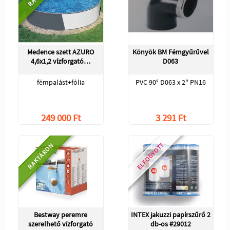
Medence szett AZURO
Könyök BM Fémgyűrűvel
4,6x1,2 vízforgató…
D063
fémpalást+fólia
PVC 90° D063 x 2" PN16
249 000 Ft
3 291 Ft
ELFOGYOTT
RAKTÁRON
Bestway peremre
INTEX jakuzzi papírszűrő 2
szerelhető vízforgató
db-os #29012