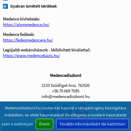
Gyakran ismételt kérdések
Medence kivitelezés:
https://alommedence.hu/
Medence fedések:
https://fedesmedencere.hu/
Legújabb webáruházunk - kkibővített kinálattal:
https://www.medencebazis.hu/
Medencediszkont
2133 Sződliget hrsz. 76/020
+36 70 669 7595
info@medencediszkont.hu
Medencediszkont.hu cookie-kat használ a látogatói igény kiszolgálása
érdekében. Az oldal használatával Ön elfogadja a cookie-k használatát
ezen a webhelyen
Értem
További információkért ide kattintson