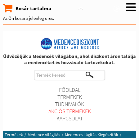
Kosár tartalma
Az Ön kosara jelenleg üres.
Üdvözöljük a Medencék világában, ahol diszkont áron találja
a medencéket és hozzávaló tartozékokat.
FŐOLDAL
TERMÉKEK
TUDNIVALÓK
AKCIÓS TERMÉKEK
KAPCSOLAT
Termékek
/
Medence világítás
/
Medencevilágítás Kiegészítők
/