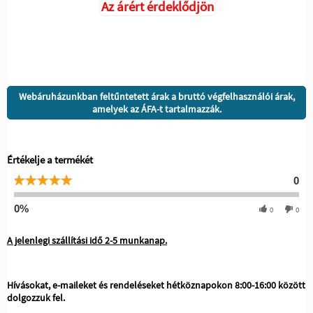
Az árért érdeklődjön
Webáruházunkban feltűntetett árak a bruttó végfelhasználói árak,
amelyek az ÁFA-t tartalmazzák.
Értékelje a termékét
0
0%
0
0
A jelenlegi szállítási idő 2-5 munkanap.
Hívásokat, e-maileket és rendeléseket hétköznapokon 8:00-16:00 között
dolgozzuk fel.