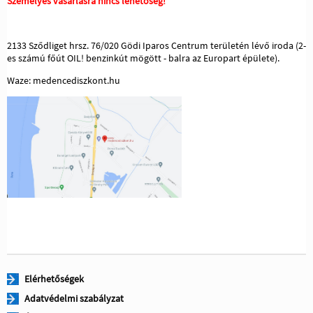
Személyes vásárlásra nincs lehetőség!
2133 Sződliget hrsz. 76/020 Gödi Iparos Centrum területén lévő iroda (2-
es számú főút OIL! benzinkút mögött - balra az Europart épülete).
Waze: medencediszkont.hu
Elérhetőségek
Adatvédelmi szabályzat