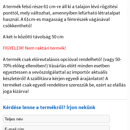
A termék felső része 61 cm-re áll ki a talajon lévő rögzítési
ponttól, mely változhat, amennyiben lefúrható létratalpat
használ. A 61cm-es magasság a fémrészek vágásával
csökkenthető!
A két ív közötti távolság 50 cm
FIGYELEM! Nem raktári termék!
A termék csak előreutalásos opcióval rendelhető! (vagy 50-
70% előleg ellenében!) Vásárlás előtt minden esetben
egyeztessen a vevőszolgálattal az importőr aktuális
készletéről! A szállításra kérjen egyedi árajánlatot! A
terméket csak egyedi rendelésre szerezzük be, ezért az elállás
joga kizárva!
Kérdése lenne a termékről? Írjon nekünk