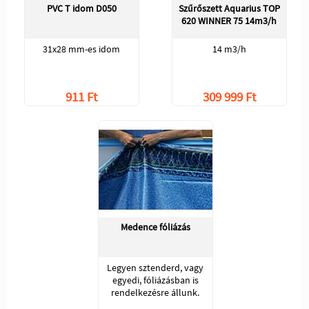
PVC T idom D050
Szűrőszett Aquarius TOP
620 WINNER 75 14m3/h
31x28 mm-es idom
14 m3/h
911 Ft
309 999 Ft
Medence fóliázás
Legyen sztenderd, vagy
egyedi, fóliázásban is
rendelkezésre állunk.