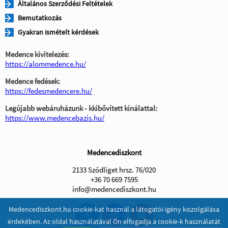
Általános Szerződési Feltételek
Bemutatkozás
Gyakran ismételt kérdések
Medence kivitelezés:
https://alommedence.hu/
Medence fedések:
https://fedesmedencere.hu/
Legújabb webáruházunk - kkibővített kinálattal:
https://www.medencebazis.hu/
Medencediszkont
2133 Sződliget hrsz. 76/020
+36 70 669 7595
info@medencediszkont.hu
Medencediszkont.hu cookie-kat használ a látogatói igény kiszolgálása
érdekében. Az oldal használatával Ön elfogadja a cookie-k használatát