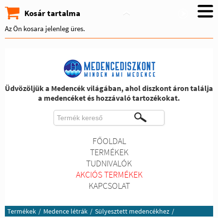
Kosár tartalma
Az Ön kosara jelenleg üres.
Üdvözöljük a Medencék világában, ahol diszkont áron találja
a medencéket és hozzávaló tartozékokat.
FŐOLDAL
TERMÉKEK
TUDNIVALÓK
AKCIÓS TERMÉKEK
KAPCSOLAT
Termékek
/
Medence létrák
/
Sülyesztett medencékhez
/