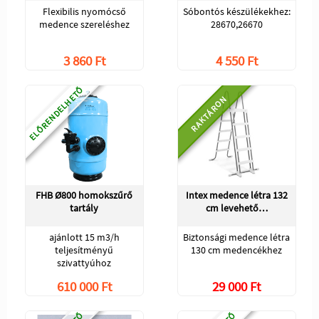
Flexibilis nyomócső
Sóbontós készülékekhez:
medence szereléshez
28670,26670
3 860 Ft
4 550 Ft
ELŐRENDELHETŐ
RAKTÁRON
FHB Ø800 homokszűrő
Intex medence létra 132
tartály
cm levehető…
ajánlott 15 m3/h
Biztonsági medence létra
teljesítményű
130 cm medencékhez
szivattyúhoz
610 000 Ft
29 000 Ft