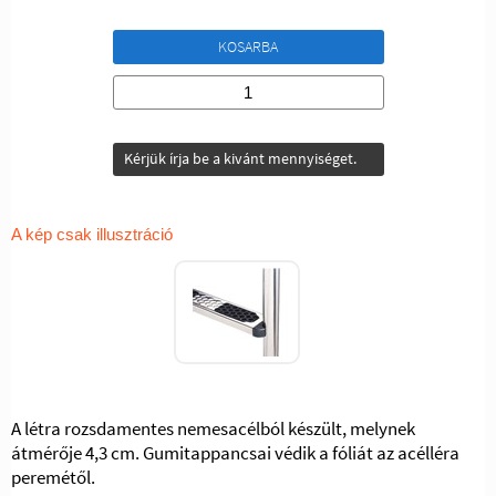
KOSARBA
Kérjük írja be a kivánt mennyiséget.
A kép csak illusztráció
A létra rozsdamentes nemesacélból készült, melynek
átmérője 4,3 cm. Gumitappancsai védik a fóliát az acélléra
peremétől.