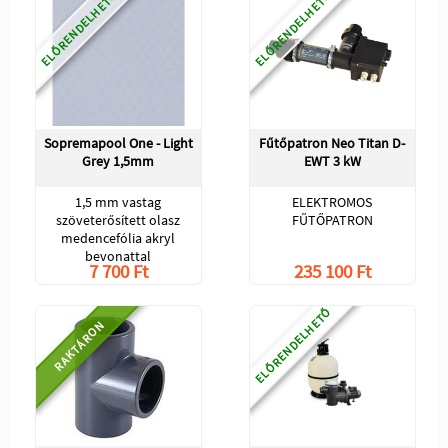
ELŐRENDELHETŐ
ELŐRENDELHETŐ
Sopremapool One - Light
Fűtőpatron Neo Titan D-
Grey 1,5mm
EWT 3 kW
1,5 mm vastag
ELEKTROMOS
szöveterősített olasz
FŰTŐPATRON
medencefólia akryl
bevonattal
7 700 Ft
235 100 Ft
ELŐRENDELHETŐ
RAKTÁRON