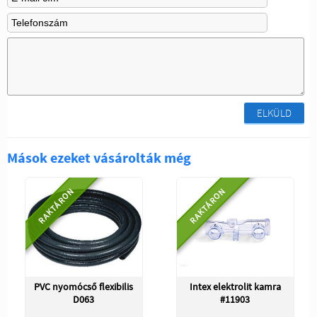
ELKÜLD
Mások ezeket vásárolták még
RAKTÁRON
RAKTÁRON
PVC nyomócső flexibilis
Intex elektrolit kamra
D063
#11903