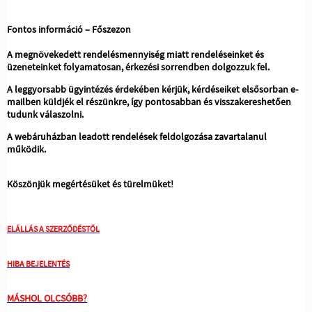
Fontos információ – Főszezon
A megnövekedett rendelésmennyiség miatt rendeléseinket és
üzeneteinket folyamatosan, érkezési sorrendben dolgozzuk fel.
A leggyorsabb ügyintézés érdekében kérjük, kérdéseiket elsősorban e-
mailben küldjék el részünkre, így pontosabban és visszakereshetően
tudunk válaszolni.
A webáruházban leadott rendelések feldolgozása zavartalanul
működik.
Köszönjük megértésüket és türelmüket!
ELÁLLÁS A SZERZŐDÉSTŐL
HIBA BEJELENTÉS
MÁSHOL OLCSÓBB?