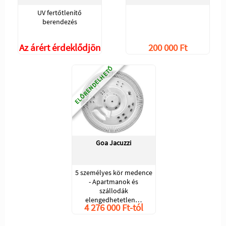
UV fertőtlenítő
berendezés
Az árért érdeklődjön
200 000 Ft
ELŐRENDELHETŐ
Goa Jacuzzi
5 személyes kör medence
- Apartmanok és
szállodák
elengedhetetlen…
4 276 000 Ft-tól