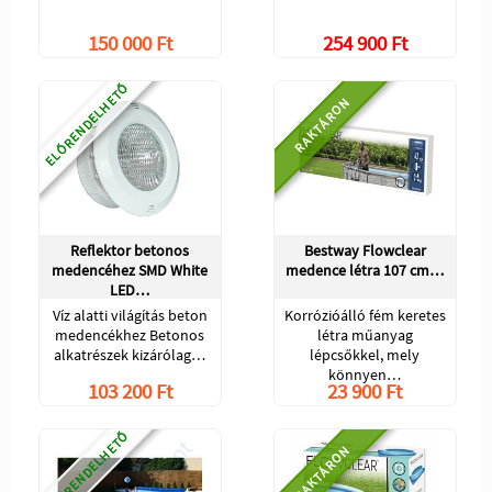
150 000 Ft
254 900 Ft
ELŐRENDELHETŐ
RAKTÁRON
Reflektor betonos
Bestway Flowclear
medencéhez SMD White
medence létra 107 cm…
LED…
Víz alatti világítás beton
Korrózióálló fém keretes
medencékhez Betonos
létra műanyag
alkatrészek kizárólag…
lépcsőkkel, mely
könnyen…
103 200 Ft
23 900 Ft
ELŐRENDELHETŐ
RAKTÁRON