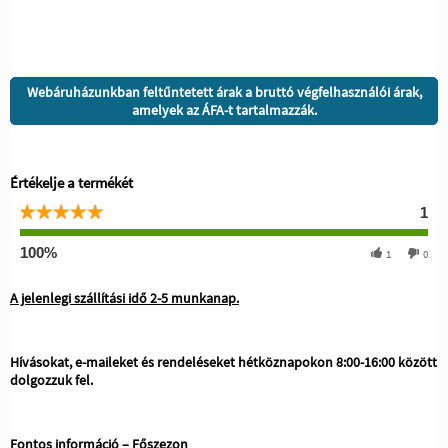
Webáruházunkban feltűntetett árak a bruttó végfelhasználói árak,
amelyek az ÁFA-t tartalmazzák.
Értékelje a termékét
1
100%
1
0
A jelenlegi szállítási idő 2-5 munkanap.
Hívásokat, e-maileket és rendeléseket hétköznapokon 8:00-16:00 között
dolgozzuk fel.
Fontos információ – Főszezon