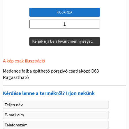
KOSARBA
Kérjük írja be a kivánt mennyiséget.
A kép csak illusztráció
Medence falba építhető porszívó csatlakozó D63
Ragasztható
Kérdése lenne a termékről? Írjon nekünk