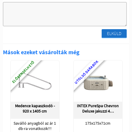
ELKÜLD
Mások ezeket vásárolták még
UTOLSÓ DARABOK
ELŐRENDELHETŐ
Medence kapaszkodó -
INTEX PureSpa Chevron
920 x 1405 cm
Deluxe jakuzzi 4…
Saválló anyagból az ár 1
175x175x71cm
db-ra vonatkozik!!!