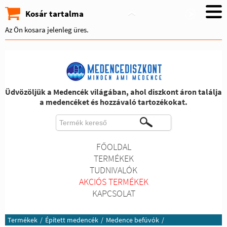
Kosár tartalma
Az Ön kosara jelenleg üres.
Üdvözöljük a Medencék világában, ahol diszkont áron találja
a medencéket és hozzávaló tartozékokat.
FŐOLDAL
TERMÉKEK
TUDNIVALÓK
AKCIÓS TERMÉKEK
KAPCSOLAT
Termékek
/
Épített medencék
/
Medence befúvók
/