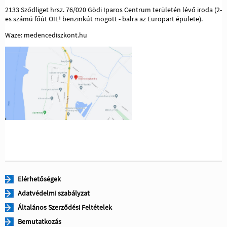
2133 Sződliget hrsz. 76/020 Gödi Iparos Centrum területén lévő iroda (2-
es számú főút OIL! benzinkút mögött - balra az Europart épülete).
Waze: medencediszkont.hu
Elérhetőségek
Adatvédelmi szabályzat
Általános Szerződési Feltételek
Bemutatkozás