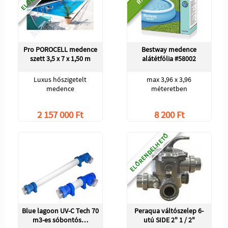
Pro POROCELL medence
Bestway medence
szett 3,5 x 7 x 1,50 m
alátétfólia #58002
Luxus hőszigetelt
max 3,96 x 3,96
medence
méteretben
2 157 000 Ft
8 200 Ft
ELŐRENDELHETŐ
Blue lagoon UV-C Tech 70
Peraqua váltószelep 6-
m3-es sóbontós…
utú SIDE 2" 1 / 2"