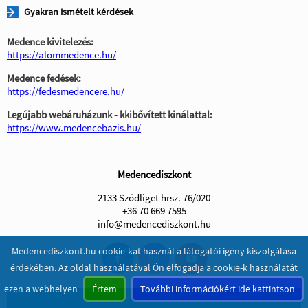
Gyakran ismételt kérdések
Medence kivitelezés:
https://alommedence.hu/
Medence fedések:
https://fedesmedencere.hu/
Legújabb webáruházunk - kkibővített kinálattal:
https://www.medencebazis.hu/
Medencediszkont
2133 Sződliget hrsz. 76/020
+36 70 669 7595
info@medencediszkont.hu
Medencediszkont.hu cookie-kat használ a látogatói igény kiszolgálása
érdekében. Az oldal használatával Ön elfogadja a cookie-k használatát
ezen a webhelyen
Értem
További információkért ide kattintson