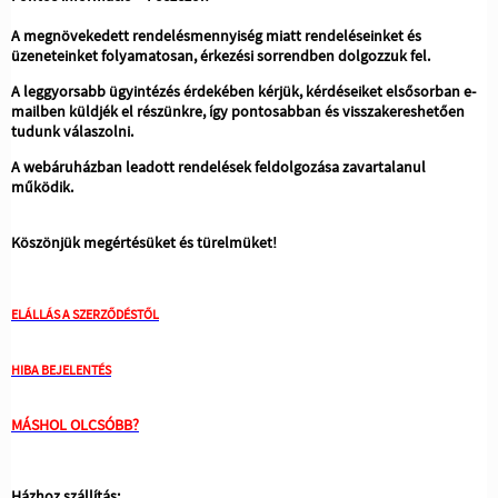
A megnövekedett rendelésmennyiség miatt rendeléseinket és
üzeneteinket folyamatosan, érkezési sorrendben dolgozzuk fel.
A leggyorsabb ügyintézés érdekében kérjük, kérdéseiket elsősorban e-
mailben küldjék el részünkre, így pontosabban és visszakereshetően
tudunk válaszolni.
A webáruházban leadott rendelések feldolgozása zavartalanul
működik.
Köszönjük megértésüket és türelmüket!
ELÁLLÁS A SZERZŐDÉSTŐL
HIBA BEJELENTÉS
MÁSHOL OLCSÓBB?
Házhoz szállítás: