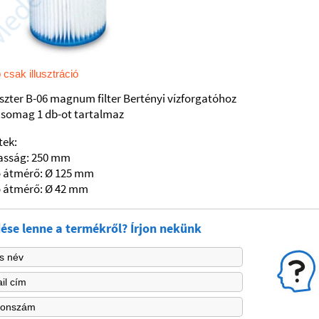
 csak illusztráció
szter B-06 magnum filter Bertényi vízforgatóhoz
csomag 1 db-ot tartalmaz
tek:
sság: 250 mm
ő átmérő: Ø 125 mm
ő átmérő: Ø 42 mm
ése lenne a termékről? Írjon nekünk