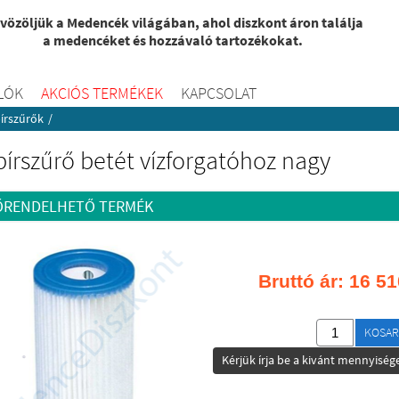
vözöljük a Medencék világában, ahol diszkont áron találja
a medencéket és hozzávaló tartozékokat.
LÓK
AKCIÓS TERMÉKEK
KAPCSOLAT
írszűrők
/
írszűrő betét vízforgatóhoz nagy
ŐRENDELHETŐ TERMÉK
Bruttó ár:
16 51
KOSAR
Kérjük írja be a kivánt mennyisége