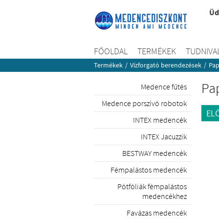
Üd
FŐOLDAL
TERMÉKEK
TUDNIVA
Termékek
/
Vízforgató berendezések
/
Pap
Pap
Medence fűtés
Medence porszívó robotok
EL
INTEX medencék
INTEX Jacuzzik
BESTWAY medencék
Fémpalástos medencék
Pótfóliák fémpalástos
medencékhez
Favázas medencék