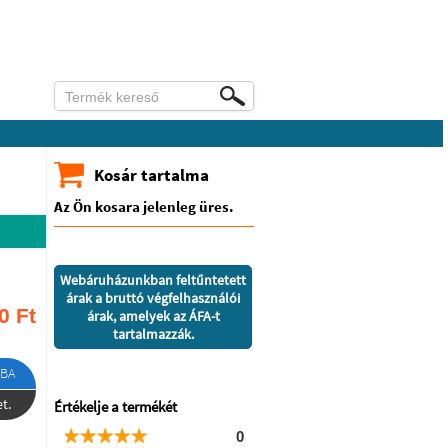
Kosár tartalma
Az Ön kosara jelenleg üres.
Webáruházunkban feltűntetett
árak a bruttó végfelhasználói
0
Ft
árak, amelyek az ÁFA-t
tartalmazzák.
BA
t.
Értékelje a termékét
0