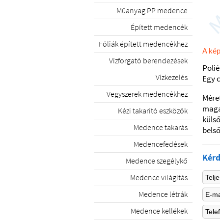
Műanyag PP medence
Épített medencék
Fóliák épített medencékhez
A kép
Vízforgató berendezések
Polié
Vízkezelés
Egy 
Vegyszerek medencékhez
Mére
maga
Kézi takarító eszközök
küls
Medence takarás
bels
Medencefedések
Kérd
Medence szegélykő
Medence világítás
Medence létrák
Medence kellékek