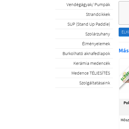
Vendégágyak/ Pumpák
Strandcikkek
SUP (Stand Up Paddle)
ELK
Szolárzuhany
Élményelemek
Más
Burkolható aknafedlapok
ELŐRE
Kerámia medencék
Medence TÉLIESÍTÉS
Szolgáltatásaink
Pol
Hősz