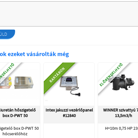
ÜLD
ok ezeket vásárolták még
NDELHETŐ
ELŐRENDELHETŐ
RAKTÁRON
iuretán hőszigetelő
Intex jakuzzi vezérlőpanel
WINNER szivattyú 
box D-PWT 50
#12840
13,5m3/h
igetelő box D-PWT 50
H=10m 0,75 HP 23
hőcserélőhöz