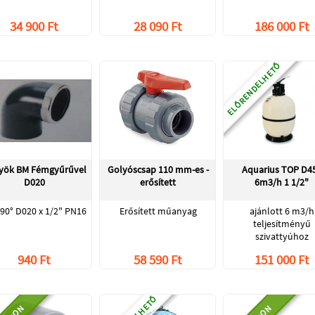
34 900 Ft
28 090 Ft
186 000 Ft
ELŐRENDELHETŐ
yök BM Fémgyűrűvel
Golyóscsap 110 mm-es -
Aquarius TOP D4
D020
erősített
6m3/h 1 1/2"
90° D020 x 1/2" PN16
Erősített műanyag
ajánlott 6 m3/h
teljesítményű
szivattyúhoz
940 Ft
58 590 Ft
151 000 Ft