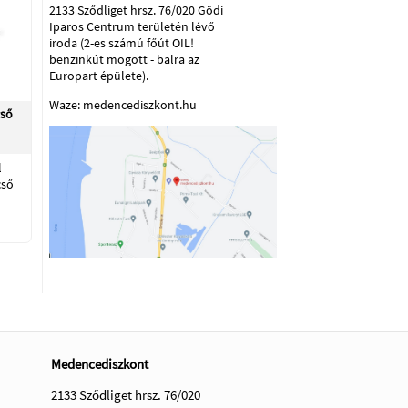
2133 Sződliget hrsz. 76/020 Gödi
Iparos Centrum területén lévő
iroda (2-es számú főút OIL!
benzinkút mögött - balra az
Europart épülete).
Waze: medencediszkont.hu
cső
l
cső
Medencediszkont
2133 Sződliget hrsz. 76/020