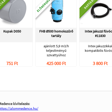
ELŐRENDELHETŐ
KTÁRON
RAKTÁRON
Kupak D050
FHB Ø500 homokszűrő
Intex jakuzzi fúvó
tartály
#11830
ajánlott 5,9 m3/h
Intex jakuzzikka
teljesítményű
kompatibilis fúvó
szivattyúhoz
751 Ft
425 000 Ft
3 800 Ft
Medence kivitelezés:
https://alommedence.hu/