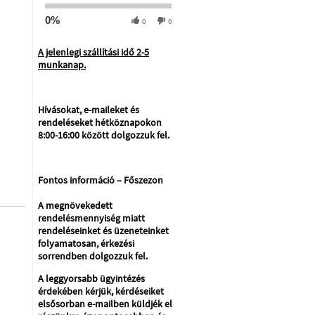
0%
0
0
A jelenlegi szállítási idő 2-5
munkanap.
Hívásokat, e-maileket és
rendeléseket hétköznapokon
8:00-16:00 között dolgozzuk fel.
Fontos információ – Főszezon
A megnövekedett
rendelésmennyiség miatt
rendeléseinket és üzeneteinket
folyamatosan, érkezési
sorrendben dolgozzuk fel.
A leggyorsabb ügyintézés
érdekében kérjük, kérdéseiket
elsősorban e-mailben küldjék el