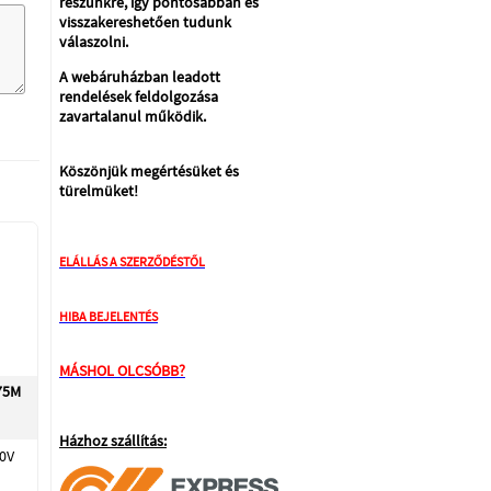
részünkre, így pontosabban és
visszakereshetően tudunk
válaszolni.
A webáruházban leadott
rendelések feldolgozása
zavartalanul működik.
Köszönjük megértésüket és
türelmüket!
ELÁLLÁS A SZERZŐDÉSTŐL
HIBA BEJELENTÉS
MÁSHOL OLCSÓBB?
75M
Házhoz szállítás:
0V