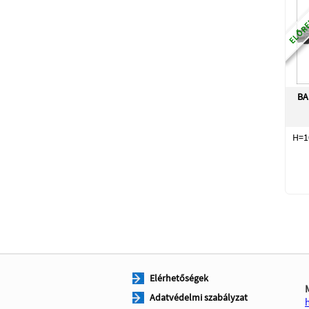
ELŐRE
BA
H=1
Elérhetőségek
Adatvédelmi szabályzat