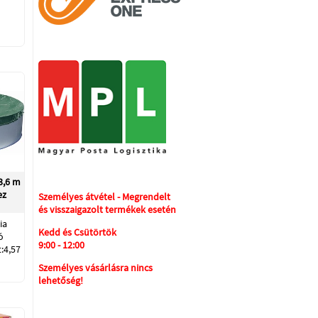
3,6 m
ez
Személyes átvétel - Megrendelt
és visszaigazolt termékek esetén
ia
Kedd és Csütörtök
ó
9:00 - 12:00
:4,57
Személyes vásárlásra nincs
lehetőség!