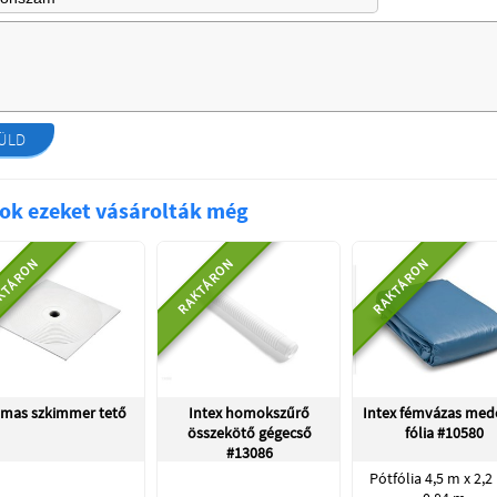
ÜLD
ok ezeket vásárolták még
KTÁRON
RAKTÁRON
RAKTÁRON
mas szkimmer tető
Intex homokszűrő
Intex fémvázas med
összekötő gégecső
fólia #10580
#13086
Pótfólia 4,5 m x 2,2