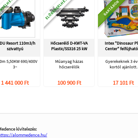
NDELHETŐ
ELŐRENDELHETŐ
RAKTÁRON
DU Resort 110m3/h
Hőcserélő D-KWT-VA
Intex "Dinosaur P
szivattyú
Plastic/SS316 25 kW
Center" felfújhat
0m 5,50KW 690/400V
Műanyag házas
Gyerekeknek 3 év
3~
hőcserélők
kortól ajánlott.
1 441 000 Ft
100 900 Ft
17 101 Ft
Medence kivitelezés:
https://alommedence.hu/