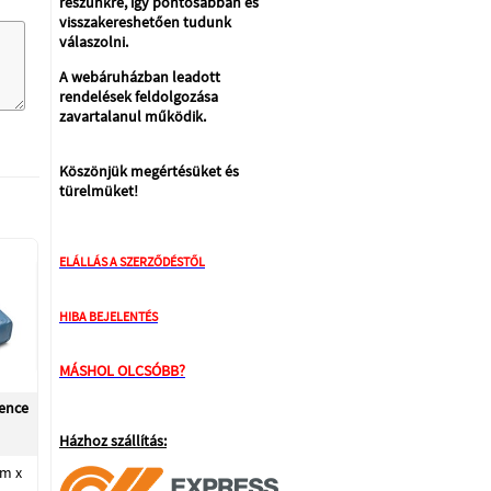
részünkre, így pontosabban és
visszakereshetően tudunk
válaszolni.
A webáruházban leadott
rendelések feldolgozása
zavartalanul működik.
Köszönjük megértésüket és
türelmüket!
ELÁLLÁS A SZERZŐDÉSTŐL
HIBA BEJELENTÉS
MÁSHOL OLCSÓBB?
ence
Házhoz szállítás:
 m x