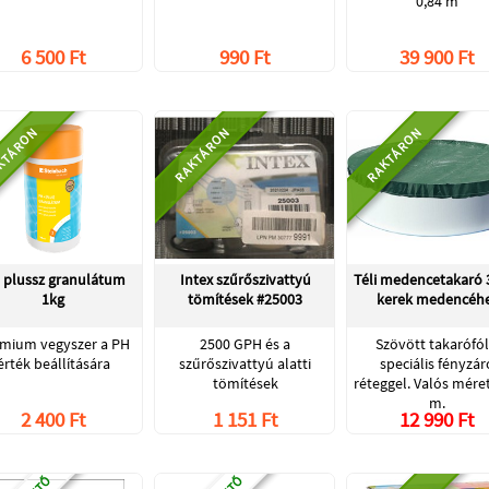
0,84 m
6 500 Ft
990 Ft
39 900 Ft
KTÁRON
RAKTÁRON
RAKTÁRON
 plussz granulátum
Intex szűrőszivattyú
Téli medencetakaró 
1kg
tömítések #25003
kerek medencéh
mium vegyszer a PH
2500 GPH és a
Szövött takarófól
érték beállítására
szűrőszivattyú alatti
speciális fényzár
tömítések
réteggel. Valós méret
m.
2 400 Ft
1 151 Ft
12 990 Ft