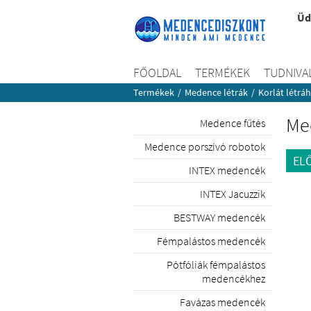
Üd
FŐOLDAL
TERMÉKEK
TUDNIVA
Termékek
/
Medence létrák
/
Korlát létrá
Me
Medence fűtés
Medence porszívó robotok
EL
INTEX medencék
INTEX Jacuzzik
BESTWAY medencék
Fémpalástos medencék
Pótfóliák fémpalástos
medencékhez
Favázas medencék