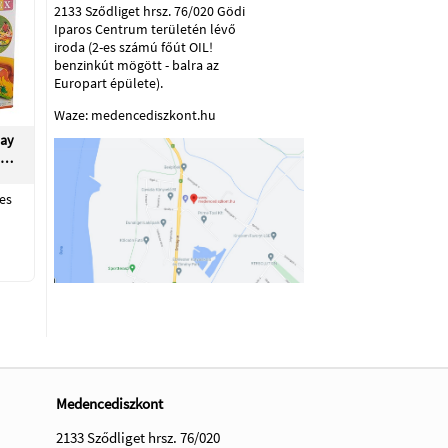
2133 Sződliget hrsz. 76/020 Gödi
Iparos Centrum területén lévő
iroda (2-es számú főút OIL!
benzinkút mögött - balra az
Europart épülete).
Waze: medencediszkont.hu
lay
ó…
es
Medencediszkont
2133 Sződliget hrsz. 76/020