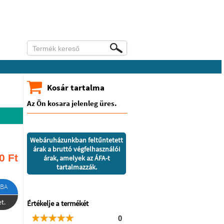
Kosár tartalma
Az Ön kosara jelenleg üres.
Webáruházunkban feltűntetett
árak a bruttó végfelhasználói
0
Ft
árak, amelyek az ÁFA-t
tartalmazzák.
BA
t.
Értékelje a termékét
0