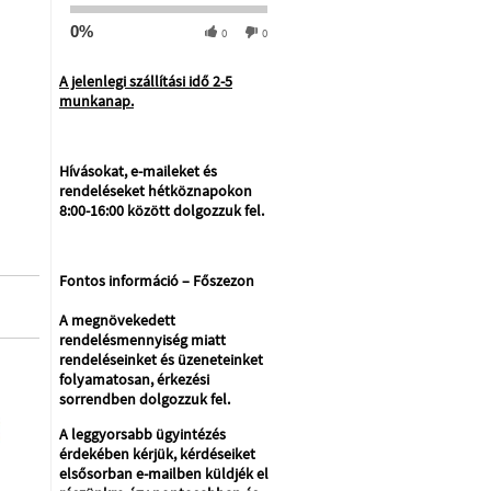
0%
0
0
A jelenlegi szállítási idő 2-5
munkanap.
Hívásokat, e-maileket és
rendeléseket hétköznapokon
8:00-16:00 között dolgozzuk fel.
Fontos információ – Főszezon
A megnövekedett
rendelésmennyiség miatt
rendeléseinket és üzeneteinket
folyamatosan, érkezési
sorrendben dolgozzuk fel.
A leggyorsabb ügyintézés
érdekében kérjük, kérdéseiket
elsősorban e-mailben küldjék el