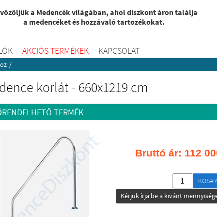
vözöljük a Medencék világában, ahol diszkont áron találja
a medencéket és hozzávaló tartozékokat.
LÓK
AKCIÓS TERMÉKEK
KAPCSOLAT
hoz
/
dence korlát - 660x1219 cm
ŐRENDELHETŐ TERMÉK
Bruttó ár:
112 00
KOSAR
Kérjük írja be a kivánt mennyisége