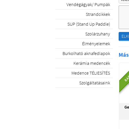
Vendégágyak/ Pumpák
Strandcikkek
SUP (Stand Up Paddle)
Szolárzuhany
ELK
Élményelemek
Burkolható aknafedlapok
Más
Kerámia medencék
RA
Medence TÉLIESÍTÉS
Szolgáltatásaink
Ge