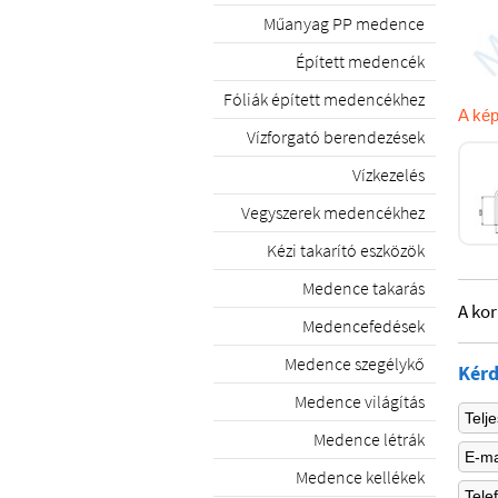
Műanyag PP medence
Épített medencék
Fóliák épített medencékhez
A kép
Vízforgató berendezések
Vízkezelés
Vegyszerek medencékhez
Kézi takarító eszközök
Medence takarás
A kor
Medencefedések
Medence szegélykő
Kérd
Medence világítás
Medence létrák
Medence kellékek