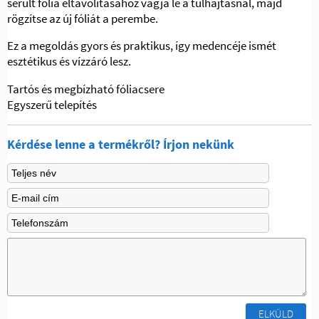
sérült fólia eltávolításához vágja le a túlhajtásnál, majd
rögzítse az új fóliát a perembe.
Ez a megoldás gyors és praktikus, így medencéje ismét
esztétikus és vízzáró lesz.
Tartós és megbízható fóliacsere
Egyszerű telepítés
Kérdése lenne a termékről? Írjon nekünk
ELKÜLD