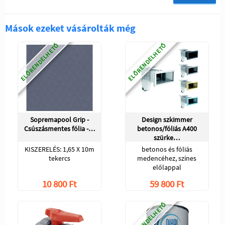
Mások ezeket vásárolták még
ELŐRENDELHETŐ
ELŐRENDELHETŐ
Sopremapool Grip -
Design szkimmer
Csúszásmentes fólia -…
betonos/fóliás A400
szürke…
KISZERELÉS: 1,65 X 10m
betonos és fóliás
tekercs
medencéhez, színes
előlappal
10 800 Ft
59 800 Ft
ELŐRENDELHETŐ