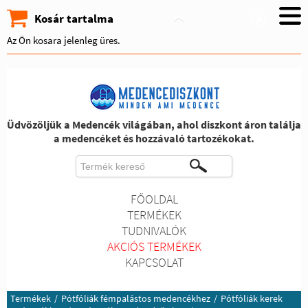
Kosár tartalma
Az Ön kosara jelenleg üres.
Üdvözöljük a Medencék világában, ahol diszkont áron találja
a medencéket és hozzávaló tartozékokat.
FŐOLDAL
TERMÉKEK
TUDNIVALÓK
AKCIÓS TERMÉKEK
KAPCSOLAT
Termékek
/
Pótfóliák fémpalástos medencékhez
/
Pótfóliák kerek