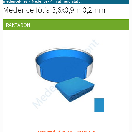
medencékhez
/
Medencék 4 m átmérő alatt
/
Medence fólia 3,6x0,9m 0,2mm
RAKTÁRON