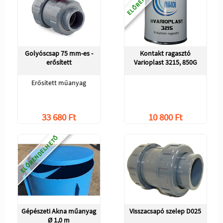
Golyóscsap 75 mm-es -
Kontakt ragasztó
erősített
Varioplast 3215, 850G
Erősített műanyag
33 680 Ft
10 800 Ft
ELŐRENDELHETŐ
Gépészeti Akna műanyag
Visszacsapó szelep D025
Ø 1,0 m