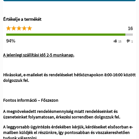
Értékelje a termékét
16
94%
15
1
A jelenlegi szállítási idő 2-5 munkanap.
Hívásokat, e-maileket és rendeléseket hétköznapokon 8:00-16:00 között
dolgozzuk fel.
Fontos információ – Főszezon
A megnövekedett rendelésmennyiség miatt rendeléseinket és
üzeneteinket folyamatosan, érkezési sorrendben dolgozzuk fel.
A leggyorsabb ügyintézés érdekében kérjük, kérdéseiket elsősorban e-
mailben küldjék el részünkre, így pontosabban és visszakereshetően
tudunk válaszolni.