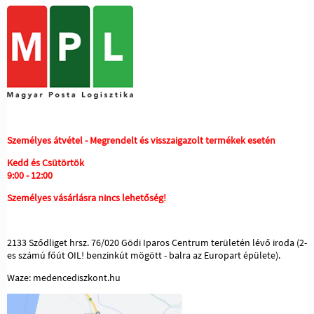
Személyes átvétel - Megrendelt és visszaigazolt termékek esetén
Kedd és Csütörtök
9:00 - 12:00
Személyes vásárlásra nincs lehetőség!
2133 Sződliget hrsz. 76/020 Gödi Iparos Centrum területén lévő iroda (2-
es számú főút OIL! benzinkút mögött - balra az Europart épülete).
Waze: medencediszkont.hu