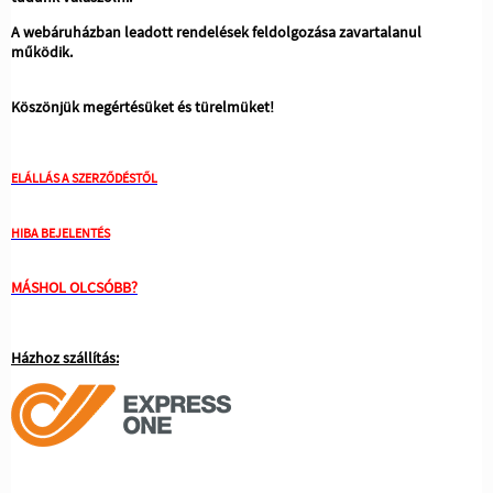
A webáruházban leadott rendelések feldolgozása zavartalanul
működik.
Köszönjük megértésüket és türelmüket!
ELÁLLÁS A SZERZŐDÉSTŐL
HIBA BEJELENTÉS
MÁSHOL OLCSÓBB?
Házhoz szállítás: