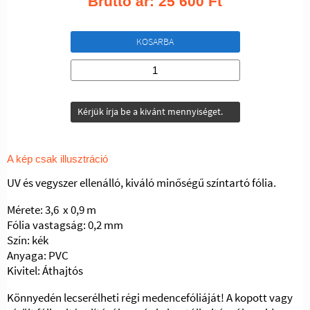
Bruttó ár:
25 600
Ft
KOSARBA
Kérjük írja be a kivánt mennyiséget.
A kép csak illusztráció
UV és vegyszer ellenálló, kiváló minőségű színtartó fólia.
Mérete: 3,6 x 0,9 m
Fólia vastagság: 0,2 mm
Szín: kék
Anyaga: PVC
Kivitel: Áthajtós
Könnyedén lecserélheti régi medencefóliáját! A kopott vagy