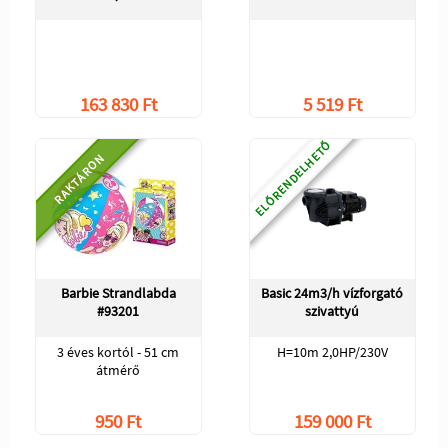
163 830 Ft
5 519 Ft
ELŐRENDELHETŐ
RAKTÁRON
Barbie Strandlabda
Basic 24m3/h vízforgató
#93201
szivattyú
3 éves kortól - 51 cm
H=10m 2,0HP/230V
átmérő
950 Ft
159 000 Ft