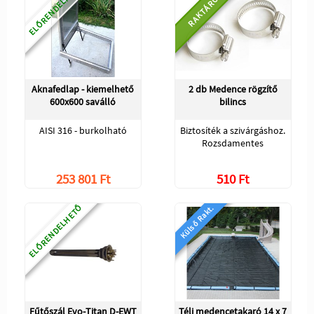
ELŐRENDELHETŐ
RAKTÁRON
Aknafedlap - kiemelhető
2 db Medence rögzítő
600x600 saválló
bilincs
AISI 316 - burkolható
Biztosíték a szivárgáshoz.
Rozsdamentes
253 801 Ft
510 Ft
ELŐRENDELHETŐ
Külső Rakt.
Fűtőszál Evo-Titan D-EWT
Téli medencetakaró 14 x 7