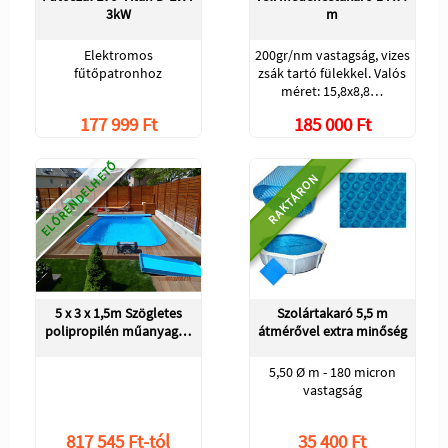
3kW
m
Elektromos
200gr/nm vastagság, vizes
fűtőpatronhoz
zsák tartó fülekkel. Valós
méret: 15,8x8,8…
177 999 Ft
185 000 Ft
ELŐRENDELHETŐ
RAKTÁRON
5 x 3 x 1,5m Szögletes
Szolártakaró 5,5 m
polipropilén műanyag…
átmérővel extra minőség
5,50 Ø m - 180 micron
vastagság
817 545 Ft-tól
35 400 Ft