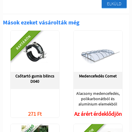
ELKÜLD
Mások ezeket vásárolták még
RAKTÁRON
Csőtartó gumis bilincs
Medencefedés Comet
D040
Alacsony medencefedés,
polikarbonátból és
alumínium elemekből
271 Ft
Az árért érdeklődjön