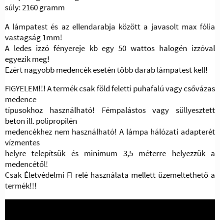
súly: 2160 gramm
A lámpatest és az ellendarabja között a javasolt max fólia
vastagság 1mm!
A ledes izzó fényereje kb egy 50 wattos halogén izzóval
egyezik meg!
Ezért nagyobb medencék esetén több darab lámpatest kell!
FIGYELEM!!! A termék csak föld feletti puhafalú vagy csővázas
medence
típusokhoz használható! Fémpalástos vagy süllyesztett
beton ill. polipropilén
medencékhez nem használható! A lámpa hálózati adapterét
vízmentes
helyre telepítsük és minimum 3,5 méterre helyezzük a
medencétől!
Csak Életvédelmi FI relé használata mellett üzemeltethető a
termék!!!