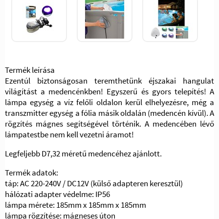
Termék leírása
Ezentúl biztonságosan teremthetünk éjszakai hangulat
világítást a medencénkben! Egyszerű és gyors telepítés! A
lámpa egység a víz felőli oldalon kerül elhelyezésre, még a
transzmitter egység a fólia másik oldalán (medencén kívül). A
rögzítés mágnes segítségével történik. A medencében lévő
lámpatestbe nem kell vezetni áramot!
Legfeljebb D7,32 méretű medencéhez ajánlott.
Termék adatok:
táp: AC 220-240V / DC12V (külső adapteren keresztül)
hálózati adapter védelme: IP56
lámpa mérete: 185mm x 185mm x 185mm
lámpa rögzítése: mágneses úton