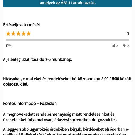
amelyek az ÁFA-t tartalmazzák.
Értékelje a termékét
0
0%
0
0
A jelenlegi szállítási idő 2-5 munkanap.
Hívásokat, e-maileket és rendeléseket hétköznapokon 8:00-16:00 között
dolgozzuk fel.
Fontos információ – Főszezon
A megnövekedett rendelésmennyiség miatt rendeléseinket és
üzeneteinket folyamatosan, érkezési sorrendben dolgozzuk fel.
A leggyorsabb ügyintézés érdekében kérjük, kérdéseiket elsősorban e-
mailben küldjék el részünkre, így pontosabban és visszakereshetően