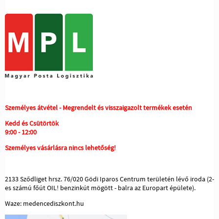
Személyes átvétel - Megrendelt és visszaigazolt termékek esetén
Kedd és Csütörtök
9:00 - 12:00
Személyes vásárlásra nincs lehetőség!
2133 Sződliget hrsz. 76/020 Gödi Iparos Centrum területén lévő iroda (2-
es számú főút OIL! benzinkút mögött - balra az Europart épülete).
Waze: medencediszkont.hu