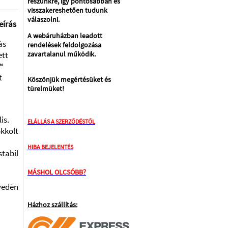
részünkre, így pontosabban és
visszakereshetően tudunk
válaszolni.
eírás
A webáruházban leadott
ás
rendelések feldolgozása
zavartalanul működik.
ett
™
t
Köszönjük megértésüket és
türelmüket!
is.
ELÁLLÁS A SZERZŐDÉSTŐL
kkolt
HIBA BEJELENTÉS
tabil
MÁSHOL OLCSÓBB?
yedén
Házhoz szállítás: