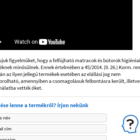
vjuk figyelmüket, hogy a felfújható matracok és bútorok higiénia
knek minősülnek. Ennek értelmében a 45/2014. (II. 26.) Korm. re
án az ilyen jellegű termékek esetében az elállási jog nem
orolható, amennyiben a csomagolásuk felbontásra került, illetve
álatba vették őket.
ése lenne a termékről? Írjon nekünk