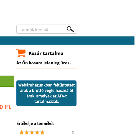
Kosár tartalma
Az Ön kosara jelenleg üres.
Webáruházunkban feltűntetett
árak a bruttó végfelhasználói
árak, amelyek az ÁFA-t
tartalmazzák.
0
Ft
Értékelje a termékét
1