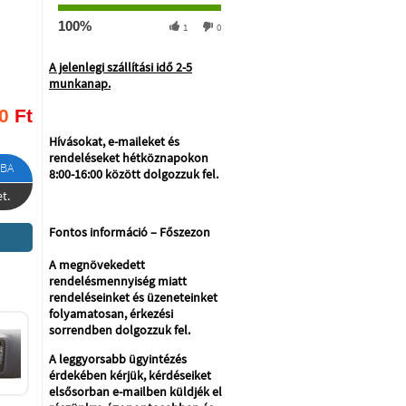
100%
1
0
A jelenlegi szállítási idő 2-5
munkanap.
0
Ft
Hívásokat, e-maileket és
rendeléseket hétköznapokon
BA
8:00-16:00 között dolgozzuk fel.
t.
Fontos információ – Főszezon
A megnövekedett
rendelésmennyiség miatt
rendeléseinket és üzeneteinket
folyamatosan, érkezési
sorrendben dolgozzuk fel.
A leggyorsabb ügyintézés
érdekében kérjük, kérdéseiket
elsősorban e-mailben küldjék el