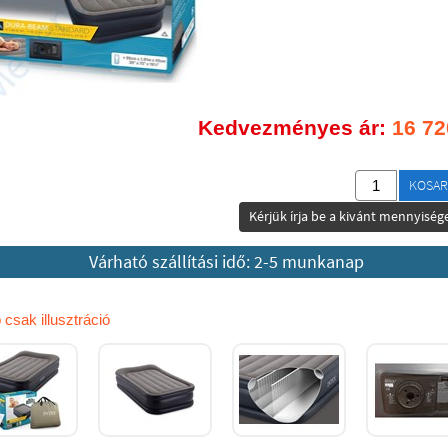
Kedvezményes ár:
16 72
KOSAR
Kérjük írja be a kivánt mennyisége
Várható szállítási idő: 2-5 munkanap
 csak illusztráció