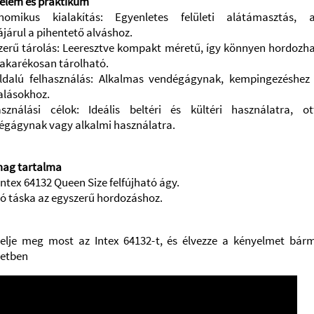
elem és praktikum
nomikus kialakítás: Egyenletes felületi alátámasztás, 
járul a pihentető alváshoz.
zerű tárolás: Leeresztve kompakt méretű, így könnyen hordozha
takarékosan tárolható.
ldalú felhasználás: Alkalmas vendégágynak, kempingezéshez
alásokhoz.
asználási célok: Ideális beltéri és kültéri használatra, ot
égágynak vagy alkalmi használatra.
ag tartalma
Intex 64132 Queen Size felfújható ágy.
ló táska az egyszerű hordozáshoz.
elje meg most az Intex 64132-t, és élvezze a kényelmet bárm
zetben