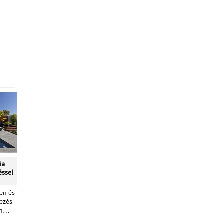
ia
éssel
en és
lezés
en…