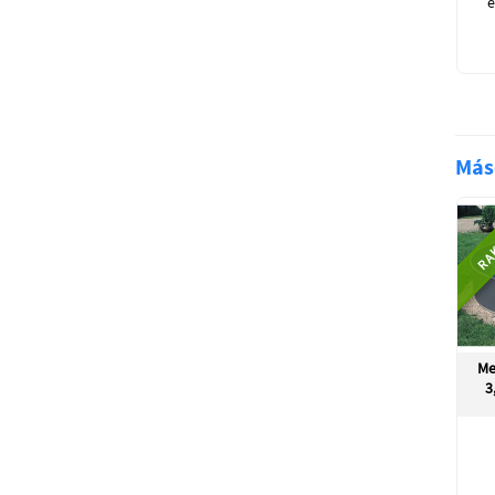
e
Más
RA
Me
3