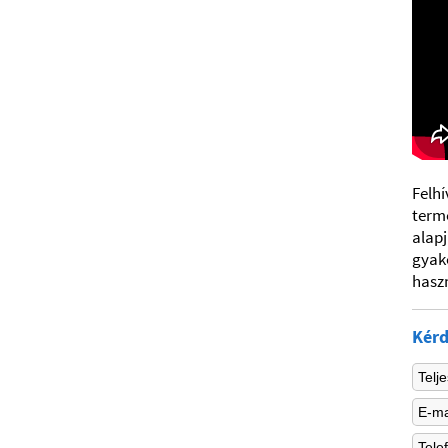
Felhí
termé
alapj
gyak
haszn
Kérd