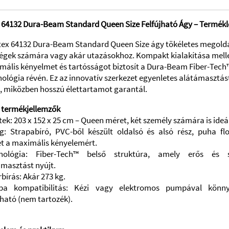
x 64132 Dura-Beam Standard Queen Size Felfújható Ágy – Termékl
ntex 64132 Dura-Beam Standard Queen Size ágy tökéletes megold
égek számára vagy akár utazásokhoz. Kompakt kialakítása mell
mális kényelmet és tartósságot biztosít a Dura-Beam Fiber-Tech
ológia révén. Ez az innovatív szerkezet egyenletes alátámasztás
, miközben hosszú élettartamot garantál.
 termékjellemzők
ek: 203 x 152 x 25 cm – Queen méret, két személy számára is ideál
g: Strapabíró, PVC-ből készült oldalsó és alsó rész, puha flo
et a maximális kényelemért.
nológia: Fiber-Tech™ belső struktúra, amely erős és s
ámasztást nyújt.
bírás: Akár 273 kg.
a kompatibilitás: Kézi vagy elektromos pumpával könn
jható (nem tartozék).