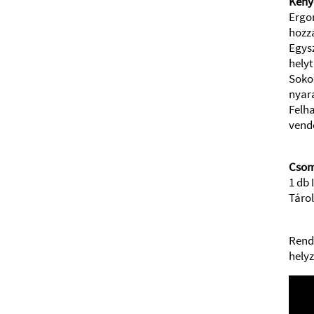
Kény
Ergo
hozzá
Egys
hely
Soko
nyar
Felh
vend
Csom
1 db 
Táro
Rend
hely