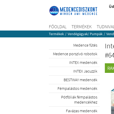
Üd
FŐOLDAL
TERMÉKEK
TUDNIVA
Termékek
/
Vendégágyak/ Pumpák
/
Vend
Int
Medence fűtés
#6
Medence porszívó robotok
INTEX medencék
RA
INTEX Jacuzzik
BESTWAY medencék
Fémpalástos medencék
Pótfóliák fémpalástos
medencékhez
Favázas medencék