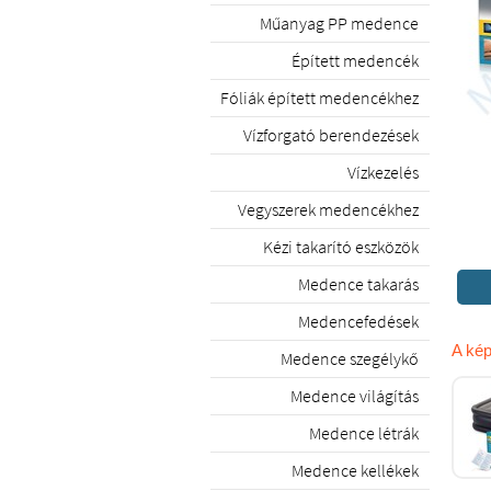
Műanyag PP medence
Épített medencék
Fóliák épített medencékhez
Vízforgató berendezések
Vízkezelés
Vegyszerek medencékhez
Kézi takarító eszközök
Medence takarás
Medencefedések
A kép
Medence szegélykő
Medence világítás
Medence létrák
Medence kellékek