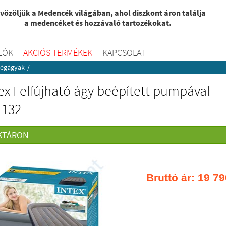
vözöljük a Medencék világában, ahol diszkont áron találja
a medencéket és hozzávaló tartozékokat.
LÓK
AKCIÓS TERMÉKEK
KAPCSOLAT
égágyak
/
ex Felfújható ágy beépített pumpával
4132
KTÁRON
Bruttó ár:
19 79