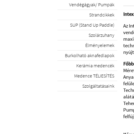
Vendégágyak/ Pumpák
Inte
Strandcikkek
SUP (Stand Up Paddle)
Az I
vend
Szolárzuhany
maxi
Élményelemek
techn
nyújt
Burkolható aknafedlapok
Főbb
Kerámia medencék
Méret
Medence TÉLIESÍTÉS
Anya
felül
Szolgáltatásaink
Tech
alát
Teher
Pump
felfú