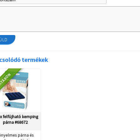
ÜLD
csolódó termékek
KTÁRON
x felfújható kemping
párna #68672
ényelmes párna és