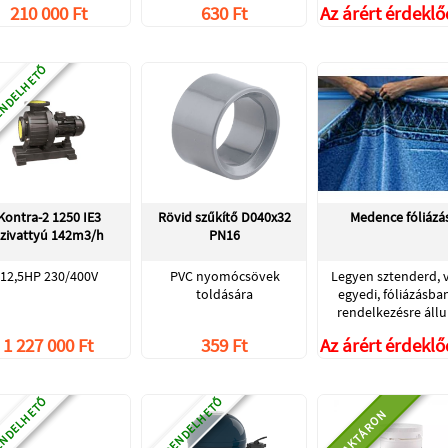
210 000 Ft
630 Ft
Az árért érdekl
NDELHETŐ
Kontra-2 1250 IE3
Rövid szűkítő D040x32
Medence fóliázá
zivattyú 142m3/h
PN16
12,5HP 230/400V
PVC nyomócsövek
Legyen sztenderd, 
toldására
egyedi, fóliázásban
rendelkezésre állu
1 227 000 Ft
359 Ft
Az árért érdekl
NDELHETŐ
ELŐRENDELHETŐ
RAKTÁRON