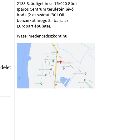
2133 Sződliget hrsz. 76/020 Gödi
Iparos Centrum területén lévő
iroda (2-es számú főút OIL!
benzinkút mögött - balra az
Europart épülete).
Waze: medencediszkont.hu
i
ndelet