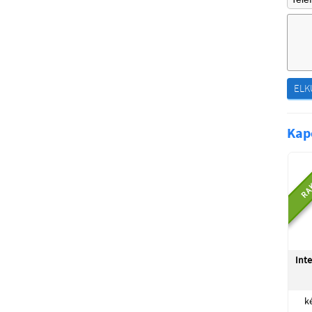
ELK
Kap
RA
Inte
k