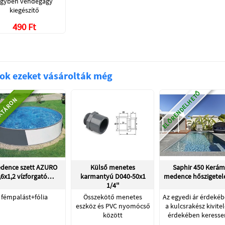
gyben vendégágy
kiegészítő
490 Ft
ok ezeket vásárolták még
ELŐRENDELHETŐ
KTÁRON
dence szett AZURO
Külső menetes
Saphir 450 Kerám
,6x1,2 vízforgató…
karmantyú D040-50x1
medence hőszigetel
1/4''
fémpalást+fólia
Összekötő menetes
Az egyedi ár érdekéb
eszköz és PVC nyomócső
a kulcsrakész kivite
között
érdekében keress