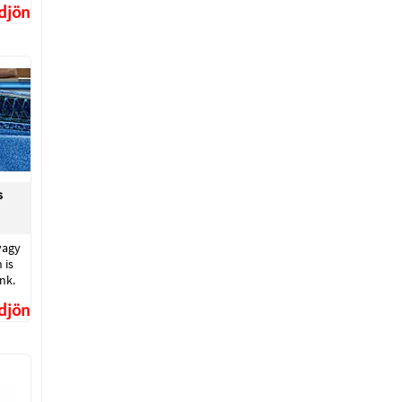
ődjön
s
vagy
 is
nk.
ődjön