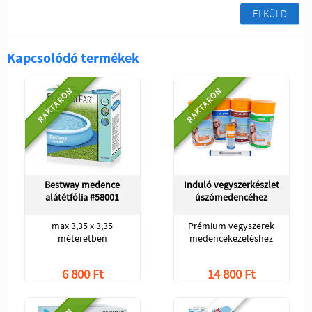
ELKÜLD
Kapcsolódó termékek
RAKTÁRON
RAKTÁRON
Bestway medence
Induló vegyszerkészlet
alátétfólia #58001
úszómedencéhez
max 3,35 x 3,35
Prémium vegyszerek
méteretben
medencekezeléshez
6 800 Ft
14 800 Ft