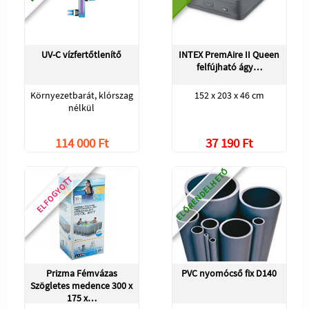
UV-C vízfertőtlenítő
INTEX PremAire II Queen
felfújható ágy…
Környezetbarát, klórszag
152 x 203 x 46 cm
nélkül
114 000 Ft
37 190 Ft
ELŐRENDELHETŐ
ELFOGYOTT
Prizma Fémvázas
PVC nyomócső fix D140
Szögletes medence 300 x
175 x…