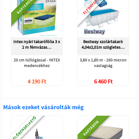
ELFOGYOTT
RAKTÁRON
Intex nyári takarófólia 3 x
Bestway szolártakaró
2 m fémvázas…
4,04x2,01m szögletes…
20 cm túllógással - INTEX
3,80 x 1,80 m - 160 micron
medencékhez
vastagság
4 190 Ft
6 460 Ft
Mások ezeket vásárolták még
ELŐRENDELHETŐ
RAKTÁRON