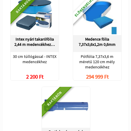
ELŐRENDELHETŐ
RAKTÁRON
Intex nyári takarófólia
Medence fólia
2,44 m medencékhez…
7,37x3,6x1,2m 0,6mm
30 cm túllógással - INTEX
Pótfólia 7,37x3,6 m
medencékhez
méretű 120 cm mély
medencékhez
2 200 Ft
294 999 Ft
RAKTÁRON