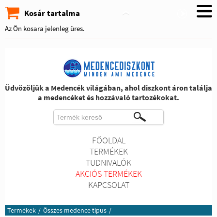
Kosár tartalma
Az Ön kosara jelenleg üres.
Üdvözöljük a Medencék világában, ahol diszkont áron találja
a medencéket és hozzávaló tartozékokat.
FŐOLDAL
TERMÉKEK
TUDNIVALÓK
AKCIÓS TERMÉKEK
KAPCSOLAT
Termékek
/
Összes medence típus
/