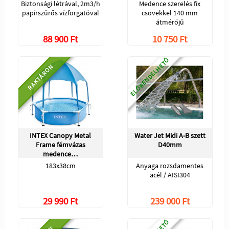
Biztonsági létrával, 2m3/h
Medence szerelés fix
papírszűrős vízforgatóval
csövekkel 140 mm
átmérőjű
88 900 Ft
10 750 Ft
ELŐRENDELHETŐ
RAKTÁRON
INTEX Canopy Metal
Water Jet Midi A-B szett
Frame fémvázas
D40mm
medence…
183x38cm
Anyaga rozsdamentes
acél / AISI304
29 990 Ft
239 000 Ft