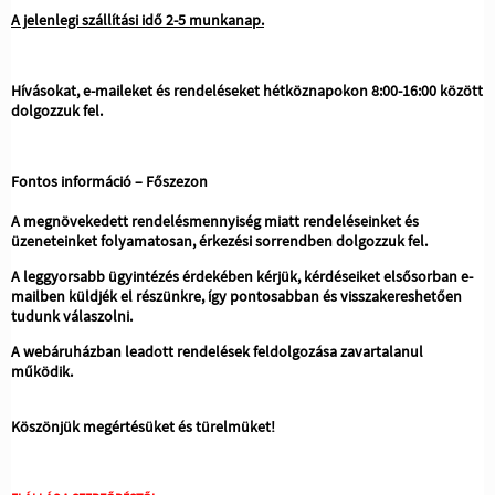
A jelenlegi szállítási idő 2-5 munkanap.
Hívásokat, e-maileket és rendeléseket hétköznapokon 8:00-16:00 között
dolgozzuk fel.
Fontos információ – Főszezon
A megnövekedett rendelésmennyiség miatt rendeléseinket és
üzeneteinket folyamatosan, érkezési sorrendben dolgozzuk fel.
A leggyorsabb ügyintézés érdekében kérjük, kérdéseiket elsősorban e-
mailben küldjék el részünkre, így pontosabban és visszakereshetően
tudunk válaszolni.
A webáruházban leadott rendelések feldolgozása zavartalanul
működik.
Köszönjük megértésüket és türelmüket!