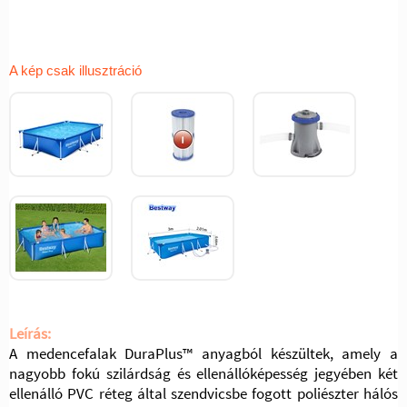
A kép csak illusztráció
Leírás:
A medencefalak DuraPlus™ anyagból készültek, amely a
nagyobb fokú szilárdság és ellenállóképesség jegyében két
ellenálló PVC réteg által szendvicsbe fogott poliészter hálós