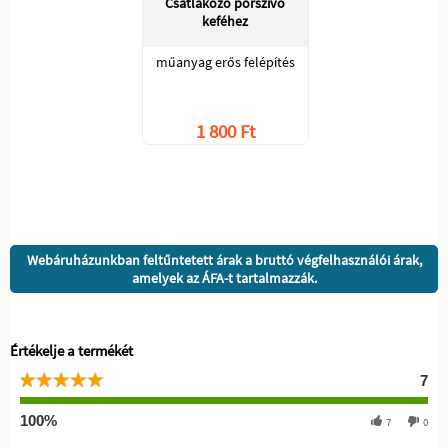
Csatlakozó porszívó
keféhez
műanyag erős felépítés
1 800 Ft
Webáruházunkban feltűntetett árak a bruttó végfelhasználói árak,
amelyek az ÁFA-t tartalmazzák.
Értékelje a termékét
7
100%
7
0