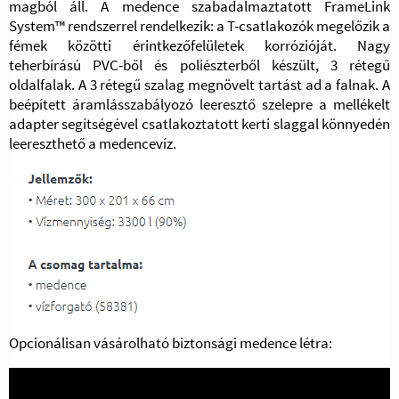
magból áll. A medence szabadalmaztatott FrameLink
System™ rendszerrel rendelkezik: a T-csatlakozók megelőzik a
fémek közötti érintkezőfelületek korrózióját. Nagy
teherbírású PVC-ből és poliészterből készült, 3 rétegű
oldalfalak. A 3 rétegű szalag megnövelt tartást ad a falnak. A
beépített áramlásszabályozó leeresztő szelepre a mellékelt
adapter segítségével csatlakoztatott kerti slaggal könnyedén
leereszthető a medencevíz.
Opcionálisan vásárolható biztonsági medence létra: