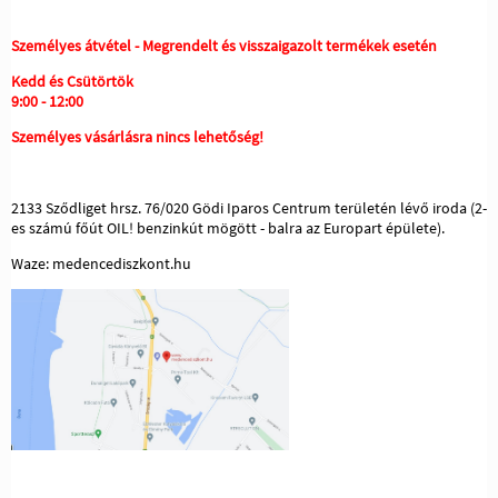
Személyes átvétel - Megrendelt és visszaigazolt termékek esetén
Kedd és Csütörtök
9:00 - 12:00
Személyes vásárlásra nincs lehetőség!
2133 Sződliget hrsz. 76/020 Gödi Iparos Centrum területén lévő iroda (2-
es számú főút OIL! benzinkút mögött - balra az Europart épülete).
Waze: medencediszkont.hu