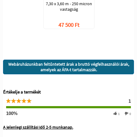
7,30 x 3,60 m - 250 micron
vastagság
47 500 Ft
Webáruházunkban feltűntetett árak a bruttó végfelhasználói árak,
amelyek az ÁFA-t tartalmazzák.
Értékelje a termékét
1
100%
1
0
A jelenlegi szállítási idő 2-5 munkanap.