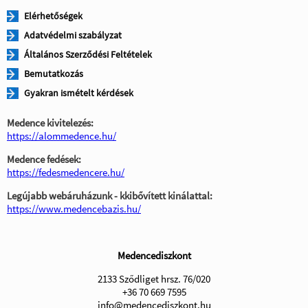
Elérhetőségek
Adatvédelmi szabályzat
Általános Szerződési Feltételek
Bemutatkozás
Gyakran ismételt kérdések
Medence kivitelezés:
https://alommedence.hu/
Medence fedések:
https://fedesmedencere.hu/
Legújabb webáruházunk - kkibővített kinálattal:
https://www.medencebazis.hu/
Medencediszkont
2133 Sződliget hrsz. 76/020
+36 70 669 7595
info@medencediszkont.hu