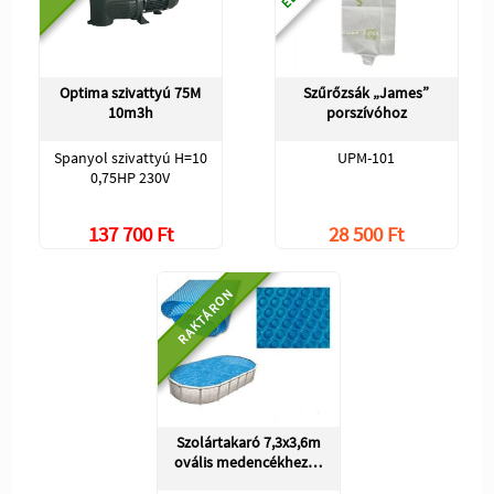
Optima szivattyú 75M
Szűrőzsák „James”
10m3h
porszívóhoz
Spanyol szivattyú H=10
UPM-101
0,75HP 230V
137 700 Ft
28 500 Ft
RAKTÁRON
Szolártakaró 7,3x3,6m
ovális medencékhez…