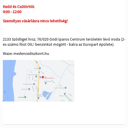
Kedd és Csütörtök
9:00 - 12:00
Személyes vásárlásra nincs lehetőség!
2133 Sződliget hrsz. 76/020 Gödi Iparos Centrum területén lévő iroda (2-
es számú főút OIL! benzinkút mögött - balra az Europart épülete).
Waze: medencediszkont.hu