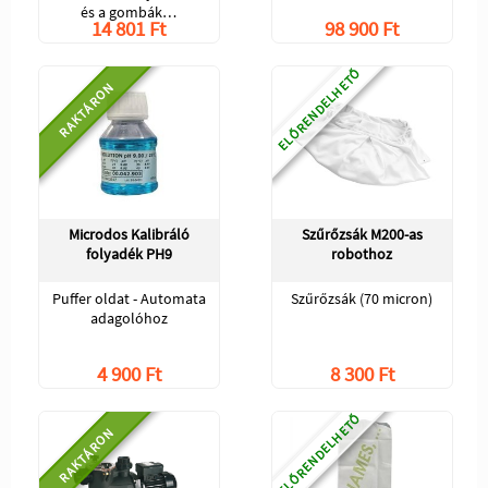
és a gombák…
14 801 Ft
98 900 Ft
ELŐRENDELHETŐ
RAKTÁRON
Microdos Kalibráló
Szűrőzsák M200-as
folyadék PH9
robothoz
Puffer oldat - Automata
Szűrőzsák (70 micron)
adagolóhoz
4 900 Ft
8 300 Ft
ELŐRENDELHETŐ
RAKTÁRON