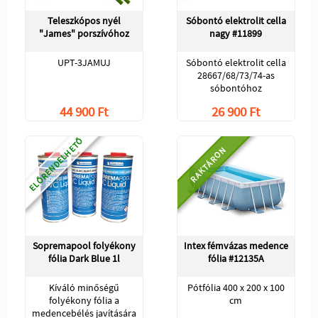
Teleszkópos nyél
Sóbontó elektrolit cella
"James" porszívóhoz
nagy #11899
UPT-3JAMUJ
Sóbontó elektrolit cella
28667/68/73/74-as
sóbontóhoz
44 900 Ft
26 900 Ft
ELŐRENDELHETŐ
RAKTÁRON
Sopremapool folyékony
Intex fémvázas medence
fólia Dark Blue 1l
fólia #12135A
Kíváló minőségű
Pótfólia 400 x 200 x 100
folyékony fólia a
cm
medencebélés javítására