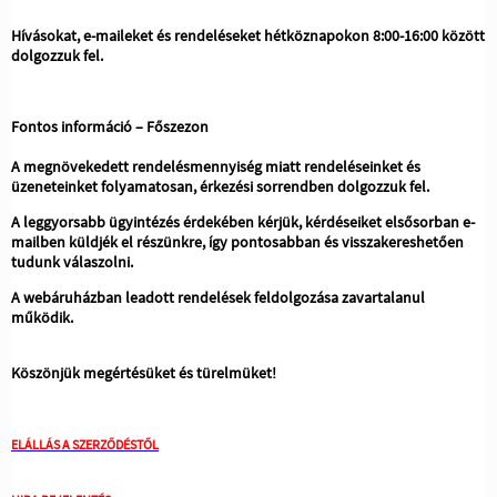
Hívásokat, e-maileket és rendeléseket hétköznapokon 8:00-16:00 között
dolgozzuk fel.
Fontos információ – Főszezon
A megnövekedett rendelésmennyiség miatt rendeléseinket és
üzeneteinket folyamatosan, érkezési sorrendben dolgozzuk fel.
A leggyorsabb ügyintézés érdekében kérjük, kérdéseiket elsősorban e-
mailben küldjék el részünkre, így pontosabban és visszakereshetően
tudunk válaszolni.
A webáruházban leadott rendelések feldolgozása zavartalanul
működik.
Köszönjük megértésüket és türelmüket!
ELÁLLÁS A SZERZŐDÉSTŐL