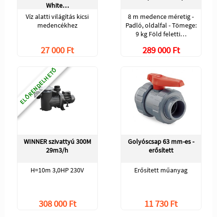
White…
Víz alatti világítás kicsi
8 m medence méretig -
medencékhez
Padló, oldalfal - Tömege:
9 kg Föld feletti…
27 000 Ft
289 000 Ft
ELŐRENDELHETŐ
WINNER szivattyú 300M
Golyóscsap 63 mm-es -
29m3/h
erősített
H=10m 3,0HP 230V
Erősített műanyag
308 000 Ft
11 730 Ft