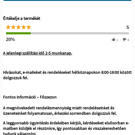
Értékelje a termékét
5
20%
1
4
A jelenlegi szállítási idő 2-5 munkanap.
Hívásokat, e-maileket és rendeléseket hétköznapokon 8:00-16:00 között
dolgozzuk fel.
Fontos információ – Főszezon
A megnövekedett rendelésmennyiség miatt rendeléseinket és
üzeneteinket folyamatosan, érkezési sorrendben dolgozzuk fel.
A leggyorsabb ügyintézés érdekében kérjük, kérdéseiket elsősorban e-
mailben küldjék el részünkre, így pontosabban és visszakereshetően
tudunk válaszolni.