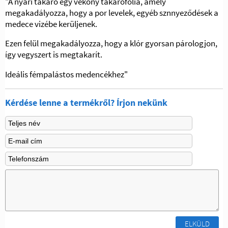
"A nyári takaró egy vékony takarófólia, amely
megakadályozza, hogy a por levelek, egyéb sznnyeződések a
medece vizébe kerüljenek.
Ezen felül megakadályozza, hogy a klór gyorsan párologjon,
így vegyszert is megtakarít.
Ideális fémpalástos medencékhez"
Kérdése lenne a termékről? Írjon nekünk
ELKÜLD