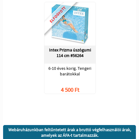
ELFOGYOTT
Intex Prizma úszógumi
114 cm #56264
6-10 éves korig. Tengeri
barátokkal
4 500 Ft
Webáruházunkban feltűntetett árak a bruttó végfelhasználói árak,
amelyek az ÁFA-t tartalmazzák.