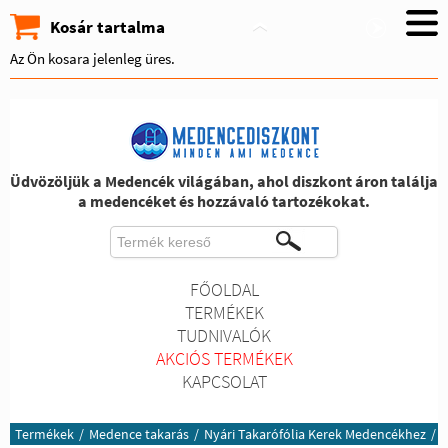
Kosár tartalma
Az Ön kosara jelenleg üres.
Üdvözöljük a Medencék világában, ahol diszkont áron találja
a medencéket és hozzávaló tartozékokat.
FŐOLDAL
TERMÉKEK
TUDNIVALÓK
AKCIÓS TERMÉKEK
KAPCSOLAT
Termékek
/
Medence takarás
/
Nyári Takarófólia Kerek Medencékhez
/