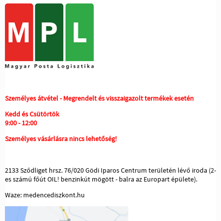
Személyes átvétel - Megrendelt és visszaigazolt termékek esetén
Kedd és Csütörtök
9:00 - 12:00
Személyes vásárlásra nincs lehetőség!
2133 Sződliget hrsz. 76/020 Gödi Iparos Centrum területén lévő iroda (2-
es számú főút OIL! benzinkút mögött - balra az Europart épülete).
Waze: medencediszkont.hu