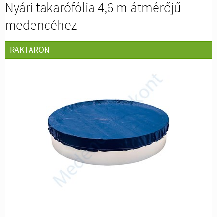
Nyári takarófólia 4,6 m átmérőjű
medencéhez
RAKTÁRON