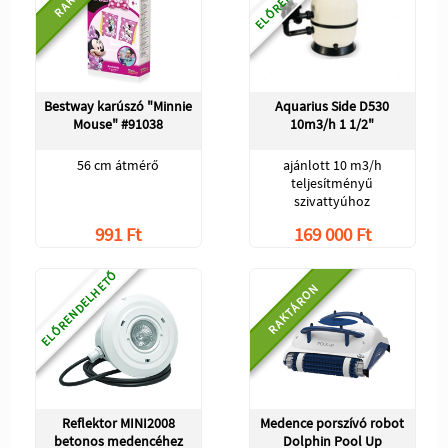
Bestway karúszó "Minnie
Aquarius Side D530
Mouse" #91038
10m3/h 1 1/2"
56 cm átmérő
ajánlott 10 m3/h
teljesítményű
szivattyúhoz
991 Ft
169 000 Ft
ELŐRENDELHETŐ
RAKTÁRON
Reflektor MINI2008
Medence porszívó robot
betonos medencéhez
Dolphin Pool Up