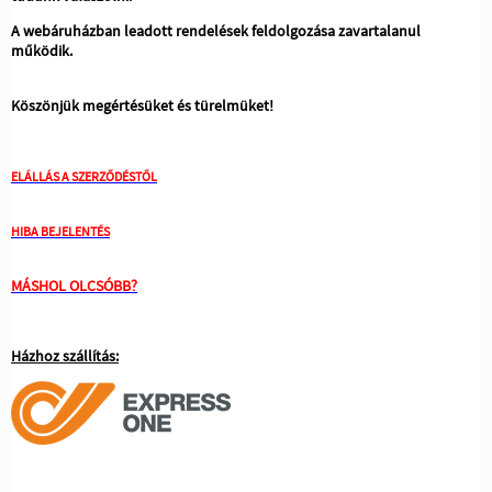
A webáruházban leadott rendelések feldolgozása zavartalanul
működik.
Köszönjük megértésüket és türelmüket!
ELÁLLÁS A SZERZŐDÉSTŐL
HIBA BEJELENTÉS
MÁSHOL OLCSÓBB?
Házhoz szállítás: