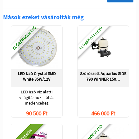
Mások ezeket vásárolták még
ELŐRENDELHETŐ
ELŐRENDELHETŐ
LED izzó Crystal SMD
Szűrőszett Aquarius SIDE
White 35W/12V
790 WINNER 150…
LED izzó víz alatti
világításhoz - fóliás
medencéhez
90 500 Ft
466 000 Ft
ELŐRENDELHETŐ
RAKTÁRON