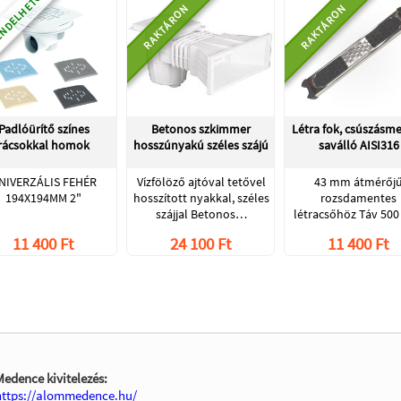
NDELHETŐ
RAKTÁRON
RAKTÁRON
Padlóürítő színes
Betonos szkimmer
Létra fok, csúszásm
rácsokkal homok
hosszúnyakú széles szájú
saválló AISI316
NIVERZÁLIS FEHÉR
Vízfölöző ajtóval tetővel
43 mm átmérőj
194X194MM 2"
hosszított nyakkal, széles
rozsdamentes
szájjal Betonos…
létracsőhöz Táv 50
11 400 Ft
24 100 Ft
11 400 Ft
Medence kivitelezés:
https://alommedence.hu/