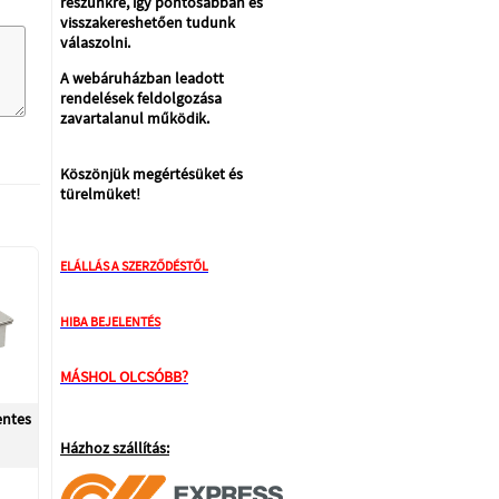
részünkre, így pontosabban és
visszakereshetően tudunk
válaszolni.
A webáruházban leadott
rendelések feldolgozása
zavartalanul működik.
Köszönjük megértésüket és
türelmüket!
ELÁLLÁS A SZERZŐDÉSTŐL
HIBA BEJELENTÉS
MÁSHOL OLCSÓBB?
entes
Házhoz szállítás: