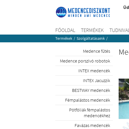
Üd
FŐOLDAL
TERMÉKEK
TUDNIVA
Termékek
/
Szolgáltatásaink
/
Me
Medence fűtés
Medence porszívó robotok
INTEX medencék
INTEX Jacuzzik
BESTWAY medencék
Fémpalástos medencék
Pótfóliák fémpalástos
medencékhez
Favázas medencék