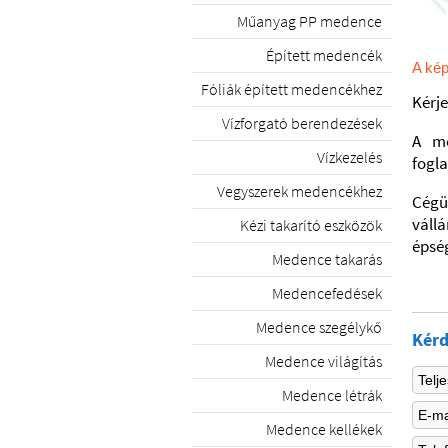
Műanyag PP medence
Épített medencék
A kép
Fóliák épített medencékhez
Kérje
Vízforgató berendezések
A me
Vízkezelés
fogla
Vegyszerek medencékhez
Cégü
váll
Kézi takarító eszközök
épsé
Medence takarás
Medencefedések
Medence szegélykő
Kérd
Medence világítás
Medence létrák
Medence kellékek