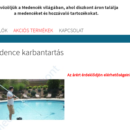
vözöljük a Medencék világában, ahol diszkont áron találja
a medencéket és hozzávaló tartozékokat.
LÓK
AKCIÓS TERMÉKEK
KAPCSOLAT
dence karbantartás
Az árért érdeklődjön elérhetőségei