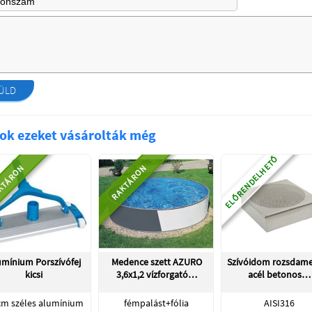
ÜLD
ok ezeket vásárolták még
ELŐRENDELHETŐ
KTÁRON
RAKTÁRON
umínium Porszívófej
Medence szett AZURO
Szívóidom rozsdam
kicsi
3,6x1,2 vízforgató…
acél betonos…
cm széles alumínium
fémpalást+fólia
AISI316