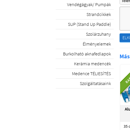
Vendégágyak/ Pumpák
Strandcikkek
SUP (Stand Up Paddle)
Szolárzuhany
ELK
Élményelemek
Burkolható aknafedlapok
Más
Kerámia medencék
RA
Medence TÉLIESÍTÉS
Szolgáltatásaink
Al
35 