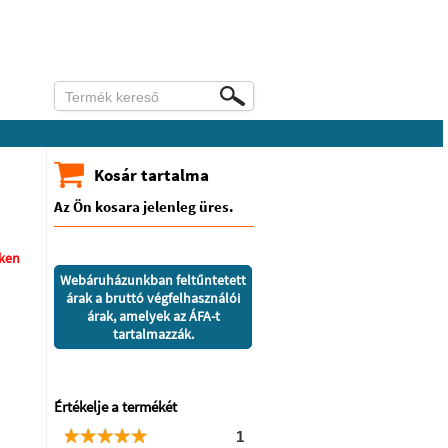
Kosár tartalma
Az Ön kosara jelenleg üres.
nken
Webáruházunkban feltűntetett
árak a bruttó végfelhasználói
árak, amelyek az ÁFA-t
tartalmazzák.
Értékelje a termékét
1