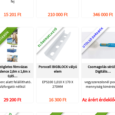
fej
15 201 Ft
210 000 Ft
346 000 Ft
UTOLSÓ DARABOK
ELŐRENDELHETŐ
KTÁRON
zögletes fémvázas
Porocell BIGBLOCK vályú
Csomagolás sérült
ence 2,6m x 1,6m x
elem
Digitális…
0,65…
erc alatt felállítható.
EPS100 1,010 X 170 X
vegyszerezésnél po
Vízforgató nélkül
270MM
mennyiség kimérés
29 200 Ft
16 300 Ft
Az árért érdekl