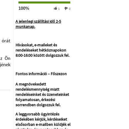
100%
1
0
A jelenlegi szállítási idő 2-5
munkanap.
 órát
Hívásokat, e-maileket és
rendeléseket hétköznapokon
8:00-16:00 között dolgozzuk fel.
az Ön
jének
Fontos információ – Főszezon
A megnövekedett
rendelésmennyiség miatt
rendeléseinket és üzeneteinket
folyamatosan, érkezési
sorrendben dolgozzuk fel.
A leggyorsabb ügyintézés
érdekében kérjük, kérdéseiket
elsősorban e-mailben küldjék el