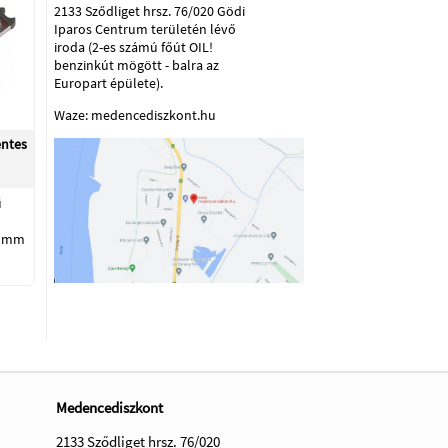
2133 Sződliget hrsz. 76/020 Gödi
Iparos Centrum területén lévő
iroda (2-es számú főút OIL!
benzinkút mögött - balra az
Europart épülete).
Waze: medencediszkont.hu
entes
ű
0 mm
Medencediszkont
2133 Sződliget hrsz. 76/020