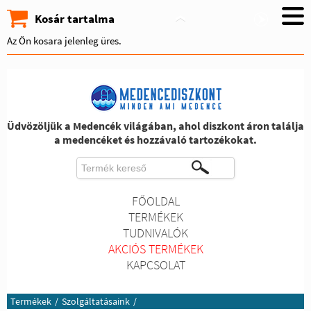
Kosár tartalma
Az Ön kosara jelenleg üres.
Üdvözöljük a Medencék világában, ahol diszkont áron találja
a medencéket és hozzávaló tartozékokat.
FŐOLDAL
TERMÉKEK
TUDNIVALÓK
AKCIÓS TERMÉKEK
KAPCSOLAT
Termékek
/
Szolgáltatásaink
/