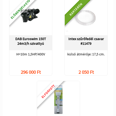
ELŐRENDELHETŐ
RAKTÁRON
DAB Euroswim 150T
Intex szűrőfedél csavar
24m3/h szivattyú
#11479
H=10m 1,5HP/400V
külső átmérője: 17,5 cm.
296 000 Ft
2 050 Ft
ELFOGYOTT