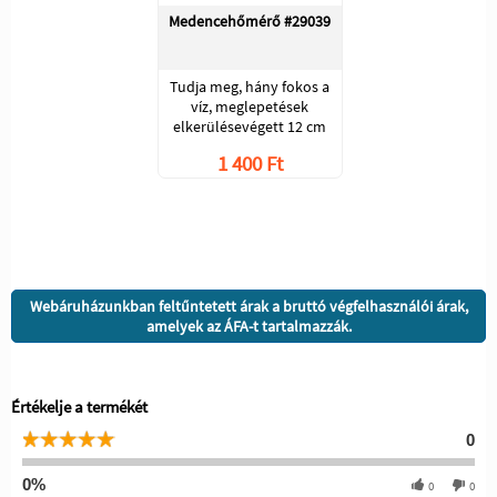
Medencehőmérő #29039
Tudja meg, hány fokos a
víz, meglepetések
elkerülésevégett 12 cm
1 400 Ft
Webáruházunkban feltűntetett árak a bruttó végfelhasználói árak,
amelyek az ÁFA-t tartalmazzák.
Értékelje a termékét
0
0%
0
0