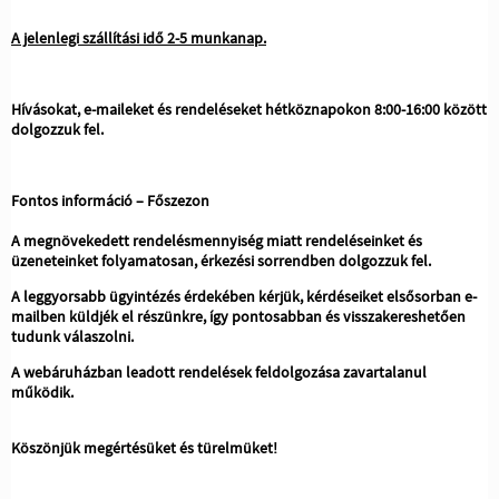
A jelenlegi szállítási idő 2-5 munkanap.
Hívásokat, e-maileket és rendeléseket hétköznapokon 8:00-16:00 között
dolgozzuk fel.
Fontos információ – Főszezon
A megnövekedett rendelésmennyiség miatt rendeléseinket és
üzeneteinket folyamatosan, érkezési sorrendben dolgozzuk fel.
A leggyorsabb ügyintézés érdekében kérjük, kérdéseiket elsősorban e-
mailben küldjék el részünkre, így pontosabban és visszakereshetően
tudunk válaszolni.
A webáruházban leadott rendelések feldolgozása zavartalanul
működik.
Köszönjük megértésüket és türelmüket!