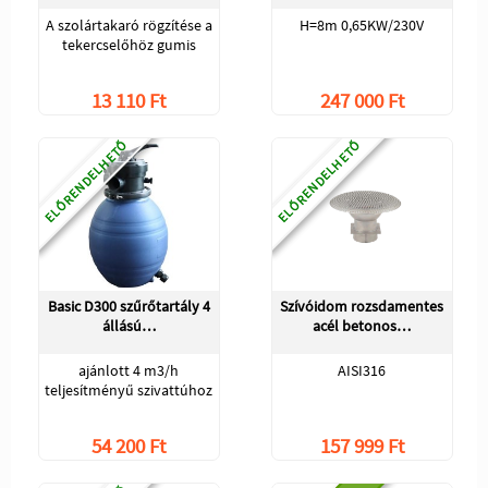
A szolártakaró rögzítése a
H=8m 0,65KW/230V
tekercselőhöz gumis
13 110 Ft
247 000 Ft
ELŐRENDELHETŐ
ELŐRENDELHETŐ
Basic D300 szűrőtartály 4
Szívóidom rozsdamentes
állású…
acél betonos…
ajánlott 4 m3/h
AISI316
teljesítményű szivattúhoz
54 200 Ft
157 999 Ft