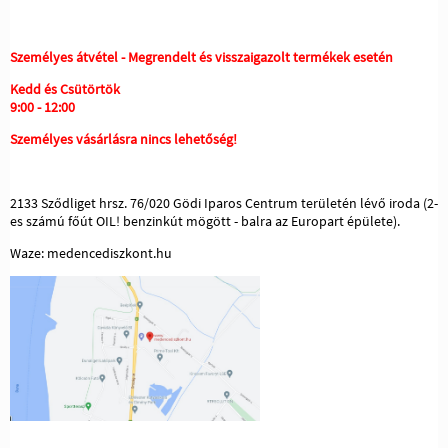
Személyes átvétel - Megrendelt és visszaigazolt termékek esetén
Kedd és Csütörtök
9:00 - 12:00
Személyes vásárlásra nincs lehetőség!
2133 Sződliget hrsz. 76/020 Gödi Iparos Centrum területén lévő iroda (2-
es számú főút OIL! benzinkút mögött - balra az Europart épülete).
Waze: medencediszkont.hu