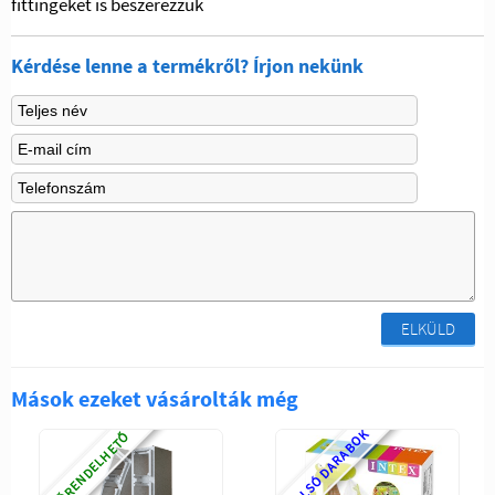
fittingeket is beszerezzük
Kérdése lenne a termékről? Írjon nekünk
ELKÜLD
Mások ezeket vásárolták még
UTOLSÓ DARABOK
ELŐRENDELHETŐ