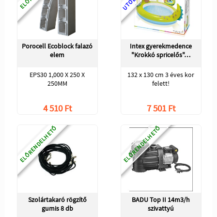
Porocell Ecoblock falazó
Intex gyerekmedence
elem
"Krokkó spricelős"…
EPS30 1,000 X 250 X
132 x 130 cm 3 éves kor
250MM
felett!
4 510 Ft
7 501 Ft
ELŐRENDELHETŐ
ELŐRENDELHETŐ
Szolártakaró rögzítő
BADU Top II 14m3/h
gumis 8 db
szivattyú