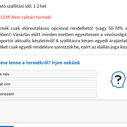
tó szállítási idő: 1-2 hét
ELEM! Nem raktári termék!
rmék csak előreutalásos opcióval rendelhető! (vagy 50-70% e
nében!) Vásárlás előtt minden esetben egyeztessen a vevőszolgál
portőr aktuális készletéről! A szállításra kérjen egyedi árajánla
ket csak egyedi rendelésre szerezzük be, ezért az elállás joga kiz
ése lenne a termékről? Írjon nekünk