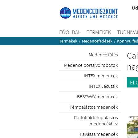
Üd
FŐOLDAL
TERMÉKEK
TUDNIVA
Termékek
/
Medencefedések
/
Könnyű fed
Cab
Medence fűtés
nag
Medence porszívó robotok
INTEX medencék
EL
INTEX Jacuzzik
BESTWAY medencék
Fémpalástos medencék
Pótfóliák fémpalástos
medencékhez
Favázas medencék