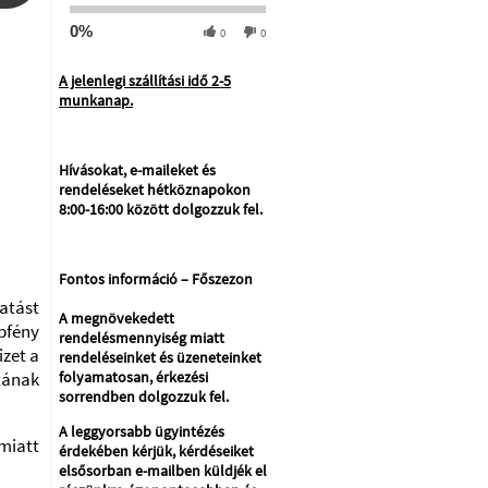
0%
0
0
A jelenlegi szállítási idő 2-5
munkanap.
Hívásokat, e-maileket és
rendeléseket hétköznapokon
8:00-16:00 között dolgozzuk fel.
Fontos információ – Főszezon
atást
A megnövekedett
pfény
rendelésmennyiség miatt
izet a
rendeléseinket és üzeneteinket
tának
folyamatosan, érkezési
sorrendben dolgozzuk fel.
A leggyorsabb ügyintézés
miatt
érdekében kérjük, kérdéseiket
elsősorban e-mailben küldjék el