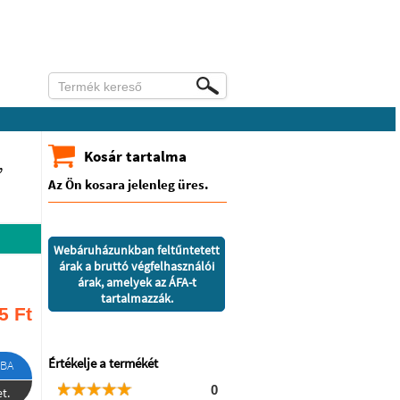
,
Kosár tartalma
Az Ön kosara jelenleg üres.
Webáruházunkban feltűntetett
árak a bruttó végfelhasználói
árak, amelyek az ÁFA-t
tartalmazzák.
5
Ft
Értékelje a termékét
BA
0
t.