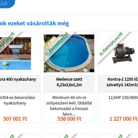
ÜLD
ok ezeket vásárolták még
NDELHETŐ
ELŐRENDELHETŐ
ELŐRENDELHETŐ
bra 400 nyakzuhany
Medence szett
Kontra-2 1250 IE
6,23x3,6x1,2m
szivattyú 142m3
SI304-es besorolású
Minimum 60 cm-re
12,5HP 230/400
nyakzuhany
süllyeszteni kell. Oldalfal
betonozást a hosszú
falon…
507 001 Ft
538 000 Ft
1 227 000 Ft