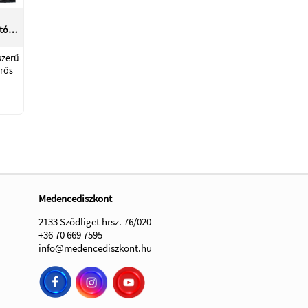
ató…
szerű
rős
Medencediszkont
2133 Sződliget hrsz. 76/020
+36 70 669 7595
info@medencediszkont.hu