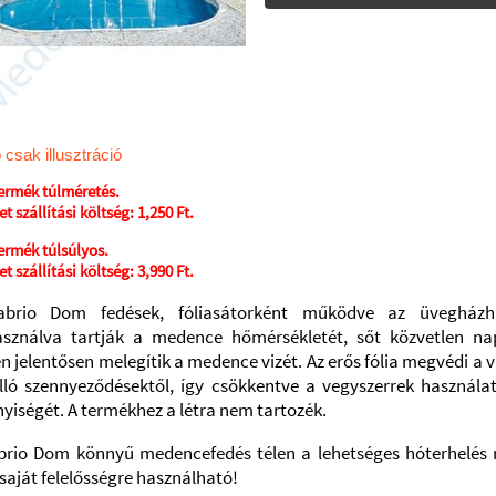
 csak illusztráció
termék túlméretés.
t szállítási költség:
1,250 Ft.
termék túlsúlyos.
t szállítási költség:
3,990 Ft.
brio Dom fedések, fóliasátorként működve az üvegházh
asználva tartják a medence hőmérsékletét, sőt közvetlen na
n jelentősen melegítik a medence vizét. Az erős fólia megvédi a v
lló szennyeződésektől, így csökkentve a vegyszerrek használa
iségét. A termékhez a létra nem tartozék.
brio Dom könnyű medencefedés télen a lehetséges hóterhelés 
saját felelősségre használható!