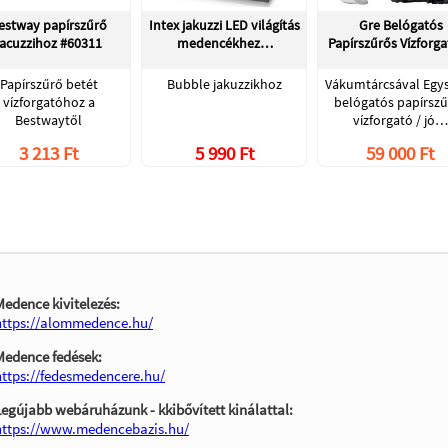
estway papírszűrő
Intex jakuzzi LED világítás
Gre Belógatós
jacuzzihoz #60311
medencékhez…
Papírszűrős Vízforg
Papírszűrő betét
Bubble jakuzzikhoz
Vákumtárcsával Egy
vízforgatóhoz a
belógatós papírszű
Bestwaytől
vízforgató / jó…
3 213 Ft
5 990 Ft
59 000 Ft
Medence kivitelezés:
https://alommedence.hu/
Medence fedések:
https://fedesmedencere.hu/
Legújabb webáruházunk - kkibővített kinálattal:
https://www.medencebazis.hu/