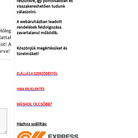
részünkre, így pontosabban és
visszakereshetően tudunk
válaszolni.
A webáruházban leadott
rendelések feldolgozása
lőleg
zavartalanul működik.
attal
tot! A
Köszönjük megértésüket és
árva!
türelmüket!
ELÁLLÁS A SZERZŐDÉSTŐL
HIBA BEJELENTÉS
MÁSHOL OLCSÓBB?
Házhoz szállítás: