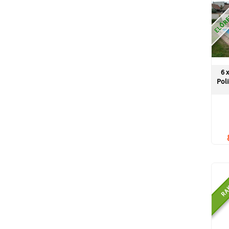
ELŐRE
6 
Pol
RA