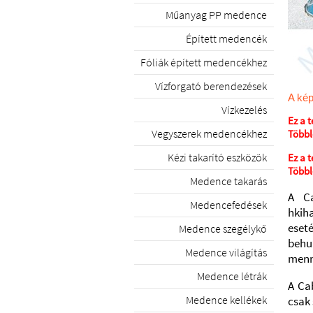
Műanyag PP medence
Épített medencék
Fóliák épített medencékhez
Vízforgató berendezések
A kép
Vízkezelés
Ez a 
Vegyszerek medencékhez
Többle
Kézi takarító eszközök
Ez a 
Többle
Medence takarás
A Ca
Medencefedések
hkih
eseté
Medence szegélykő
behu
Medence világítás
menny
Medence létrák
A Ca
Medence kellékek
csak 