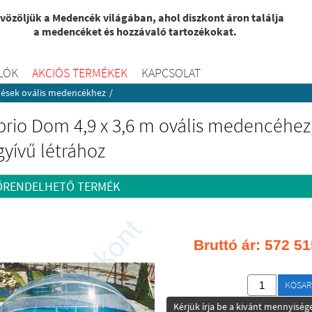
vözöljük a Medencék világában, ahol diszkont áron találja
a medencéket és hozzávaló tartozékokat.
LÓK
AKCIÓS TERMÉKEK
KAPCSOLAT
ések ovális medencékhez
/
rio Dom 4,9 x 3,6 m ovális medencéhez
yívű létrához
ŐRENDELHETŐ TERMÉK
Bruttó ár:
572 51
KOSAR
Kérjük írja be a kivánt mennyisége