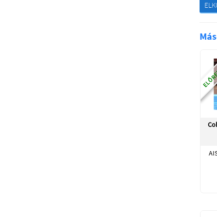
ELK
Más
ELŐRE
Co
AI