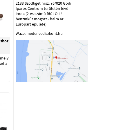
2133 Sződliget hrsz. 76/020 Gödi
Iparos Centrum területén lévő
iroda (2-es számú főút OIL!
benzinkút mögött - balra az
Europart épülete).
Waze: medencediszkont.hu
ushoz
amely
zét a