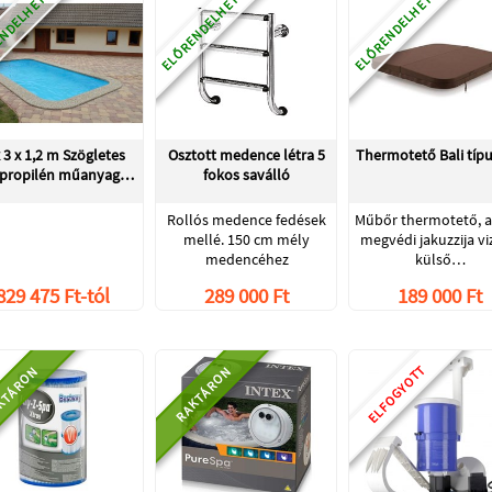
NDELHETŐ
ELŐRENDELHETŐ
ELŐRENDELHETŐ
x 3 x 1,2 m Szögletes
Osztott medence létra 5
Thermotető Bali típ
ipropilén műanyag…
fokos saválló
Rollós medence fedések
Műbőr thermotető, 
mellé. 150 cm mély
megvédi jakuzzija vi
medencéhez
külső…
829 475 Ft-tól
289 000 Ft
189 000 Ft
ELFOGYOTT
KTÁRON
RAKTÁRON