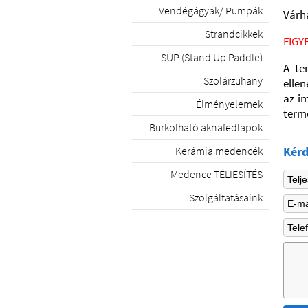
Vendégágyak/ Pumpák
Várha
Strandcikkek
FIGY
SUP (Stand Up Paddle)
A te
Szolárzuhany
elle
az im
Élményelemek
termé
Burkolható aknafedlapok
Kérd
Kerámia medencék
Medence TÉLIESÍTÉS
Szolgáltatásaink