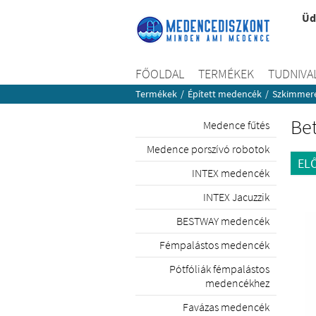
Üd
FŐOLDAL
TERMÉKEK
TUDNIVA
Termékek
/
Épített medencék
/
Szkimmer
Be
Medence fűtés
Medence porszívó robotok
EL
INTEX medencék
INTEX Jacuzzik
BESTWAY medencék
Fémpalástos medencék
Pótfóliák fémpalástos
medencékhez
Favázas medencék