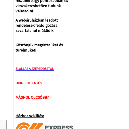
részünkre, így pontosabban és
visszakereshetően tudunk
válaszolni.
A webáruházban leadott
rendelések feldolgozása
zavartalanul működik.
Köszönjük megértésüket és
türelmüket!
ELÁLLÁS A SZERZŐDÉSTŐL
HIBA BEJELENTÉS
MÁSHOL OLCSÓBB?
Házhoz szállítás: