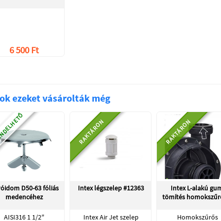
6 500 Ft
ok ezeket vásárolták még
NDELHETŐ
RAKTÁRON
RAKTÁRON
vóidom D50-63 fóliás
Intex légszelep #12363
Intex L-alakú gu
medencéhez
tömítés homokszű
AISI316 1 1/2″
Intex Air Jet szelep
Homokszűrős