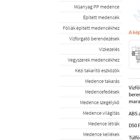
Műanyag PP medence
Épített medencék
Fóliák épített medencékhez
A kép
Vízforgató berendezések
Vízkezelés
Vegyszerek medencékhez
Kézi takarító eszközök
Medence takarás
Vízfö
Medencefedések
bere
mar
Medence szegélykő
Medence világítás
ABS 
Medence létrák
D50 
Medence kellékek
Túlfó