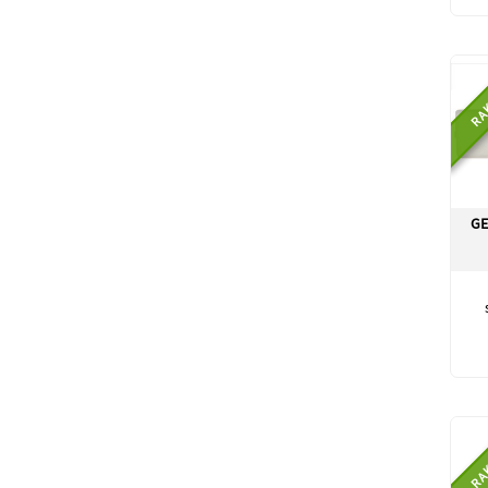
RA
GE
RA