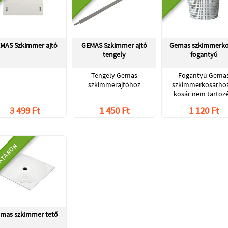
MAS Szkimmer ajtó
GEMAS Szkimmer ajtó
Gemas szkimmerko
tengely
fogantyú
Tengely Gemas
Fogantyú Gema
szkimmerajtóhoz
szkimmerkosárhoz
kosár nem tartozé
3 499 Ft
1 450 Ft
1 120 Ft
KTÁRON
mas szkimmer tető