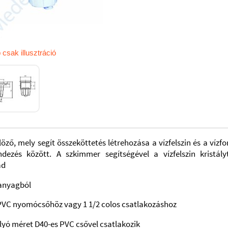
 csak illusztráció
löző, mely segít összeköttetés létrehozása a vízfelszin és a vízf
ndezés között.
A szkimmer segítségével a vízfelszin kristályt
ad
anyagból
PVC nyomócsőhöz vagy 1 1/2 colos csatlakozáshoz
lyó méret D40-es PVC csővel csatlakozik