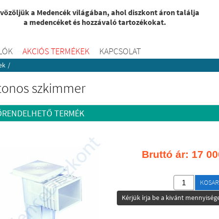
vözöljük a Medencék világában, ahol diszkont áron találja
a medencéket és hozzávaló tartozékokat.
LÓK
AKCIÓS TERMÉKEK
KAPCSOLAT
ek
/
tonos szkimmer
ŐRENDELHETŐ TERMÉK
Bruttó ár:
17 00
KOSAR
Kérjük írja be a kivánt mennyisége