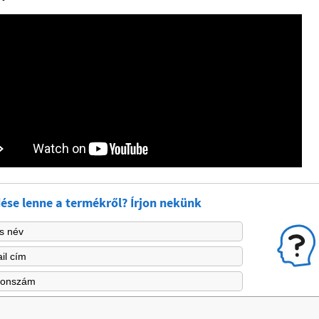
ése lenne a termékről? Írjon nekünk