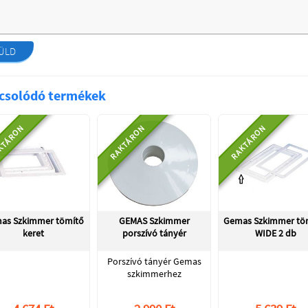
ÜLD
csolódó termékek
KTÁRON
RAKTÁRON
RAKTÁRON
as Szkimmer tömítő
GEMAS Szkimmer
Gemas Szkimmer tö
keret
porszívó tányér
WIDE 2 db
Porszívó tányér Gemas
szkimmerhez