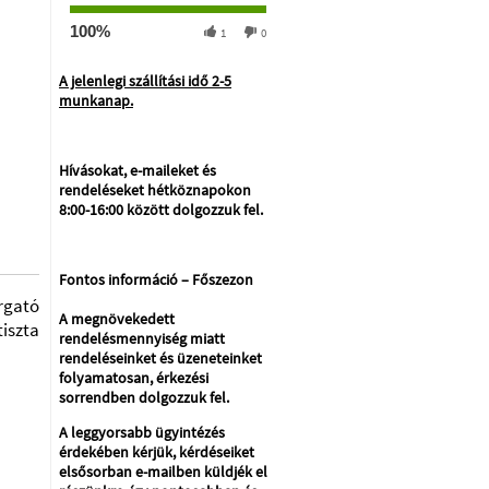
100%
1
0
A jelenlegi szállítási idő 2-5
munkanap.
Hívásokat, e-maileket és
rendeléseket hétköznapokon
8:00-16:00 között dolgozzuk fel.
Fontos információ – Főszezon
orgató
A megnövekedett
iszta
rendelésmennyiség miatt
rendeléseinket és üzeneteinket
folyamatosan, érkezési
sorrendben dolgozzuk fel.
A leggyorsabb ügyintézés
érdekében kérjük, kérdéseiket
elsősorban e-mailben küldjék el