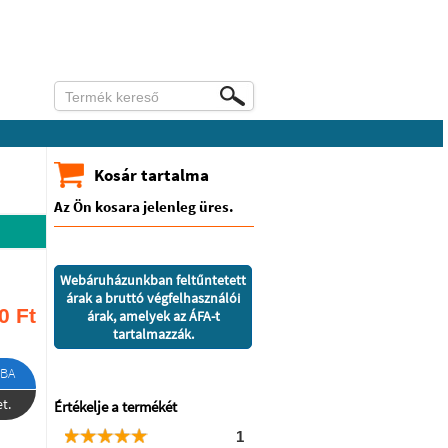
Kosár tartalma
Az Ön kosara jelenleg üres.
Webáruházunkban feltűntetett
árak a bruttó végfelhasználói
0
Ft
árak, amelyek az ÁFA-t
tartalmazzák.
BA
t.
Értékelje a termékét
1