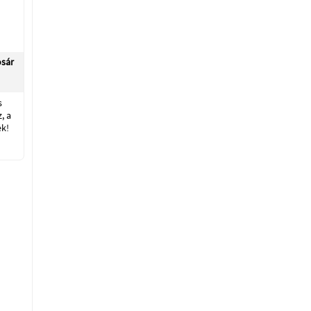
sár
s
, a
k!