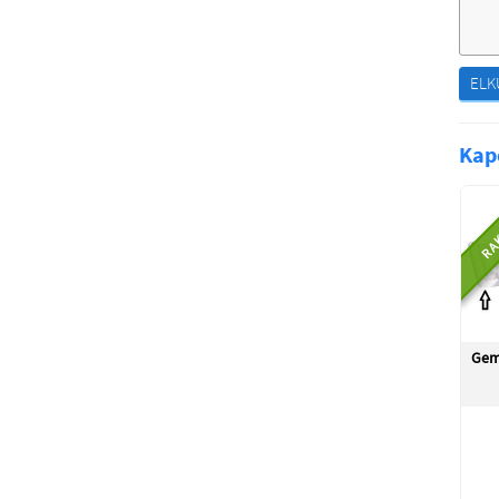
ELK
Kap
RA
Gem