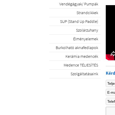
Vendégágyak/ Pumpák
Strandcikkek
SUP (Stand Up Paddle)
Szolárzuhany
Élményelemek
Burkolható aknafedlapok
Kerámia medencék
Medence TÉLIESÍTÉS
Kérd
Szolgáltatásaink