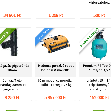
vízforgatóhoz
34 801 Ft
1 298 Ft
500 Ft
ELŐRENDELHETŐ
Külső Rakt.
KTÁRON
elágazás gégecsőhöz
Medence porszívó robot
Premium PE Top D
38mm
Dolphin Wave300XL
15m3/h 1 1/2"
műanyag T elem
60 m medence méretig -
ajánlott 15 m3/
izárólag 38mm-es
Padló - Tömege: 25 kg
teljesítményű
gégecsőhöz
szivattyúhoz
3 250 Ft
5 357 000 Ft
152 000 Ft