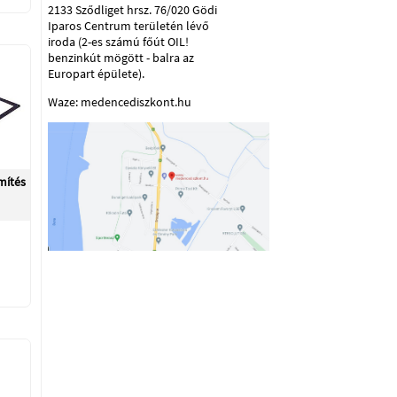
2133 Sződliget hrsz. 76/020 Gödi
Iparos Centrum területén lévő
iroda (2-es számú főút OIL!
benzinkút mögött - balra az
Europart épülete).
Waze: medencediszkont.hu
mítés