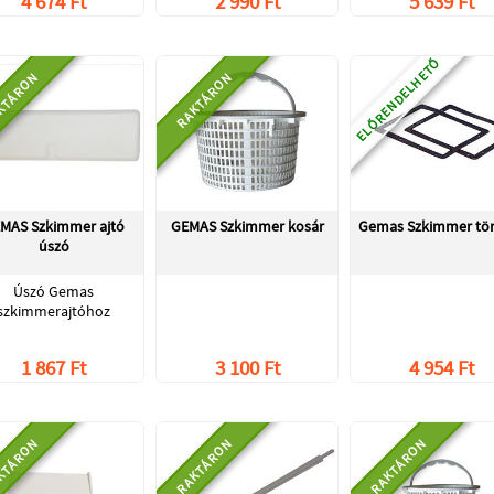
4 674 Ft
2 990 Ft
5 639 Ft
ELŐRENDELHETŐ
KTÁRON
RAKTÁRON
MAS Szkimmer ajtó
GEMAS Szkimmer kosár
Gemas Szkimmer tö
úszó
Úszó Gemas
szkimmerajtóhoz
1 867 Ft
3 100 Ft
4 954 Ft
KTÁRON
RAKTÁRON
RAKTÁRON