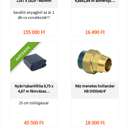
1167 x 1829 - 460mm
4,88x2,44 m átmérőjű…
Saválló anyagból az ár 1
db-ra vonatkozik!!!
155 000 Ft
16 490 Ft
RAKTÁRON
Nyári takarófólia 9,75 x
Réz menetes hollander
4,87 m fémvázas…
KB D050x6/4'
25 cm túllógással
45 500 Ft
18 000 Ft