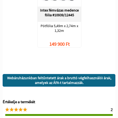
Intex fémvázas medence
fólia #10939/12445
Pótfólia 5,49m x 2,74m x
1,32m
149 900 Ft
Webáruházunkban feltűntetett árak a bruttó végfelhasználói árak,
amelyek az ÁFA-t tartalmazzák.
Értékelje a termékét
2