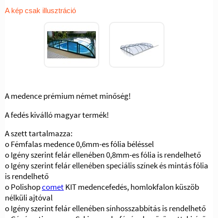
A kép csak illusztráció
A medence prémium német minőség!
A fedés kiválló magyar termék!
A szett tartalmazza:
o Fémfalas medence 0,6mm-es fólia béléssel
o Igény szerint felár ellenében 0,8mm-es fólia is rendelhető
o Igény szerint felár ellenében speciális színek és mintás fólia
is rendelhető
o Polishop
comet
KIT medencefedés, homlokfalon küszöb
nélküli ajtóval
o Igény szerint felár ellenében sínhosszabbítás is rendelhető