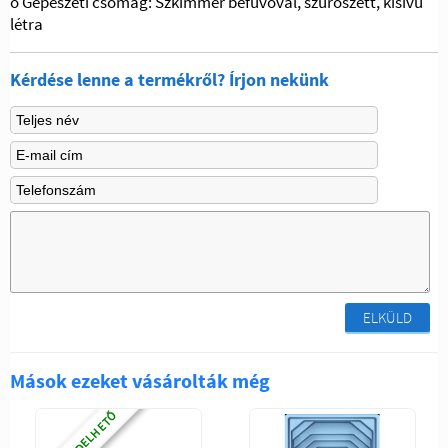
o Gépészeti csomag: Szkimmer befúvóval, szűrőszett, kisívű
létra
Kérdése lenne a termékről? Írjon nekünk
ELKÜLD
Mások ezeket vásárolták még