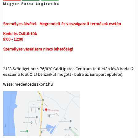
Személyes átvétel - Megrendelt és visszaigazolt termékek esetén
Kedd és Csütörtök
9:00 - 12:00
Személyes vásárlásra nincs lehetőség!
2133 Sződliget hrsz. 76/020 Gödi Iparos Centrum területén lévő iroda (2-
es számú főút OIL! benzinkút mögött - balra az Europart épülete).
Waze: medencediszkont.hu