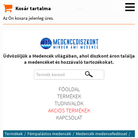
Kosár tartalma
Az Ön kosara jelenleg üres.
Üdvözöljük a Medencék világában, ahol diszkont áron találja
a medencéket és hozzávaló tartozékokat.
FŐOLDAL
TERMÉKEK
TUDNIVALÓK
AKCIÓS TERMÉKEK
KAPCSOLAT
Termékek
/
Fémpalástos medencék
/
Medencék medencefedéssel
/