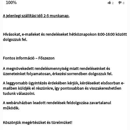
100%
2
0
A jelenlegi szállítási idő 2-5 munkanap.
Hívásokat, e-maileket és rendeléseket hétköznapokon 8:00-16:00 között
dolgozzuk fel.
Fontos információ – Főszezon
A megnövekedett rendelésmennyiség miatt rendeléseinket és
üzeneteinket folyamatosan, érkezési sorrendben dolgozzuk fel.
A leggyorsabb ügyintézés érdekében kérjük, kérdéseiket elsősorban e-
mailben küldjék el részünkre, így pontosabban és visszakereshetően
tudunk válaszolni.
A webáruházban leadott rendelések feldolgozása zavartalanul
működik.
Köszönjük megértésüket és türelmüket!