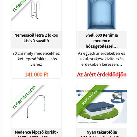
ELŐRENDELHETŐ
Nemesacél létra 2 fokos
Shell 600 Kerámia
kis ívű saválló
medence
hőszigeteléssel…
70 cm mély medencékhez
Az egyedi ár érdekében és
- két lépcsőfokkal - sós
a kulcsrakész kivitelezés
vízhez
érdekében keressen…
141 000 Ft
Az árért érdeklődjön
ELŐRENDELHETŐ
RAKTÁRON
Medence lépcső korlát -
Nyári takarófólia