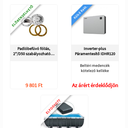
ELŐRENDELHETŐ
Külső Rakt.
Padlóbefúvó fóliás,
Inverter-plus
2"/D50 szabályozható…
Páramentesítő IDHR120
Beltéri medencék
kötelező kelléke
9 801 Ft
Az árért érdeklődjön
ELFOGYOTT